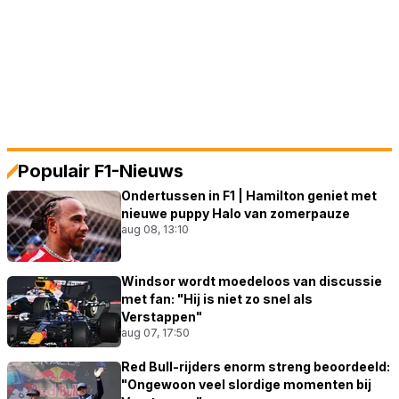
Populair F1-Nieuws
Ondertussen in F1 | Hamilton geniet met
nieuwe puppy Halo van zomerpauze
aug 08, 13:10
Windsor wordt moedeloos van discussie
met fan: "Hij is niet zo snel als
Verstappen"
aug 07, 17:50
Red Bull-rijders enorm streng beoordeeld:
"Ongewoon veel slordige momenten bij