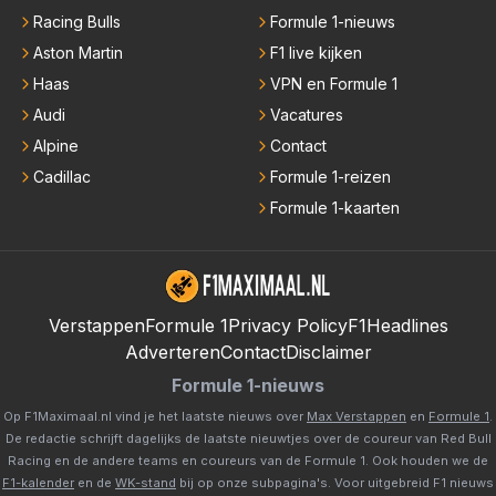
Racing Bulls
Formule 1-nieuws
Aston Martin
F1 live kijken
Haas
VPN en Formule 1
Audi
Vacatures
Alpine
Contact
Cadillac
Formule 1-reizen
Formule 1-kaarten
Verstappen
Formule 1
Privacy Policy
F1Headlines
Adverteren
Contact
Disclaimer
Formule 1-nieuws
Op F1Maximaal.nl vind je het laatste nieuws over
Max Verstappen
en
Formule 1
.
De redactie schrijft dagelijks de laatste nieuwtjes over de coureur van Red Bull
Racing en de andere teams en coureurs van de Formule 1. Ook houden we de
F1-kalender
en de
WK-stand
bij op onze subpagina's. Voor uitgebreid F1 nieuws