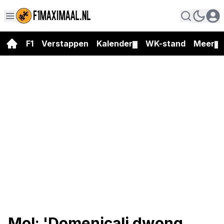
F1
Verstappen
Kalender
WK-stand
Meer
▼
▼
Mol: 'Domenicali dwong