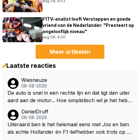
aug 08, 9:53
F1TV-analist looft Verstappen en goede
vriend van de Nederlander: "Presteert op
ongelooflijk niveau"
aug 08, 9:00
Meer artikelen
Laatste reacties
Wiesneuze
08-08-2026
De auto is snel in een rechte lijn en dat ligt dan uiter
aard aan de motor... Hoe simplistisch wil je het hebb
en? Juist in de buurt van de topsnelheid is luchtwee
DanielDruff
rstand ontzettend belangrijk. Heeft Red Bull bochtgri
08-08-2026
p opgegeven voor topsnelheid? Dat is iets wat vaker
Uiteraard ben ik het helemaal eens met Jos en ben
gebeurd is, zeker met Verstappen aan bet stuur.
als echte Hollander én F1-liefhebber ook trots op de
fantastische carrière van Max Verstappen, maar de l