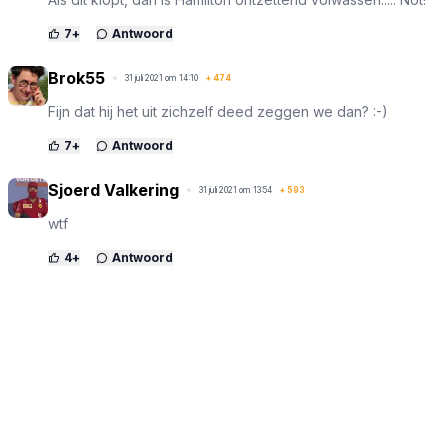
7
+
Antwoord
Brok55
31 juli 2021 om 14:10
+
474
Fijn dat hij het uit zichzelf deed zeggen we dan? :-)
7
+
Antwoord
Sjoerd Valkering
31 juli 2021 om 13:54
+
593
wtf
4
+
Antwoord