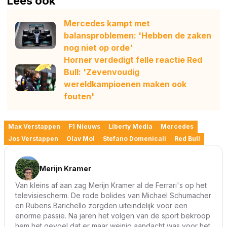
Lees ook
Mercedes kampt met
balansproblemen: 'Hebben de zaken
nog niet op orde'
Horner verdedigt felle reactie Red
Bull: 'Zevenvoudig
wereldkampioenen maken ook
fouten'
Max Verstappen
F1 Nieuws
Liberty Media
Mercedes
Jos Verstappen
Olav Mol
Stefano Domenicali
Red Bull
Merijn Kramer
Van kleins af aan zag Merijn Kramer al de Ferrari's op het
televisiescherm. De rode bolides van Michael Schumacher
en Rubens Barichello zorgden uiteindelijk voor een
enorme passie. Na jaren het volgen van de sport bekroop
hem het gevoel dat er maar weinig aandacht was voor het