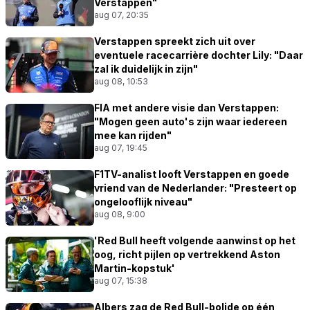
Verstappen"
aug 07, 20:35
Verstappen spreekt zich uit over
eventuele racecarrière dochter Lily: "Daar
zal ik duidelijk in zijn"
aug 08, 10:53
FIA met andere visie dan Verstappen:
"Mogen geen auto's zijn waar iedereen
mee kan rijden"
aug 07, 19:45
F1TV-analist looft Verstappen en goede
vriend van de Nederlander: "Presteert op
ongelooflijk niveau"
aug 08, 9:00
'Red Bull heeft volgende aanwinst op het
oog, richt pijlen op vertrekkend Aston
Martin-kopstuk'
aug 07, 15:38
Albers zag de Red Bull-bolide op één