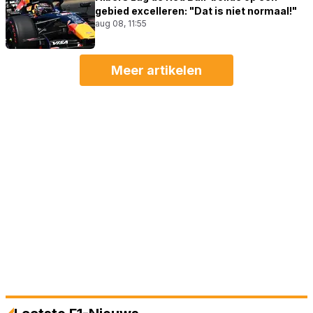
gebied excelleren: "Dat is niet normaal!"
aug 08, 11:55
Meer artikelen