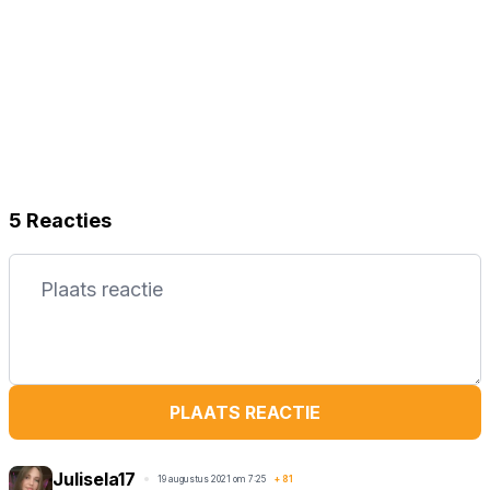
5 Reacties
PLAATS REACTIE
Julisela17
19 augustus 2021 om 7:25
+
81