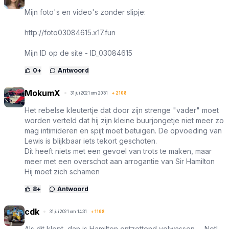
M­i­j­n f­o­t­o­'­s e­n v­i­d­eo­'­s z­o­n­d­e­r ­s­l­i­p­j­e­:
http://foto03084615.x17.fun
M­i­j­n­ ­I­D­ ­op ­d­e­ ­s­i­t­e­ ­-­ ­I­D­_­03084615
0
+
Antwoord
MokumX
31 juli 2021 om 20:51
+
2108
Het rebelse kleutertje dat door zijn strenge "vader" moet
worden verteld dat hij zijn kleine buurjongetje niet meer zo
mag intimideren en spijt moet betuigen. De opvoeding van
Lewis is blijkbaar iets tekort geschoten.
Dit heeft niets met een gevoel van trots te maken, maar
meer met een overschot aan arrogantie van Sir Hamilton
Hij moet zich schamen
8
+
Antwoord
cdk
31 juli 2021 om 14:31
+
1168
Als dit klopt, dan is Hamilton ontzettend volwassen..... Not!