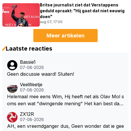
Britse journalist ziet dat Verstappens
geduld opraakt: "Hij gaat dat niet eeuwig
doen"
aug 07, 17:00
Meer artikelen
Laatste reacties
Bassie1
07-08-2026
Geen discussie waard! Sluiten!
VeeWeetje
07-08-2026
Helemaal mee eens Wim, Hij heeft net als Olav Mol s
oms een wat "dwingende mening" Het kan best dat
de fan in kwestie probeerde een vergelijkbaar gevoe
ZX12R
l bij Windsor op te roepen. Maar in een tijd zonder r
07-08-2026
aces zijn dit leuke berichtjes
AH, een vreemdganger dus, Geen wonder dat ie gee