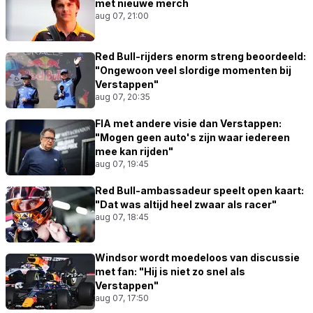
met nieuwe merch
aug 07, 21:00
Red Bull-rijders enorm streng beoordeeld:
"Ongewoon veel slordige momenten bij
Verstappen"
aug 07, 20:35
FIA met andere visie dan Verstappen:
"Mogen geen auto's zijn waar iedereen
mee kan rijden"
aug 07, 19:45
Red Bull-ambassadeur speelt open kaart:
"Dat was altijd heel zwaar als racer"
aug 07, 18:45
Windsor wordt moedeloos van discussie
met fan: "Hij is niet zo snel als
Verstappen"
aug 07, 17:50