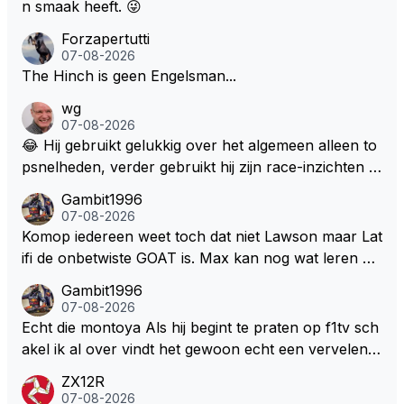
n smaak heeft. 😜
Forzapertutti
07-08-2026
The Hinch is geen Engelsman...
wg
07-08-2026
😂 Hij gebruikt gelukkig over het algemeen alleen to
psnelheden, verder gebruikt hij zijn race-inzichten q
ua rotatie, baangebruik, etc. Alleen snelheid in of uit
Gambit1996
een bocht zegt helemaal niets, dus wat dat betreft h
07-08-2026
eeft hij sowieso gelijk 😂.
Komop iedereen weet toch dat niet Lawson maar Lat
ifi de onbetwiste GOAT is. Max kan nog wat leren va
n hem En iedereen maar zeggen Schumacher of Ha
Gambit1996
milton, hahahaha. Latifi pakt ze allemaal met de oge
07-08-2026
n dicht met als onbetwiste nummer 2 of GOATINES
Echt die montoya Als hij begint te praten op f1tv sch
S Lawson natuurlijk 😂😂😂😂😂
akel ik al over vindt het gewoon echt een vervelend
mannetje met zijn geblaas alsof hij het allemaal wel
ZX12R
weet 🤮🤮
07-08-2026