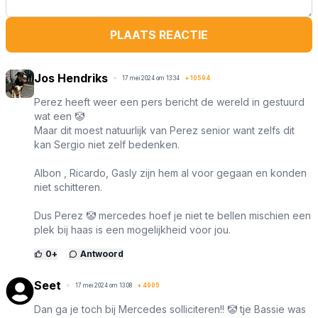
PLAATS REACTIE
Jos Hendriks
17 mei 2024 om 13:34
+
10594
Perez heeft weer een pers bericht de wereld in gestuurd
wat een 🤡
Maar dit moest natuurlijk van Perez senior want zelfs dit
kan Sergio niet zelf bedenken.
Albon , Ricardo, Gasly zijn hem al voor gegaan en konden
niet schitteren.
Dus Perez 🤡 mercedes hoef je niet te bellen mischien een
plek bij haas is een mogelijkheid voor jou.
0
+
Antwoord
Seet
17 mei 2024 om 13:08
+
4905
Dan ga je toch bij Mercedes solliciteren!! 🤡 tje Bassie was