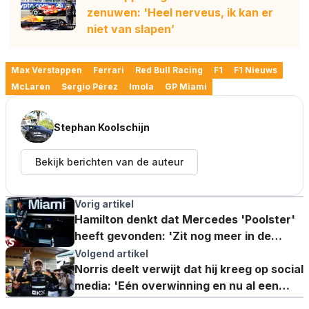
zenuwen: 'Heel nerveus, ik kan er
niet van slapen’
Max Verstappen
Ferrari
Red Bull Racing
F1
F1 Nieuws
McLaren
Sergio Pérez
Imola
GP Miami
Stephan Koolschijn
Bekijk berichten van de auteur
Vorig artikel
Hamilton denkt dat Mercedes 'Poolster'
heeft gevonden: 'Zit nog meer in de
pijplijn'
Volgend artikel
Norris deelt verwijt dat hij kreeg op social
media: 'Eén overwinning en nu al een
groot ego'