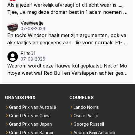
Als jij jezelf werkelijk afvraagt of dit echt waar is.....,
Tjee, Je mag deze dromer best in 1 adem noemen m
et bv een Hans Christian Andersen. Enorme drang n
VeeWeetje
aar voordragen uit eigen geest. Kan mij voorstellen d
07-08-2026
at je het leuk vindt sprookjes te luisteren maar heb jij
En toch: Windsor haalt met zijn argumenten, ook va
jezelf dan ook wel eens afgevraagd of de dappere b
ak staatjes en gegevens aan, die voor normale F1-fa
oswachter werkelijk Roodkapje uit de buik van de bo
ns niet te verkrijgen of te snappen zijn. Iets met "co
Frits61
ze wolff gesneden heeft?
okies made of your own dough" 🤣
07-08-2026
Waarom wordt deze flauwe kul geplaatst. Net of Mo
ntoya weet wat Red Bull en Verstappen achter geslo
ten deuren bespreken.
GRANDS PRIX
COUREURS
Grand Prix van Australië
Lando Norris
Grand Prix van China
Oscar Piastri
Grand Prix van Japan
George Russell
Grand Prix van Bahrein
Andrea Kimi Antonelli