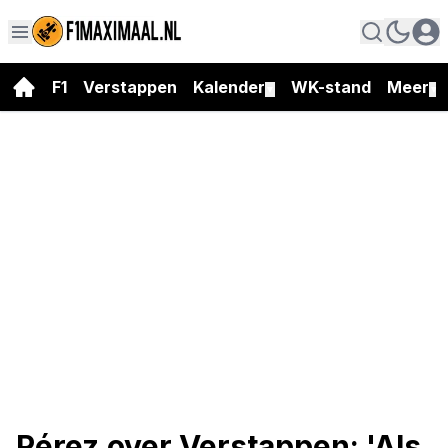
F1
Verstappen
Kalender
WK-stand
Meer
▼
▼
Pérez over Verstappen: 'Als