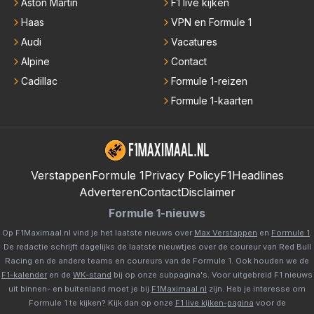
Aston Martin
F1 live kijken
Haas
VPN en Formule 1
Audi
Vacatures
Alpine
Contact
Cadillac
Formule 1-reizen
Formule 1-kaarten
Verstappen
Formule 1
Privacy Policy
F1Headlines
Adverteren
Contact
Disclaimer
Formule 1-nieuws
Op F1Maximaal.nl vind je het laatste nieuws over
Max Verstappen
en
Formule 1
.
De redactie schrijft dagelijks de laatste nieuwtjes over de coureur van Red Bull
Racing en de andere teams en coureurs van de Formule 1. Ook houden we de
F1-kalender
en de
WK-stand
bij op onze subpagina's. Voor uitgebreid F1 nieuws
uit binnen- en buitenland moet je bij
F1Maximaal.nl
zijn. Heb je interesse om
Formule 1 te kijken? Kijk dan op onze
F1 live kijken-pagina
voor de