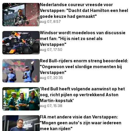
Nederlandse coureur vreesde voor
Verstappen: "Dacht dat Hamilton een heel
goede keuze had gemaakt"
aug 07, 8:57
Windsor wordt moedeloos van discussie
met fan: "Hij is niet zo snel als
Verstappen"
aug 07, 17:50
Red Bull-rijders enorm streng beoordeeld:
"Ongewoon veel slordige momenten bij
Verstappen"
aug 07, 20:35
'Red Bull heeft volgende aanwinst op het
oog, richt pijlen op vertrekkend Aston
Martin-kopstuk'
aug 07, 15:38
FIA met andere visie dan Verstappen:
"Mogen geen auto's zijn waar iedereen
mee kan rijden"