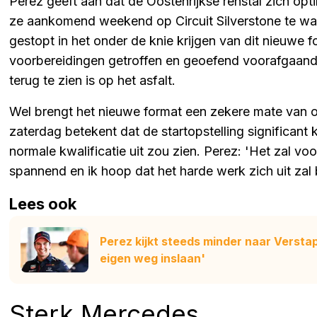
Perez geeft aan dat de Oostenrijkse renstal zich opt
ze aankomend weekend op Circuit Silverstone te wach
gestopt in het onder de knie krijgen van dit nieuwe
voorbereidingen getroffen en geoefend voorafgaand 
terug te zien is op het asfalt.
Wel brengt het nieuwe format een zekere mate van o
zaterdag betekent dat de startopstelling significant 
normale kwalificatie uit zou zien. Perez: 'Het zal voo
spannend en ik hoop dat het harde werk zich uit zal b
Lees ook
Perez kijkt steeds minder naar Versta
eigen weg inslaan'
Sterk Mercedes