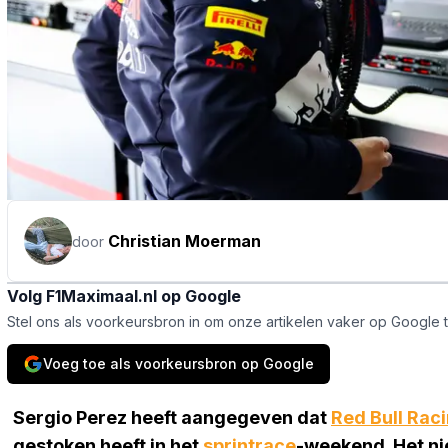
Christian Moerman
door
Volg F1Maximaal.nl op Google
Stel ons als voorkeursbron in om onze artikelen vaker op Google 
Voeg toe als voorkeursbron op Google
Sergio Perez heeft aangegeven dat
Red Bull Rac
gestoken heeft in het
sprintrace
-weekend. Het nie