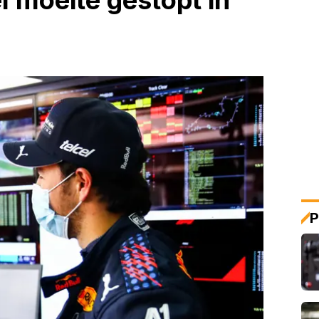
el moeite gestopt in
P