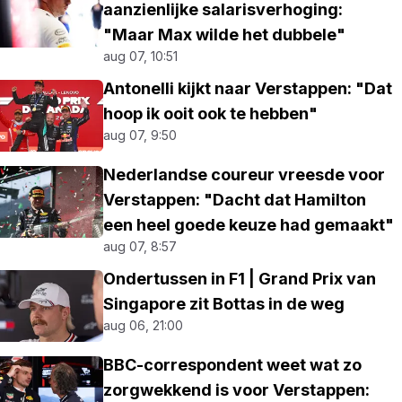
aanzienlijke salarisverhoging:
"Maar Max wilde het dubbele"
aug 07, 10:51
Antonelli kijkt naar Verstappen: "Dat
hoop ik ooit ook te hebben"
aug 07, 9:50
Nederlandse coureur vreesde voor
Verstappen: "Dacht dat Hamilton
een heel goede keuze had gemaakt"
aug 07, 8:57
Ondertussen in F1 | Grand Prix van
Singapore zit Bottas in de weg
aug 06, 21:00
BBC-correspondent weet wat zo
zorgwekkend is voor Verstappen: