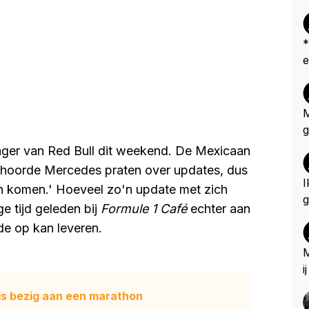
*
ers
a
o
o
M
b
g
ij
v
ager van Red Bull dit weekend. De Mexicaan
z
k
Ik hoorde Mercedes praten over updates, dus
a
I
en komen.' Hoeveel zo'n update met zich
n
g
e tijd geleden bij
Formule 1 Café
echter aan
M
e
de op kan leveren.
d
t
a
r
M
e
e
i
a
m
a
is bezig aan een marathon
i