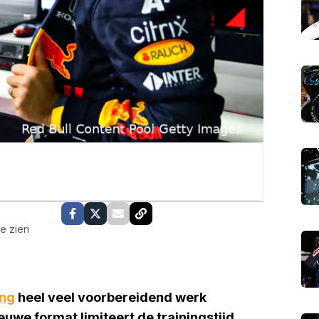
te zien
ing
heel veel voorbereidend werk
uwe format limiteert de trainingstijd