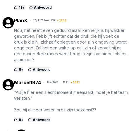
11
+
Antwoord
PlanX
26 juli 2023 om 18:55
+
2242
Nou, het heeft even geduurd maar kennelijk is hij wakker
geworden. Feit blijft echter dat de druk die hij voelt de
druk is die hij zichzelf oplegt en door zijn omgeving wordt
opgelegd. Zal het een wake-up call zijn of vervalt hij na
een paar betere races weer terug in zijn kampioenschaps-
aspiraties?
6
+
Antwoord
Marcel1974
26 juli 2023 om 18:21
+
7653
"Als je hier een slecht moment meemaakt, moet je het team
verlaten."
Zou hij al meer weten m.b.t zijn toekomst??
9
+
Antwoord