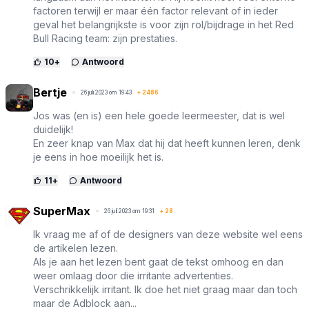
factoren terwijl er maar één factor relevant of in ieder
geval het belangrijkste is voor zijn rol/bijdrage in het Red
Bull Racing team: zijn prestaties.
10
+
Antwoord
Bertje
26 juli 2023 om 19:43
+
2486
Jos was (en is) een hele goede leermeester, dat is wel
duidelijk!
En zeer knap van Max dat hij dat heeft kunnen leren, denk
je eens in hoe moeilijk het is.
11
+
Antwoord
SuperMax
26 juli 2023 om 19:31
+
28
Ik vraag me af of de designers van deze website wel eens
de artikelen lezen.
Als je aan het lezen bent gaat de tekst omhoog en dan
weer omlaag door die irritante advertenties.
Verschrikkelijk irritant. Ik doe het niet graag maar dan toch
maar de Adblock aan...