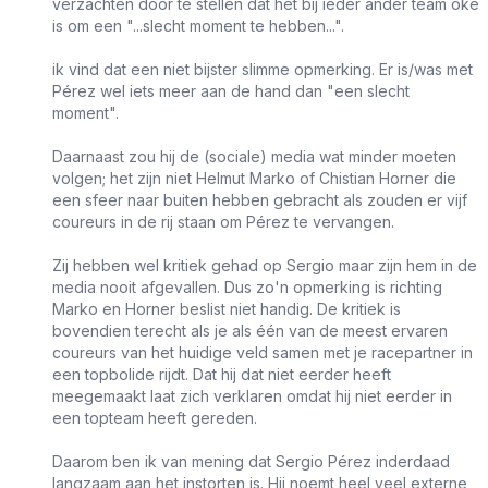
verzachten door te stellen dat het bij ieder ander team oké
is om een "...slecht moment te hebben...".
ik vind dat een niet bijster slimme opmerking. Er is/was met
Pérez wel iets meer aan de hand dan "een slecht
moment".
Daarnaast zou hij de (sociale) media wat minder moeten
volgen; het zijn niet Helmut Marko of Chistian Horner die
een sfeer naar buiten hebben gebracht als zouden er vijf
coureurs in de rij staan om Pérez te vervangen.
Zij hebben wel kritiek gehad op Sergio maar zijn hem in de
media nooit afgevallen. Dus zo'n opmerking is richting
Marko en Horner beslist niet handig. De kritiek is
bovendien terecht als je als één van de meest ervaren
coureurs van het huidige veld samen met je racepartner in
een topbolide rijdt. Dat hij dat niet eerder heeft
meegemaakt laat zich verklaren omdat hij niet eerder in
een topteam heeft gereden.
Daarom ben ik van mening dat Sergio Pérez inderdaad
langzaam aan het instorten is. Hij noemt heel veel externe