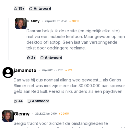
19
+
Antwoord
Glenny
26 juli 2023 om 22:42
+
20015
Daarom bekijk ik deze site (en eigenlijk elke site)
niet via een mobiele telefoon. Maar gewoon op mijn
desktop of laptop. Geen last van verspringende
tekst door opdringere reclame.
2
+
Antwoord
jamamoto
26 juli 2023 om 21:33
+
520
Dan was hij dus normaal allang weg geweest.... als Carlos
Slim er niet was met zijn meer dan 30.000.000 aan sponsor
geĺd aan Red Bull. Perez is niks anders als een paydriver!
4
+
Antwoord
Glenny
26 juli 2023 om 20:59
+
20015
Sergio tracht voor zichzelf de omstandigheden te