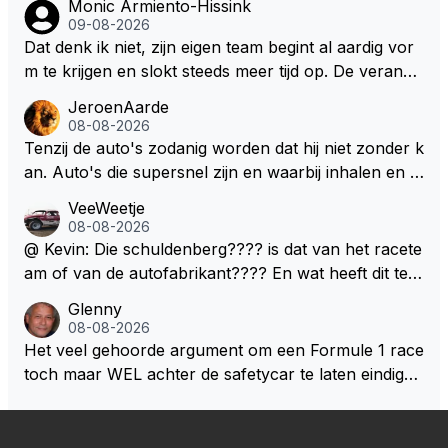
Monic Armiento-Hissink
09-08-2026
Dat denk ik niet, zijn eigen team begint al aardig vor
m te krijgen en slokt steeds meer tijd op. De verande
ringen die de komende twee jaar door gevoerd word
JeroenAarde
en zullen ben ik bang niet het gewenste effect hebb
08-08-2026
en. Mocht het wel zo zijn dan zal het 3 jaar zijn, hoo
Tenzij de auto's zodanig worden dat hij niet zonder k
guit 5 jaar maar echt niet langer. Vergeet niet, hij hee
an. Auto's die supersnel zijn en waarbij inhalen en v
ft nu een aantal races in GT3 gereden en dat heeft h
erdedigen uitdagingen zijn! Max houdt van snelheid,
VeeWeetje
em meer plezier gebracht dan de F1 op dit moment.
ronkende motoren en op de grenzen rijden van de
08-08-2026
mogelijkheden. Het ouderwetse racen waarbij de ma
@ Kevin: Die schuldenberg???? is dat van het racete
nnen en jongens verdeeld worden. Als deze auto's g
am of van de autofabrikant???? En wat heeft dit te
ebouwd worden zie ik Max het nog wel langer volho
maken met de prestaties van Newey???? En is Herb
Glenny
uden dan dat hij op dit moment beweerd. Dan kan hij
ert nu de spindoctor van newey geworden?? Eerlijk
08-08-2026
zijn talenten en uitzonderlijke klasse laten zien en he
gezegd snap ik de de kop én het artikel niet echt.
Het veel gehoorde argument om een Formule 1 race
eft daar enorm veel lol aan.
toch maar WEL achter de safetycar te laten eindigen
en aldus niet te kiezen voor een stukje verlenging, is
dat men vreest voor een brandstof tekort. Kennelijk
rijden de teams met tot op de liter afgemeten peut...