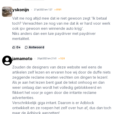
yskonijn
27 juli 2023 om 1:27
+
8191
Valt me nog altijd mee dat ie niet gewoon zegt 'Ik betaal
toch? Verwachten ze nog van me dat ik er hard voor werk
ook ipv gewoon een winnende auto krijg'.
Niks anders dan een luie paydriver met paydriver
mentaliteit.
0
+
Antwoord
jamamoto
26 juli 2023 om 21:41
+
520
Zouden de designers van deze website wel eens de
artikelen zelf lezen en ervaren hoe wij door de duffe niets
zeggende reclame moeten vechten om dingen te lezen!.
Als je aan het lezen bent gaat de tekst omhoog en dan
weer omlaag dan wordt het volledig geblokkeerd en
flikkert het voor je ogen door die irritante reclame
advertenties.
Verschrikkelijk giga irritant. Daarom is er Adblock
ontwikkelt en ze roepen het zelf over hun af, dus dan toch
maar de Adblock aanzetten!