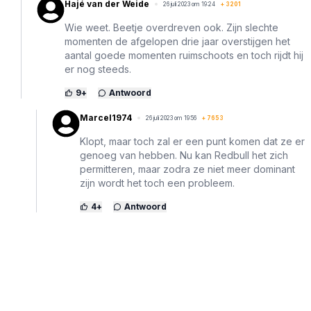
Hajé van der Weide
26 juli 2023 om 19:24
+
3201
Wie weet. Beetje overdreven ook. Zijn slechte
momenten de afgelopen drie jaar overstijgen het
aantal goede momenten ruimschoots en toch rijdt hij
er nog steeds.
9
+
Antwoord
Marcel1974
26 juli 2023 om 19:56
+
7653
Klopt, maar toch zal er een punt komen dat ze er
genoeg van hebben. Nu kan Redbull het zich
permitteren, maar zodra ze niet meer dominant
zijn wordt het toch een probleem.
4
+
Antwoord