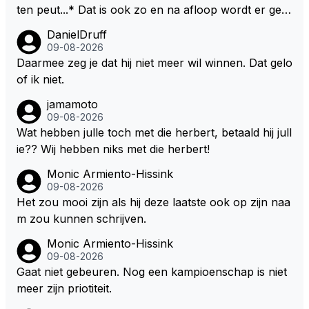
ten peut...* Dat is ook zo en na afloop wordt er gec
ontroleerd en moet er nog minimaal 1 liter in de tank
DanielDruff
zitten. Om die reden is Vettel ooit gediskwalificeerd. J
09-08-2026
e hoort soms ook wel eens dat ze brandstoof moete
Daarmee zeg je dat hij niet meer wil winnen. Dat gelo
n sparen als de race engineer denkt dat ze die ene li
of ik niet.
ter niet gaan halen. Je zou dit ook kunnen oplossen
jamamoto
door die 1 liter te verhogen naar bijv. 5 liter en dan di
09-08-2026
e ronden achter SC niet mee te tellen. Na x ronden
Wat hebben julle toch met die herbert, betaald hij jull
SC moet er na afloop niet nog 5 maar x liter inzitten.
ie?? Wij hebben niks met die herbert!
Monic Armiento-Hissink
09-08-2026
Het zou mooi zijn als hij deze laatste ook op zijn naa
m zou kunnen schrijven.
Monic Armiento-Hissink
09-08-2026
Gaat niet gebeuren. Nog een kampioenschap is niet
meer zijn priotiteit.