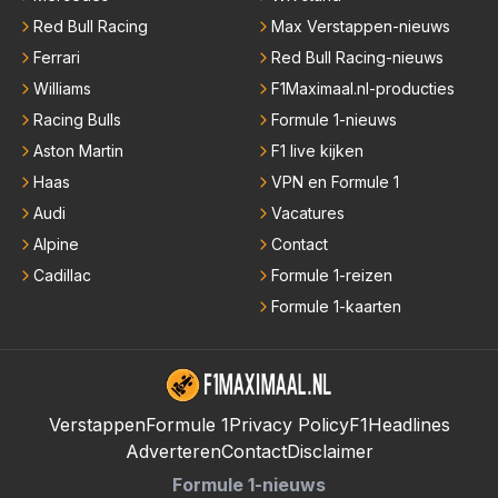
Red Bull Racing
Max Verstappen-nieuws
Ferrari
Red Bull Racing-nieuws
Williams
F1Maximaal.nl-producties
Racing Bulls
Formule 1-nieuws
Aston Martin
F1 live kijken
Haas
VPN en Formule 1
Audi
Vacatures
Alpine
Contact
Cadillac
Formule 1-reizen
Formule 1-kaarten
Verstappen
Formule 1
Privacy Policy
F1Headlines
Adverteren
Contact
Disclaimer
Formule 1-nieuws