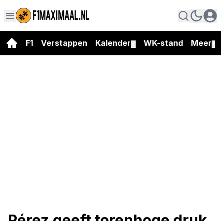
F1
Verstappen
Kalender
WK-stand
Meer
▼
▼
Pérez geeft torenhoge druk