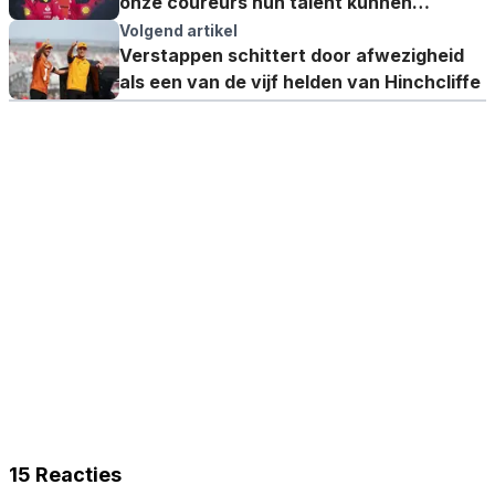
onze coureurs hun talent kunnen
demonstreren'
Volgend artikel
Verstappen schittert door afwezigheid
als een van de vijf helden van Hinchcliffe
15 Reacties