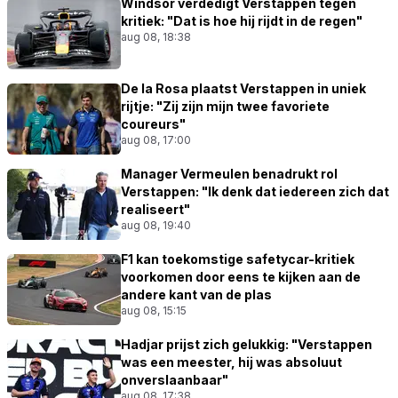
Windsor verdedigt Verstappen tegen
kritiek: "Dat is hoe hij rijdt in de regen"
aug 08, 18:38
De la Rosa plaatst Verstappen in uniek
rijtje: "Zij zijn mijn twee favoriete
coureurs"
aug 08, 17:00
Manager Vermeulen benadrukt rol
Verstappen: "Ik denk dat iedereen zich dat
realiseert"
aug 08, 19:40
F1 kan toekomstige safetycar-kritiek
voorkomen door eens te kijken aan de
andere kant van de plas
aug 08, 15:15
Hadjar prijst zich gelukkig: "Verstappen
was een meester, hij was absoluut
onverslaanbaar"
aug 08, 17:38