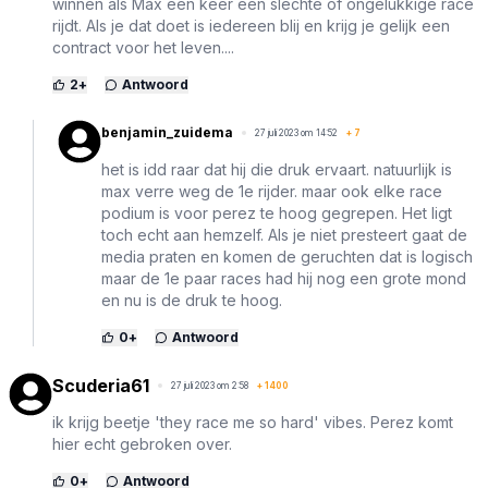
winnen als Max een keer een slechte of ongelukkige race
rijdt. Als je dat doet is iedereen blij en krijg je gelijk een
contract voor het leven....
2
+
Antwoord
benjamin_zuidema
27 juli 2023 om 14:52
+
7
het is idd raar dat hij die druk ervaart. natuurlijk is
max verre weg de 1e rijder. maar ook elke race
podium is voor perez te hoog gegrepen. Het ligt
toch echt aan hemzelf. Als je niet presteert gaat de
media praten en komen de geruchten dat is logisch
maar de 1e paar races had hij nog een grote mond
en nu is de druk te hoog.
0
+
Antwoord
Scuderia61
27 juli 2023 om 2:58
+
1400
ik krijg beetje 'they race me so hard' vibes. Perez komt
hier echt gebroken over.
0
+
Antwoord