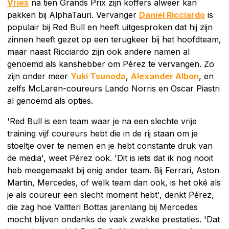
Vries
na tien Grands Prix zijn koffers alweer kan
pakken bij AlphaTauri. Vervanger
Daniel Ricciardo
is
populair bij Red Bull en heeft uitgesproken dat hij zijn
zinnen heeft gezet op een terugkeer bij het hoofdteam,
maar naast Ricciardo zijn ook andere namen al
genoemd als kanshebber om Pérez te vervangen. Zo
zijn onder meer
Yuki Tsunoda
,
Alexander Albon
, en
zelfs McLaren-coureurs Lando Norris en Oscar Piastri
al genoemd als opties.
'Red Bull is een team waar je na een slechte vrije
training vijf coureurs hebt die in de rij staan om je
stoeltje over te nemen en je hebt constante druk van
de media', weet Pérez ook. 'Dit is iets dat ik nog nooit
heb meegemaakt bij enig ander team. Bij Ferrari, Aston
Martin, Mercedes, of welk team dan ook, is het oké als
je als coureur een slecht moment hebt', denkt Pérez,
die zag hoe Valtteri Bottas jarenlang bij Mercedes
mocht blijven ondanks de vaak zwakke prestaties. 'Dat