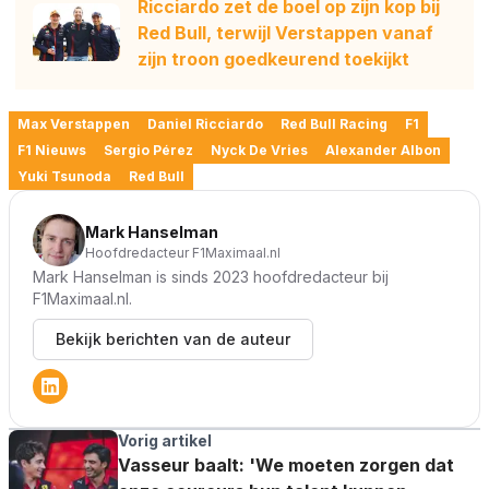
Ricciardo zet de boel op zijn kop bij
Red Bull, terwijl Verstappen vanaf
zijn troon goedkeurend toekijkt
Max Verstappen
Daniel Ricciardo
Red Bull Racing
F1
F1 Nieuws
Sergio Pérez
Nyck De Vries
Alexander Albon
Yuki Tsunoda
Red Bull
Mark Hanselman
Hoofdredacteur F1Maximaal.nl
Mark Hanselman is sinds 2023 hoofdredacteur bij
F1Maximaal.nl.
Bekijk berichten van de auteur
Vorig artikel
Vasseur baalt: 'We moeten zorgen dat