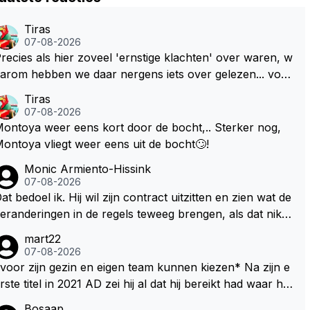
Tiras
07-08-2026
recies als hier zoveel 'ernstige klachten' over waren, w
arom hebben we daar nergens iets over gelezen... voor
ij is dit nieuw!
Tiras
07-08-2026
ontoya weer eens kort door de bocht,.. Sterker nog,
ontoya vliegt weer eens uit de bocht🙄!
Monic Armiento-Hissink
07-08-2026
at bedoel ik. Hij wil zijn contract uitzitten en zien wat de
eranderingen in de regels teweeg brengen, als dat niks
ordt valt de keuze makkelijker om voor zijn eigen team
mart22
e kiezen en zijn gezin. hij kan dan zelf bepalen aan welk
07-08-2026
 races hij mee wil doen en is ook vaker thuis. Hij zit dan
voor zijn gezin en eigen team kunnen kiezen* Na zijn e
ok niet meer vast aan een contract, wat wel het geval i
te titel in 2021 AD zei hij al dat hij bereikt had waar hij
 als hij nu een nieuw contract zou tekenen.
ltijd al van gedroomd had en dat alles wat daarna nog k
Bosaap