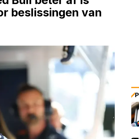
 Bull beter af is
r beslissingen van
P