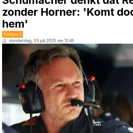
Schumacher denkt dat Red
zonder Horner: 'Komt doo
hem'
Formule 1
donderdag, 03 juli 2025 om 12:45