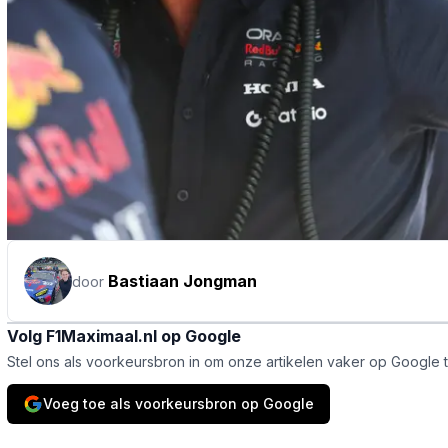
Bastiaan Jongman
door
Volg F1Maximaal.nl op Google
Stel ons als voorkeursbron in om onze artikelen vaker op Google 
Voeg toe als voorkeursbron op Google