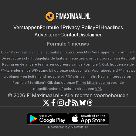
Verstappen
Formule 1
Privacy Policy
F1Headlines
Adverteren
Contact
Disclaimer
Formule 1-nieuws
Op F1Maximaal.nl vind je het laatste nieuws over
Max Verstappen
en
Formule 1
.
De redactie schrijft dagelijks de laatste nieuwtjes over de coureur van Red Bull
Racing en de andere teams en coureurs van de Formule 1. Ook houden we de
F1-kalender
en de
WK-stand
bij op onze subpagina's. Voor uitgebreid F1 nieuws
uit binnen- en buitenland moet je bij
F1Maximaal.nl
zijn. Heb je interesse om
Formule 1 te kijken? Kijk dan op onze
F1 live kijken-pagina
voor de
mogelijkheden of gebruik direct een
VPN
.
©
2026
F1Maximaal.nl
-
Alle rechten voorbehouden
Powered by Newsifier