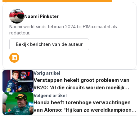
Naomi Pinkster
Naomi werkt sinds februari 2024 bij F1Maximaal.nl als
redacteur.
Bekijk berichten van de auteur
Vorig artikel
Verstappen hekelt groot probleem van
RB20: 'Al die circuits worden moeilijk
voor ons'
Volgend artikel
Honda heeft torenhoge verwachtingen
van Alonso: 'Hij kan ze wereldkampioen
maken'