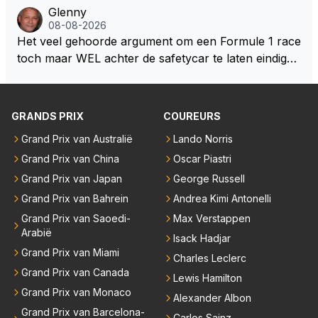
maken met de prestaties van Newey???? En is Herb
Glenny
uden dan dat hij op dit moment beweerd. Dan kan hij
ert nu de spindoctor van newey geworden?? Eerlijk
08-08-2026
zijn talenten en uitzonderlijke klasse laten zien en he
gezegd snap ik de de kop én het artikel niet echt.
Het veel gehoorde argument om een Formule 1 race
eft daar enorm veel lol aan.
toch maar WEL achter de safetycar te laten eindigen
en aldus niet te kiezen voor een stukje verlenging, is
dat men vreest voor een brandstof tekort. Kennelijk
rijden de teams met tot op de liter afgemeten peut...
GRANDS PRIX
COUREURS
Grand Prix van Australië
Lando Norris
Grand Prix van China
Oscar Piastri
Grand Prix van Japan
George Russell
Grand Prix van Bahrein
Andrea Kimi Antonelli
Grand Prix van Saoedi-
Max Verstappen
Arabië
Isack Hadjar
Grand Prix van Miami
Charles Leclerc
Grand Prix van Canada
Lewis Hamilton
Grand Prix van Monaco
Alexander Albon
Grand Prix van Barcelona-
Carlos Sainz