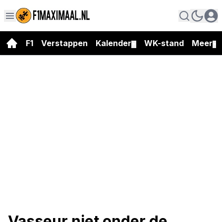
F1
Verstappen
Kalender
WK-stand
Meer
▼
▼
Vasseur niet onder de