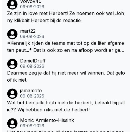
VolvoV40
09-08-2026
Ze zijn in love met Herbert! Ze noemen ook wel Joh
ny klikbait Herbert bij de redactie
mart22
09-08-2026
*Kennelijk rijden de teams met tot op de liter afgeme
ten peut...* Dat is ook zo en na afloop wordt er gec
ontroleerd en moet er nog minimaal 1 liter in de tank
DanielDruff
zitten. Om die reden is Vettel ooit gediskwalificeerd. J
09-08-2026
e hoort soms ook wel eens dat ze brandstoof moete
Daarmee zeg je dat hij niet meer wil winnen. Dat gelo
n sparen als de race engineer denkt dat ze die ene li
of ik niet.
ter niet gaan halen. Je zou dit ook kunnen oplossen
jamamoto
door die 1 liter te verhogen naar bijv. 5 liter en dan di
09-08-2026
e ronden achter SC niet mee te tellen. Na x ronden
Wat hebben julle toch met die herbert, betaald hij jull
SC moet er na afloop niet nog 5 maar x liter inzitten.
ie?? Wij hebben niks met die herbert!
Monic Armiento-Hissink
09-08-2026