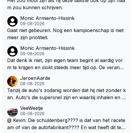
Het zou mooi zijn als hij deze laatste ook op zijn naa
m zou kunnen schrijven.
Monic Armiento-Hissink
09-08-2026
Gaat niet gebeuren. Nog een kampioenschap is niet
meer zijn priotiteit.
Monic Armiento-Hissink
09-08-2026
Dat denk ik niet, zijn eigen team begint al aardig vor
m te krijgen en slokt steeds meer tijd op. De verande
ringen die de komende twee jaar door gevoerd word
JeroenAarde
en zullen ben ik bang niet het gewenste effect hebb
08-08-2026
en. Mocht het wel zo zijn dan zal het 3 jaar zijn, hoo
Tenzij de auto's zodanig worden dat hij niet zonder k
guit 5 jaar maar echt niet langer. Vergeet niet, hij hee
an. Auto's die supersnel zijn en waarbij inhalen en v
ft nu een aantal races in GT3 gereden en dat heeft h
erdedigen uitdagingen zijn! Max houdt van snelheid,
VeeWeetje
em meer plezier gebracht dan de F1 op dit moment.
ronkende motoren en op de grenzen rijden van de
08-08-2026
mogelijkheden. Het ouderwetse racen waarbij de ma
@ Kevin: Die schuldenberg???? is dat van het racete
nnen en jongens verdeeld worden. Als deze auto's g
am of van de autofabrikant???? En wat heeft dit te
ebouwd worden zie ik Max het nog wel langer volho