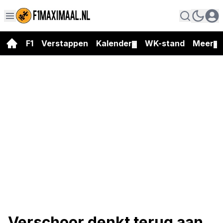
F1
Verstappen
Kalender
WK-stand
Meer
▼
▼
Verschoor denkt terug aan