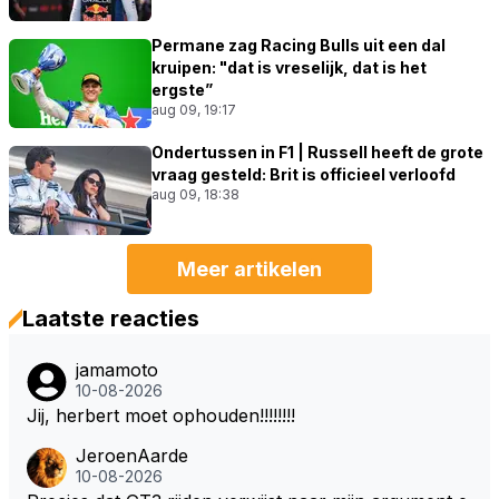
Permane zag Racing Bulls uit een dal
kruipen: "dat is vreselijk, dat is het
ergste”
aug 09, 19:17
Ondertussen in F1 | Russell heeft de grote
vraag gesteld: Brit is officieel verloofd
aug 09, 18:38
Meer artikelen
Laatste reacties
jamamoto
10-08-2026
Jij, herbert moet ophouden!!!!!!!!
JeroenAarde
10-08-2026