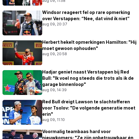
aug 09, 11:58
Windsor reageert fel op rare opmerking
over Verstappen: “Nee, dat vind ik niet”
aug 09, 20:37
Herbert hekelt opmerkingen Hamilton: "Hij
moet gewoon ophouden"
aug 09, 20:58
Hadjar geniet naast Verstappen bij Red
Bull: "Ik voel nog steeds die trots als ik de
garage binnenloop"
aug 09, 14:39
Red Bull dreigt Lawson te slachtofferen
voor Tsolov: "De volgende generatie moet
erin"
aug 09, 11:10
Voormalig teambaas hard voor
nieuwkomers: "Ze zijn onbetrouwbaar én