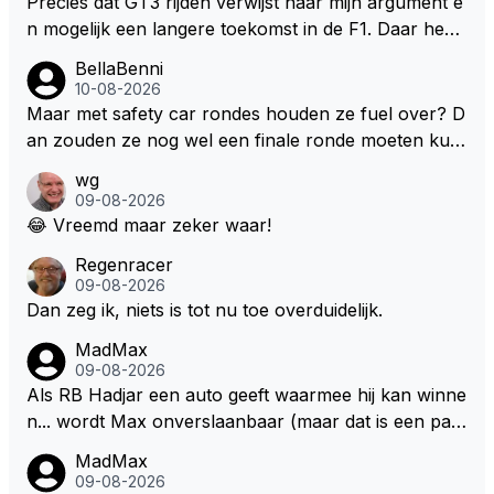
Precies dat GT3 rijden verwijst naar mijn argument e
n mogelijk een langere toekomst in de F1. Daar heeft
men ook gekeken dat GT3 op de Nordschleife een v
BellaBenni
erademing was. Dit zou in de F1 bij elke race moeten
10-08-2026
zijn. Stel de auto's worden zoals ik omschreef en M
Maar met safety car rondes houden ze fuel over? D
ax kan helemaal los gaan met zijn talenten, dan zie i
an zouden ze nog wel een finale ronde moeten kun
k hem nog langer in de F1. Zoniet dan aufwiederseh
nen rijden, toch?
wg
en na het volgende kontrakt.
09-08-2026
😂 Vreemd maar zeker waar!
Regenracer
09-08-2026
Dan zeg ik, niets is tot nu toe overduidelijk.
MadMax
09-08-2026
Als RB Hadjar een auto geeft waarmee hij kan winne
n... wordt Max onverslaanbaar (maar dat is een par
adox)
MadMax
09-08-2026