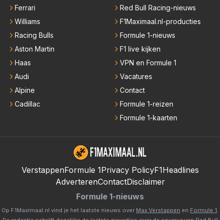
Ferrari
Red Bull Racing-nieuws
Williams
F1Maximaal.nl-producties
Racing Bulls
Formule 1-nieuws
Aston Martin
F1 live kijken
Haas
VPN en Formule 1
Audi
Vacatures
Alpine
Contact
Cadillac
Formule 1-reizen
Formule 1-kaarten
Verstappen
Formule 1
Privacy Policy
F1Headlines
Adverteren
Contact
Disclaimer
Formule 1-nieuws
Op F1Maximaal.nl vind je het laatste nieuws over
Max Verstappen
en
Formule 1
.
De redactie schrijft dagelijks de laatste nieuwtjes over de coureur van Red Bull