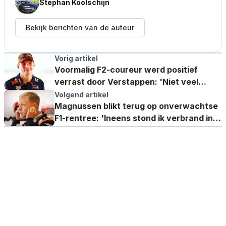
Stephan Koolschijn
Bekijk berichten van de auteur
Vorig artikel
Voormalig F2-coureur werd positief
verrast door Verstappen: 'Niet veel
coureurs doen dat'
Volgend artikel
Magnussen blikt terug op onverwachtse
F1-rentree: 'Ineens stond ik verbrand in
de paddock'