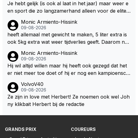
Je hebt gelijk (is ook al laat in het jaar) maar weer e
en sport die zo langzamerhand alleen voor de elite t
e breikbaar is.
Monic Armiento-Hissink
09-08-2026
heeft allemaal met gewicht te maken, 5 liter extra is
ook 5kg extra wat weer tijdverlies geeft. Daarom ne
men veel coureurs ook niet altijd drinken mee in de
Monic Armiento-Hissink
auto, het is extra gewicht plus na 15 minuten is het h
09-08-2026
ete thee geworden.
Hij wil altijd willen maar hij heeft ook gezegd dat het
er niet meer toe doet of hij er nog een kampioensch
ap aan toevoegt. Of hij nu 4, 5 of 8 titels heeft, kamp
VolvoV40
ioen is hij al, dat zal zijn leven niet veranderen. Hij wi
09-08-2026
l in de eerste plaats races winnen met de eigen moto
Ze zijn in love met Herbert! Ze noemen ook wel Joh
r van RB. Dat zijn zijn eigen uitspraken in een van de
ny klikbait Herbert bij de redactie
talking bull podcast. Daarvoor moet het team weer d
e goede richting in gestuurd worden. Als hij perse uit
was op zoveel mogelijk titels dan was hij al veel eerd
GRANDS PRIX
COUREURS
er bij RB vertrokken.