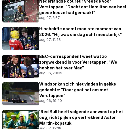
Nederlandse coureur vreesde voor
Verstappen: "Dacht dat Hamilton een heel
goede keuze had gemaakt"
aug 07, 8:57
Hinchcliffe noemt mooiste moment van
2026: "Hij was die dag echt meesterlijk"
aug 07, 11:48
BBC-correspondent weet wat zo
zorgwekkend is voor Verstappen: "We
hebben het over Max"
aug 06, 20:35
Windsor kan zich niet vinden in gekke
gedachte: "Daar gaat het om met
Verstappen"
aug 06, 19:40
'Red Bull heeft volgende aanwinst op het
oog, richt pijlen op vertrekkend Aston
Martin-kopstuk'
aug 07, 15:38