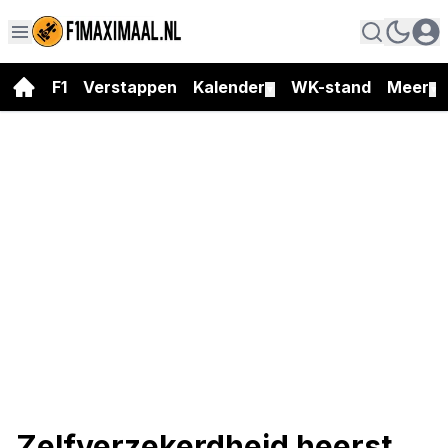
F1
Verstappen
Kalender
WK-stand
Meer
▼
▼
Zelfverzekerdheid heerst