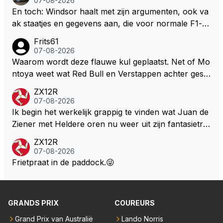
07-08-2026
at je het leuk vindt sprookjes te luisteren maar heb jij
En toch: Windsor haalt met zijn argumenten, ook va
jezelf dan ook wel eens afgevraagd of de dappere b
ak staatjes en gegevens aan, die voor normale F1-fa
oswachter werkelijk Roodkapje uit de buik van de bo
ns niet te verkrijgen of te snappen zijn. Iets met "co
Frits61
ze wolff gesneden heeft?
okies made of your own dough" 🤣
07-08-2026
Waarom wordt deze flauwe kul geplaatst. Net of Mo
ntoya weet wat Red Bull en Verstappen achter geslo
ten deuren bespreken.
ZX12R
07-08-2026
Ik begin het werkelijk grappig te vinden wat Juan de
Ziener met Heldere oren nu weer uit zijn fantasietro
mmel tovert. Of de man is volslagen gek en spook in
ZX12R
zijn eigen lege geest, of, hij behoort tot de intimi van
07-08-2026
Team Verstappen...., Praten doet ie in iedergeval ma
Frietpraat in de paddock.😜
ar beter niet.
GRANDS PRIX
COUREURS
Grand Prix van Australië
Lando Norris