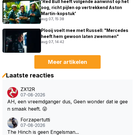
'Red Bull heeft volgende aanwinst op het
oog, richt pijlen op vertrekkend Aston
Martin-kopstuk'
aug 07, 15:38
Plooij voelt mee met Russell: "Mercedes
heeft hem gewoon laten zwemmen"
aug 07, 14:42
Meer artikelen
Laatste reacties
ZX12R
07-08-2026
AH, een vreemdganger dus, Geen wonder dat ie gee
n smaak heeft. 😜
Forzapertutti
07-08-2026
The Hinch is geen Engelsman...