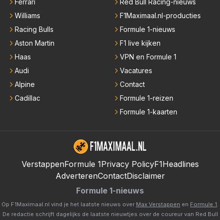
Ferrari
Red Bull Racing-nieuws
Williams
F1Maximaal.nl-producties
Racing Bulls
Formule 1-nieuws
Aston Martin
F1 live kijken
Haas
VPN en Formule 1
Audi
Vacatures
Alpine
Contact
Cadillac
Formule 1-reizen
Formule 1-kaarten
Verstappen
Formule 1
Privacy Policy
F1Headlines
Adverteren
Contact
Disclaimer
Formule 1-nieuws
Op F1Maximaal.nl vind je het laatste nieuws over
Max Verstappen
en
Formule 1
.
De redactie schrijft dagelijks de laatste nieuwtjes over de coureur van Red Bull