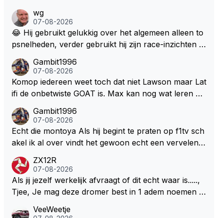
wg
07-08-2026
😂 Hij gebruikt gelukkig over het algemeen alleen to
psnelheden, verder gebruikt hij zijn race-inzichten q
ua rotatie, baangebruik, etc. Alleen snelheid in of uit
Gambit1996
een bocht zegt helemaal niets, dus wat dat betreft h
07-08-2026
eeft hij sowieso gelijk 😂.
Komop iedereen weet toch dat niet Lawson maar Lat
ifi de onbetwiste GOAT is. Max kan nog wat leren va
n hem En iedereen maar zeggen Schumacher of Ha
Gambit1996
milton, hahahaha. Latifi pakt ze allemaal met de oge
07-08-2026
n dicht met als onbetwiste nummer 2 of GOATINES
Echt die montoya Als hij begint te praten op f1tv sch
S Lawson natuurlijk 😂😂😂😂😂
akel ik al over vindt het gewoon echt een vervelend
mannetje met zijn geblaas alsof hij het allemaal wel
ZX12R
weet 🤮🤮
07-08-2026
Als jij jezelf werkelijk afvraagt of dit echt waar is.....,
Tjee, Je mag deze dromer best in 1 adem noemen m
et bv een Hans Christian Andersen. Enorme drang n
VeeWeetje
aar voordragen uit eigen geest. Kan mij voorstellen d