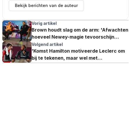
Bekijk berichten van de auteur
Vorig artikel
Brown houdt slag om de arm: 'Afwachten
hoeveel Newey-magie tevoorschijn
wordt getoverd'
Volgend artikel
'Komst Hamilton motiveerde Leclerc om
bij te tekenen, maar wel met
ontsnappingsclausule in contract'