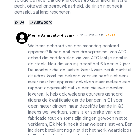
pech, oftewel onbetrouwbaarheid, de finish niet heeft
gehaald, zal lang resoneren.
0
+
Antwoord
Monic Armiento-Hissink
20 mei 2026 om 9:26
+
7485
Weleens gehoord van een maandag ochtend
apparaat? Ik heb ooit een droogtrommel van AEG
gehad die hadden slag zin van AEG laat je nooit in
de steek. Nou die van mij begaf het 6 keer in 2 jaar.
De monteur die de laatste keer kwam zei ik dacht al,
dit adres komt me bekend voor en heeft niet eens
meer naar het apparaat gekeken maar meteen een
rapport opgemaakt dat ze een nieuwe moesten
leveren. Ik heb ook weleens coureurs gehoord
tijdens de kwalificatie dat de banden in Q1 voor
geen meter gingen, maar dezelfde bande in Q3
ineens wel werkten, soms is er sprake van een
fabricatie fout en soms zijn dingen gewoon niet te
verklaren, Elk Merk heeft daar weleens last van. Een
incident betekent nog niet dat het merk waardeloos