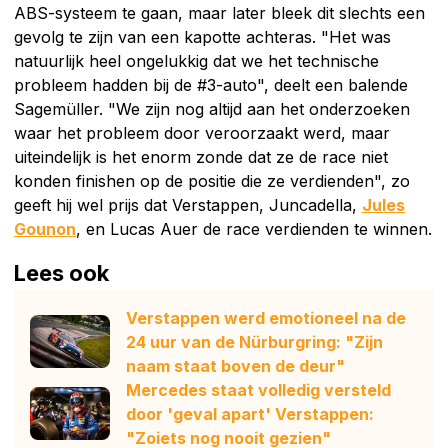
ABS-systeem te gaan, maar later bleek dit slechts een
gevolg te zijn van een kapotte achteras. "Het was
natuurlijk heel ongelukkig dat we het technische
probleem hadden bij de #3-auto", deelt een balende
Sagemüller. "We zijn nog altijd aan het onderzoeken
waar het probleem door veroorzaakt werd, maar
uiteindelijk is het enorm zonde dat ze de race niet
konden finishen op de positie die ze verdienden", zo
geeft hij wel prijs dat Verstappen, Juncadella,
Jules
Gounon
, en Lucas Auer de race verdienden te winnen.
Lees ook
Verstappen werd emotioneel na de
24 uur van de Nürburgring: "Zijn
naam staat boven de deur"
Mercedes staat volledig versteld
door 'geval apart' Verstappen:
"Zoiets nog nooit gezien"