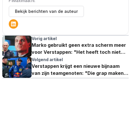
F1Maximaal.nl.
Bekijk berichten van de auteur
Vorig artikel
Marko gebruikt geen extra scherm meer
voor Verstappen: "Het heeft toch niet
veel zin"
Volgend artikel
Verstappen krijgt een nieuwe bijnaam
van zijn teamgenoten: "Die grap maken
we altijd"