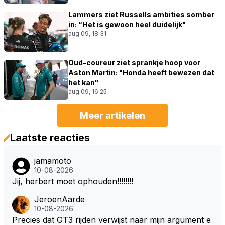
Lammers ziet Russells ambities somber
in: “Het is gewoon heel duidelijk"
aug 09, 18:31
Oud-coureur ziet sprankje hoop voor
Aston Martin: "Honda heeft bewezen dat
het kan"
aug 09, 16:25
Meer artikelen
Laatste reacties
jamamoto
10-08-2026
Jij, herbert moet ophouden!!!!!!!!
JeroenAarde
10-08-2026
Precies dat GT3 rijden verwijst naar mijn argument e