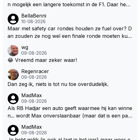
n mogelijk een langere toekomst in de F1. Daar heeft
men ook gekeken dat GT3 op de Nordschleife een v
BellaBenni
erademing was. Dit zou in de F1 bij elke race moeten
10-08-2026
zijn. Stel de auto's worden zoals ik omschreef en M
Maar met safety car rondes houden ze fuel over? D
ax kan helemaal los gaan met zijn talenten, dan zie i
an zouden ze nog wel een finale ronde moeten kun
k hem nog langer in de F1. Zoniet dan aufwiederseh
nen rijden, toch?
wg
en na het volgende kontrakt.
09-08-2026
😂 Vreemd maar zeker waar!
Regenracer
09-08-2026
Dan zeg ik, niets is tot nu toe overduidelijk.
MadMax
09-08-2026
Als RB Hadjar een auto geeft waarmee hij kan winne
n... wordt Max onverslaanbaar (maar dat is een par
adox)
MadMax
09-08-2026
Je hebt gelijk (is ook al laat in het jaar) maar weer e