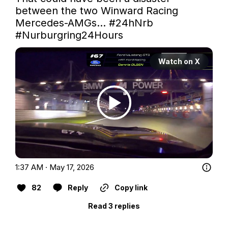
between the two Winward Racing 
Mercedes-AMGs... 
#24hNrb
#Nurburgring24Hours
Watch on X
1:37 AM · May 17, 2026
82
Reply
Copy link
Read 3 replies