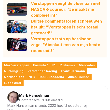
Verstappen veegt de vloer aan met
NASCAR-coureur: "Je maakt me
compleet in!"
Duitse commentatoren schreeuwen
het uit: "Verstappen is echt totaal
gestoord!"
Verstappen trots op heroïsche
zege: "Absoluut een van mijn beste
races ooit!"
Max Verstappen
Formule 1
F1
F1 Nieuws
Mercedes
Nürburgring
Verstappen Racing
Franz Hermann
Nordschleife
NLS
Dani Juncadella
Jules Gounon
Lucas Auer
Mark Hanselman
Hoofdredacteur F1Maximaal.nl
Mark Hanselman is sinds 2023 hoofdredacteur bij