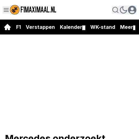
F1
Verstappen
Kalender
WK-stand
Meer
▼
▼
Mercedes onderzoekt