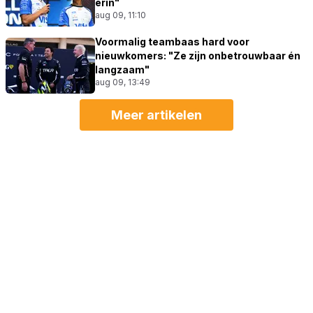
erin"
aug 09, 11:10
Voormalig teambaas hard voor
nieuwkomers: "Ze zijn onbetrouwbaar én
langzaam"
aug 09, 13:49
Meer artikelen