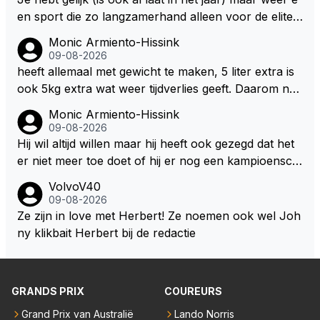
en sport die zo langzamerhand alleen voor de elite t
e breikbaar is.
Monic Armiento-Hissink
09-08-2026
heeft allemaal met gewicht te maken, 5 liter extra is
ook 5kg extra wat weer tijdverlies geeft. Daarom ne
men veel coureurs ook niet altijd drinken mee in de
Monic Armiento-Hissink
auto, het is extra gewicht plus na 15 minuten is het h
09-08-2026
ete thee geworden.
Hij wil altijd willen maar hij heeft ook gezegd dat het
er niet meer toe doet of hij er nog een kampioensch
ap aan toevoegt. Of hij nu 4, 5 of 8 titels heeft, kamp
VolvoV40
ioen is hij al, dat zal zijn leven niet veranderen. Hij wi
09-08-2026
l in de eerste plaats races winnen met de eigen moto
Ze zijn in love met Herbert! Ze noemen ook wel Joh
r van RB. Dat zijn zijn eigen uitspraken in een van de
ny klikbait Herbert bij de redactie
talking bull podcast. Daarvoor moet het team weer d
e goede richting in gestuurd worden. Als hij perse uit
was op zoveel mogelijk titels dan was hij al veel eerd
GRANDS PRIX
COUREURS
er bij RB vertrokken.
Grand Prix van Australië
Lando Norris