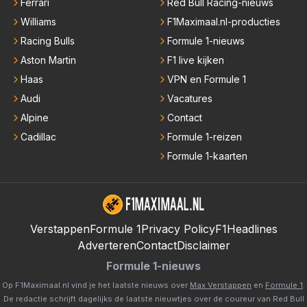
Ferrari
Red Bull Racing-nieuws
Williams
F1Maximaal.nl-producties
Racing Bulls
Formule 1-nieuws
Aston Martin
F1 live kijken
Haas
VPN en Formule 1
Audi
Vacatures
Alpine
Contact
Cadillac
Formule 1-reizen
Formule 1-kaarten
Verstappen
Formule 1
Privacy Policy
F1Headlines
Adverteren
Contact
Disclaimer
Formule 1-nieuws
Op F1Maximaal.nl vind je het laatste nieuws over
Max Verstappen
en
Formule 1
.
De redactie schrijft dagelijks de laatste nieuwtjes over de coureur van Red Bull