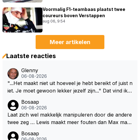
Voormalig F1-teambaas plaatst twee
coureurs boven Verstappen
aug 06, 9:54
Meer artikelen
Laatste reacties
Glenny
06-08-2026
"...Het maakt niet uit hoeveel je hebt bereikt of juist n
iet. Je moet gewoon lekker jezelf zijn..." Dat vind ik z
o bijzonder aan Max Verstappen; het gaat hem om k
Bosaap
waliteit en niet om kwantiteit in het (zijn) leven. Voor
06-08-2026
zo'n mindset in een wereld waarin het nota bene he
Laat zich wel makkelijk manipuleren door die andere
el vaak juist WEL om kwantiteit draait, en dat op z
twee zeg … Lewis maakt meer fouten dan Max maar
o'n jonge leeftijd, kan ik alleen maar bewondering he
plaatst m toch boven Max .. En ja dan Kimi … Kimi rij
Bosaap
bben. Toen hij zijn eerste titel in Abu Dhabi won in 2
dt goed, begrijp mij goed, maar heeft ook het beste
06-08-2026