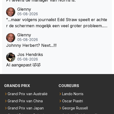
k, maar zijn werk als specialistisch commentator en
Glenny
presentator bij RTL Duitsland, een televisiezender di
05-08-2026
e de Formule 1 uitzendt in Duitsland..., mwah!
"...maar volgens journalist Edd Straw speelt er achte
r de schermen mogelijk een veel groter probleem..."
Ik weet het, ik zou er onderhand toch een beetje teg
Glenny
en moeten kunnen! Sh.t, helaas... Pfff.
05-08-2026
Johnny Herbert? Next...!!!
Jos Hendriks
05-08-2026
Al aangepast 🤣🤣
GRANDS PRIX
COUREURS
Grand Prix van Australië
Lando Norris
Grand Prix van China
Oscar Piastri
Grand Prix van Japan
George Russell