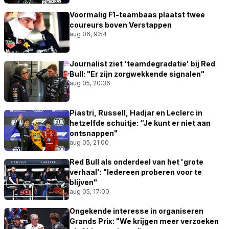
Voormalig F1-teambaas plaatst twee
coureurs boven Verstappen
aug 06, 9:54
Journalist ziet 'teamdegradatie' bij Red
Bull: "Er zijn zorgwekkende signalen"
aug 05, 20:36
Piastri, Russell, Hadjar en Leclerc in
hetzelfde schuitje: “Je kunt er niet aan
ontsnappen"
aug 05, 21:00
Red Bull als onderdeel van het 'grote
verhaal': "Iedereen proberen voor te
blijven"
aug 05, 17:00
Ongekende interesse in organiseren
Grands Prix: "We krijgen meer verzoeken