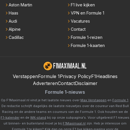
Aston Martin
F1 live kijken
Haas
VPN en Formule 1
Audi
Vacatures
Alpine
Contact
Cadillac
Formule 1-reizen
Formule 1-kaarten
Verstappen
Formule 1
Privacy Policy
F1Headlines
Adverteren
Contact
Disclaimer
Formule 1-nieuws
Op F1Maximaal.nl vind je het laatste nieuws over
Max Verstappen
en
Formule 1
.
De redactie schrijft dagelijks de laatste nieuwtjes over de coureur van Red Bull
Racing en de andere teams en coureurs van de Formule 1. Ook houden we de
F1-kalender
en de
WK-stand
bij op onze subpagina's. Voor uitgebreid F1 nieuws
uit binnen- en buitenland moet je bij
F1Maximaal.nl
zijn. Heb je interesse om
Formule 1 te kijken? Kijk dan op onze
F1 live kijken-pagina
voor de