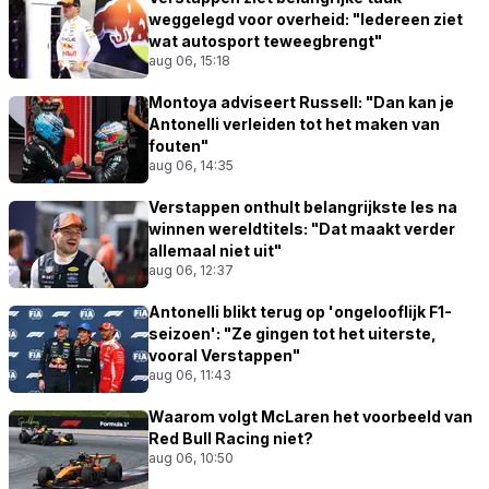
weggelegd voor overheid: "Iedereen ziet
wat autosport teweegbrengt"
aug 06, 15:18
Montoya adviseert Russell: "Dan kan je
Antonelli verleiden tot het maken van
fouten"
aug 06, 14:35
Verstappen onthult belangrijkste les na
winnen wereldtitels: "Dat maakt verder
allemaal niet uit"
aug 06, 12:37
Antonelli blikt terug op 'ongelooflijk F1-
seizoen': "Ze gingen tot het uiterste,
vooral Verstappen"
aug 06, 11:43
Waarom volgt McLaren het voorbeeld van
Red Bull Racing niet?
aug 06, 10:50