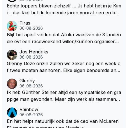
021 zei hij al direct dat hij had bereikt wat hij altijd al g
materiaal .. Het kan en mag nooit zo zijn dat hij kwa
Echte toppers blijven zichzelf … Jij hebt het in je Kim
raag wilde. Max was tevreden, de rest is bonus. Iets
rijden hoger ingeschaald wordt dan Lewis en Max ..
i .. dus laat het de komende jaren vooral zien en be
dergelijks heb ik bijvoorbeeld Lando Norris nog niet
Dan begrijpt je het echt niet en doe je Lewis en Max
wijs ons dat je jezelf kunt blijven … 👊👊
Tiras
horen zeggen. Eigenlijk nog geen enkele andere cou
toch echt te kort ..
06-08-2026
reur...
Blijf het apart vinden dat Afrika waarvan de 3 landen
die evt een raceweekend willen/kunnen organiseren
heel veel honderden miljoenen gaan spenderen aan
Jos Hendriks
het opknappen van circuits en geld voor de FOM o
06-08-2026
m maar die F1 licentie binnen te halen. Dit terwijl dez
Glenny Deze onzin zullen we zeker nog een week o
e Afrikaanse landen allemaal nog steeds flink wat on
f twee moeten aanhoren. Elke eigen benoemde anali
twikkelingshulpgeld beuren.
st of presentator denkt er het zijne van te weten en
Glenny
aan het einde van het liedje zitten ze er allemaal naa
06-08-2026
st Dus glenny sterkte met deze bullshit lezen
Ik heb Günther Steiner altijd een sympathieke en gra
ppige man gevonden. Maar zijn werk als teammanag
er bij het Amerikaanse Haas F1 heeft volgens mij no
Rainbow
oit veel indruk gemaakt. Voor mij persoonlijk lijkt hij d
06-08-2026
ezelfde weg te bewandelen als analist. En dat is niet
En het helpt natuurlijk ook dat de ceo van McLaren
vanwege zijn persoonlijke Top-3. Hij blijft sympathie
F1 tevens de manager van Norris is.