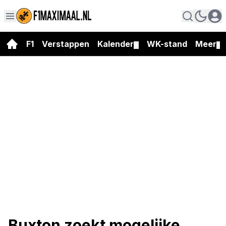
F1
Verstappen
Kalender
WK-stand
Meer
▼
▼
Buxton zoekt mogelijke