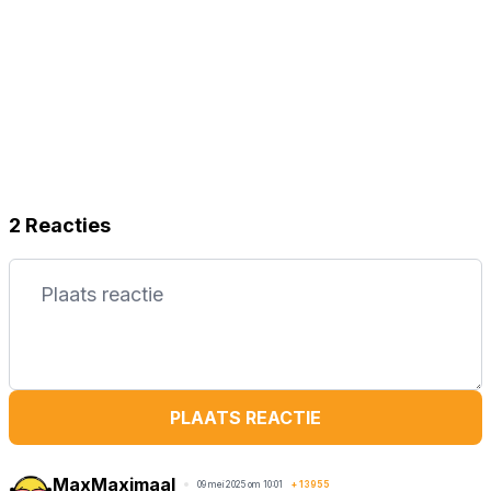
2 Reacties
PLAATS REACTIE
MaxMaximaal
09 mei 2025 om 10:01
+
13955