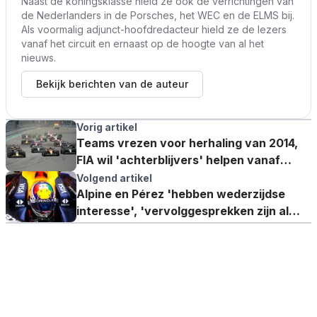
Naast de koningsklasse hield ze ook de verrichtingen van
de Nederlanders in de Porsches, het WEC en de ELMS bij.
Als voormalig adjunct-hoofdredacteur hield ze de lezers
vanaf het circuit en ernaast op de hoogte van al het
nieuws.
Bekijk berichten van de auteur
Vorig artikel
Teams vrezen voor herhaling van 2014,
FIA wil 'achterblijvers' helpen vanaf
2026
Volgend artikel
Alpine en Pérez 'hebben wederzijdse
interesse', 'vervolggesprekken zijn al
gevoerd'