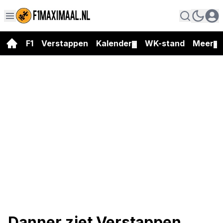
F1
Verstappen
Kalender
WK-stand
Meer
▼
▼
Danner ziet Verstappen