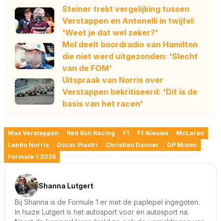
Steiner trekt vergelijking tussen
Verstappen en Antonelli in twijfel:
'Weet je dat wel zeker?'
Mol deelt boordradio van Hamilton
die niet werd uitgezonden: 'Slecht
van de FOM'
Uitspraak van Norris over
Verstappen bekritiseerd: 'Dit is de
basis van het racen'
Max Verstappen
Red Bull Racing
F1
F1 Nieuws
McLaren
Lando Norris
Oscar Piastri
Christian Danner
GP Miami
Formule 1 2025
Shanna Lutgert
Bij Shanna is de Formule 1 er met de paplepel ingegoten.
In huize Lutgert is het autosport voor en autosport na.