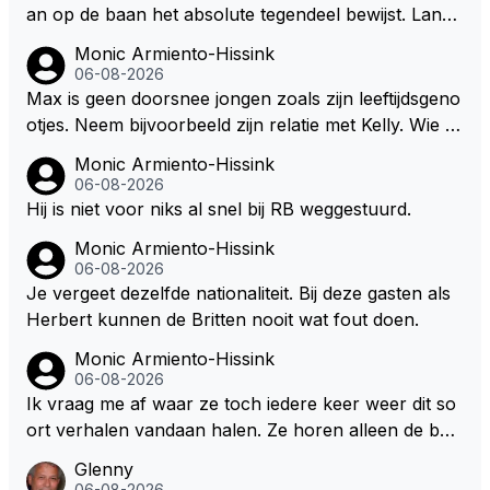
andvoort willen investeren en dat zal ook nooit gebe
an op de baan het absolute tegendeel bewijst. Lando
uren. Afdragen van BTW gelden en vergunningen bi
zegt daarentegen juist meer te willen, maar laat het
Monic Armiento-Hissink
j dergelijke sportievefestiviteiten MOET je dan weer
dan eigenlijk niet echt zien. ;)
06-08-2026
wel afstaan, de parasiet.
Max is geen doorsnee jongen zoals zijn leeftijdsgeno
otjes. Neem bijvoorbeeld zijn relatie met Kelly. Wie g
aat er een relatie aan met een vrouw die toch wat ja
Monic Armiento-Hissink
artjes ouder is en al een kleine heeft van een voorm
06-08-2026
alig RB-lid op de leeftijd van 23 jaar? Hij doet dingen
Hij is niet voor niks al snel bij RB weggestuurd.
die leeftijdsgenootjes niet doen en blijft toch heel gew
Monic Armiento-Hissink
oon. Ieder jaar is er in Hongarije een uitje voor zijn t
06-08-2026
eam. Op 28-jarige leeftijd is hij al eigenaar van een su
Je vergeet dezelfde nationaliteit. Bij deze gasten als
ccesvol raceteam. Hij is niet alleen speciaal in de aut
Herbert kunnen de Britten nooit wat fout doen.
o maar ook daarbuiten.
Monic Armiento-Hissink
06-08-2026
Ik vraag me af waar ze toch iedere keer weer dit so
ort verhalen vandaan halen. Ze horen alleen de boa
rdradio's en interviews van Max, die uitgezonden en
Glenny
gedaan worden als ie nog vol adrenaline zit, maar ni
06-08-2026