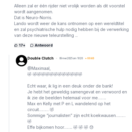
Alleen zal er één rijder niet vrolijk worden als dit voorstel
wordt aangenomen.
Dat is Neuro-Norris.
Lando wordt weer de kans ontnomen op een wereldtitel
en zal psychiatrische hulp nodig hebben bij de verwerking
van deze nieuwe teleurstelling ...
17
+
Antwoord
Double Clutch
09 mei 2025 om 10:20
+
6040
@Maximaal,
🤣 🤣🤣🤣🤣🤣🤣🤣🤣🤣🤣🤣🤣
Echt waar, ik lig in een deuk onder de bank!
Je hebt het geweldig samengevat en verwoord en
ik zie de beelden helemaal voor me……..
Max en Kelly met P en L wandelend op het
circuit……… 🤣
Sommige “journalisten” zijn echt koekwausen………
🤣
Effe bijkomen hoor…….. 🤣 🤣 🤣 😓