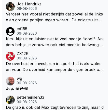
Jos Hendriks
06-08-2026
Vergeet hier vooral niet destijds dat zowel al de links
e en groene partijen tegen waren . De enigste uitspr
aak van een groenlinkse daarnaast bouw er een dak
ed155
over dan kunnen ze hun eigen uitlaat gassen inade
06-08-2026
men maar niet wetende was dat de F1 motor schone
Kimi, kijk uit en luister niet te veel naar je "idool". An
r is dan een normale auto. Dus denk echt niet dat de
ders heb je je zenuwen ook niet meer in bedwang. Zi
ze groene/wollen regering hier de F1 talenten of kar
e Bezechi, Di Antonio.. misschien anders tegen Max/
ZX12R
ters zullen steunen laat staan om een euro in het cir
Marquez/Jos ? Veel gezelliger
06-08-2026
cuit Zandvoort te steken
De overheid en investeren in sport, het is als water
en vuur. De overheid kan amper de eigen broek oph
ouden. De Staat steelt liever, liefst van eigen burger
wg
s. Je kunt de Staat het best vergelijken met de sherif
06-08-2026
f van Nottinghem (Robin Hood) welk achter de bom
Jep. 😂🤣😂
en verscholen de argeloze burger opwacht om he
peterheijnen33
m/haar van zijn laatste zuurverdiende stuiver te ber
06-08-2026
oven. De Staat heeft nooit ooit maar een stuiver in Z
De grap is ook dat Max zegt tevreden te zijn, maar d