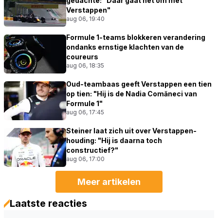
gedachte: "Daar gaat het om met
Verstappen"
aug 06, 19:40
Formule 1-teams blokkeren verandering
ondanks ernstige klachten van de
coureurs
aug 06, 18:35
Oud-teambaas geeft Verstappen een tien
op tien: "Hij is de Nadia Comăneci van
Formule 1"
aug 06, 17:45
Steiner laat zich uit over Verstappen-
houding: "Hij is daarna toch
constructief?"
aug 06, 17:00
Meer artikelen
Laatste reacties