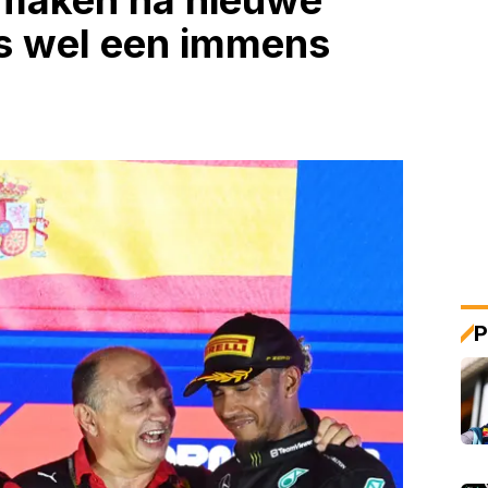
n maken na nieuwe
is wel een immens
P