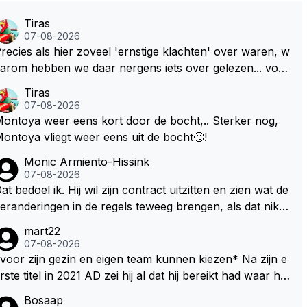
Tiras
07-08-2026
recies als hier zoveel 'ernstige klachten' over waren, w
arom hebben we daar nergens iets over gelezen... voor
ij is dit nieuw!
Tiras
07-08-2026
ontoya weer eens kort door de bocht,.. Sterker nog,
ontoya vliegt weer eens uit de bocht🙄!
Monic Armiento-Hissink
07-08-2026
at bedoel ik. Hij wil zijn contract uitzitten en zien wat de
eranderingen in de regels teweeg brengen, als dat niks
ordt valt de keuze makkelijker om voor zijn eigen team
mart22
e kiezen en zijn gezin. hij kan dan zelf bepalen aan welk
07-08-2026
 races hij mee wil doen en is ook vaker thuis. Hij zit dan
voor zijn gezin en eigen team kunnen kiezen* Na zijn e
ok niet meer vast aan een contract, wat wel het geval i
te titel in 2021 AD zei hij al dat hij bereikt had waar hij
 als hij nu een nieuw contract zou tekenen.
ltijd al van gedroomd had en dat alles wat daarna nog k
Bosaap