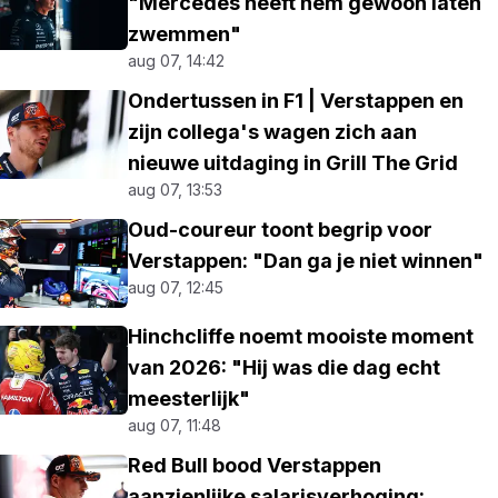
"Mercedes heeft hem gewoon laten
zwemmen"
aug 07, 14:42
Ondertussen in F1 | Verstappen en
zijn collega's wagen zich aan
nieuwe uitdaging in Grill The Grid
aug 07, 13:53
Oud-coureur toont begrip voor
Verstappen: "Dan ga je niet winnen"
aug 07, 12:45
Hinchcliffe noemt mooiste moment
van 2026: "Hij was die dag echt
meesterlijk"
aug 07, 11:48
Red Bull bood Verstappen
aanzienlijke salarisverhoging: