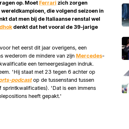
vragen op. Moet
Ferrari
zich zorgen
 wereldkampioen, die volgend seizoen in
kt dat men bij de Italiaanse renstal wel
dhok
denkt dat het vooral de 39-jarige
oor het eerst dit jaar overigens, een
 wederom de mindere van zijn
Mercedes
-
walificatie een terneergeslagen indruk.
em. 'Hij staat met 23 tegen 6 achter op
orts-podcast
op de tussenstand tussen
 sprintkwalificaties). 'Dat is een immens
lepositions heeft gepakt.'