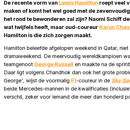
De recente vorm van
Lewis Hamilton
roept veel 
maken of komt het wel goed met de zevenvoudig
het rood te bewonderen zal zijn? Naomi Schiff den
wat twijfels heeft, maar oud-coureur
Karun Chan
Hamilton is die zich zorgen maakt.
Hamilton beleefde afgelopen weekend in Qatar, niet v
dramaweekend. De meervoudig wereldkampioen was
teamgenoot
George Russell
en maakte na de sprintk
Daar ligt volgens Chandhok dan ook het grote proble
George', wijst de voormalig
F1
-coureur in de
Sky Sp
beide Mercedes-mannen in de kwalificaties (inclusief
verschil, zeker voor iemand die meer dan honderd po