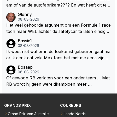
nnen en jongens verdeeld worden. Als deze auto's g
am of van de autofabrikant???? En wat heeft dit te
ebouwd worden zie ik Max het nog wel langer volho
maken met de prestaties van Newey???? En is Herb
Glenny
uden dan dat hij op dit moment beweerd. Dan kan hij
ert nu de spindoctor van newey geworden?? Eerlijk
08-08-2026
zijn talenten en uitzonderlijke klasse laten zien en he
gezegd snap ik de de kop én het artikel niet echt.
Het veel gehoorde argument om een Formule 1 race
eft daar enorm veel lol aan.
toch maar WEL achter de safetycar te laten eindigen
en aldus niet te kiezen voor een stukje verlenging, is
Bassie1
dat men vreest voor een brandstof tekort. Kennelijk
08-08-2026
rijden de teams met tot op de liter afgemeten peut...
Ik weet niet wat er in de toekomst gebeuren gaat ma
ar ik denk dat vele Max fans het met me eens zijn da
t als Max in de toekomst de F1 verlaat het super zou
Bosaap
zijn als Alonso samen met Max ergens in een vieren
08-08-2026
twings uur race samen in een team zouden zitten. D
Of gewoon RB verlaten voor een ander team … Met
eze 2 coureurs zouden een fantastisch affiche zijn v
RB wordt hij geen wereldkampioen meer …
oor elke langeafstands race.
GRANDS PRIX
COUREURS
Grand Prix van Australië
Lando Norris