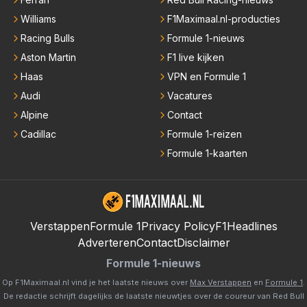
Williams
F1Maximaal.nl-producties
Racing Bulls
Formule 1-nieuws
Aston Martin
F1 live kijken
Haas
VPN en Formule 1
Audi
Vacatures
Alpine
Contact
Cadillac
Formule 1-reizen
Formule 1-kaarten
Verstappen
Formule 1
Privacy Policy
F1Headlines
Adverteren
Contact
Disclaimer
Formule 1-nieuws
Op F1Maximaal.nl vind je het laatste nieuws over
Max Verstappen
en
Formule 1
.
De redactie schrijft dagelijks de laatste nieuwtjes over de coureur van Red Bull