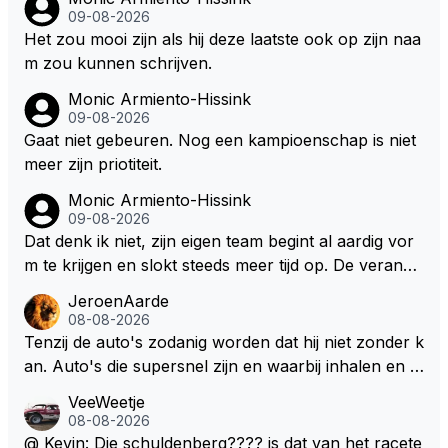
09-08-2026
Het zou mooi zijn als hij deze laatste ook op zijn naa
m zou kunnen schrijven.
Monic Armiento-Hissink
09-08-2026
Gaat niet gebeuren. Nog een kampioenschap is niet
meer zijn priotiteit.
Monic Armiento-Hissink
09-08-2026
Dat denk ik niet, zijn eigen team begint al aardig vor
m te krijgen en slokt steeds meer tijd op. De verande
ringen die de komende twee jaar door gevoerd word
JeroenAarde
en zullen ben ik bang niet het gewenste effect hebb
08-08-2026
en. Mocht het wel zo zijn dan zal het 3 jaar zijn, hoo
Tenzij de auto's zodanig worden dat hij niet zonder k
guit 5 jaar maar echt niet langer. Vergeet niet, hij hee
an. Auto's die supersnel zijn en waarbij inhalen en v
ft nu een aantal races in GT3 gereden en dat heeft h
erdedigen uitdagingen zijn! Max houdt van snelheid,
VeeWeetje
em meer plezier gebracht dan de F1 op dit moment.
ronkende motoren en op de grenzen rijden van de
08-08-2026
mogelijkheden. Het ouderwetse racen waarbij de ma
@ Kevin: Die schuldenberg???? is dat van het racete