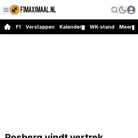
F1
Verstappen
Kalender
WK-stand
Meer
▼
▼
Rosberg vindt vertrek