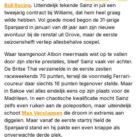
Bull Racing
. Uiteindelijk tekende Sainz in juli een
tweejarig contract bij Williams, dat hem heel graag
wilde hebben. Vol goede moed begon de 31-jarige
Spanjaard in januari van dit jaar aan zijn nieuwe
avontuur bij de renstal uit Grove, maar de eerste
seizoenshelft verliep allesbehalve soepel.
Waar teamgenoot Albon meermaals wist op te vallen
door zijn sterke prestaties, bleef Sainz vaak ver achter.
De Britse Thai verzamelde in de eerste zestien
raceweekends 70 punten, terwijl de voormalig Ferrari-
coureur daar slechts 16 punten tegenover stelde. Maar
in Bakoe viel alles eindelijk eens op zijn plaats voor de
Madrileen. In een chaotische kwalificatie mocht Sainz
zelfs even ruiken aan de poleposition, maar uiteindelijk
schoot
Max Verstappen
die droom in extremis aan
diggelen. Maar vanaf de eerste startrij hield de
Spanjaard stand en hij pakte een even knappe als
onverwachte derde plek.