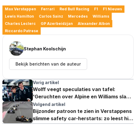
Max Verstappen
Ferrari
Red Bull Racing
F1
F1 Nieuws
Lewis Hamilton
Carlos Sainz
Mercedes
Williams
Charles Leclerc
GP Azerbeidzjan
Alexander Albon
Riccardo Patrese
Stephan Koolschijn
Bekijk berichten van de auteur
Vorig artikel
Wolff veegt speculaties van tafel:
'Geruchten over Alpine en Williams slaan
nergens op'
Volgend artikel
Bijzonder patroon te zien in Verstappens
slimme safety car-herstarts: zo leest hij
de concurrentie