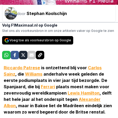
Stephan Koolschijn
door
Volg F1Maximaal.nl op Google
Stel ons als voorkeursbron in om onze artikelen vaker op Google te zien
Voeg toe als voorkeursbron op Google
Riccardo Patrese
is ontzettend blij voor
Carlos
Sainz
, die
Williams
anderhalve week geleden de
eerste podiumplaats in vier jaar tijd bezorgde. De
Spanjaard, die bij
Ferrari
plaats moest maken voor
zevenvoudig wereldkampioen
Lewis Hamilton
, delft
het hele jaar al het onderspit tegen
Alexander
Albon
, maar in Bakoe liet de Madrileen eindelijk zien
waarom zo werd begeerd door de Britse renstal.