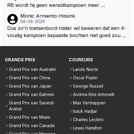
eze 2 coureurs zouden een fantastisch affiche zijn v
RB wordt hij geen wereldkampioen meer …
oor elke langeafstands race.
Monic Armiento-Hissink
08-08-2026
Dus zo'n toetsenbord-ridder wil beweren dat een 4-
voudig kampioen bepaalde bochten niet goed zou n
emen. Die zal ook wel tot de groep behoren die dez
e reglementen wel goed vindt.
GRANDS PRIX
COUREURS
Grand Prix van Australië
Lando Norris
Grand Prix van China
Oscar Piastri
Grand Prix van Japan
George Russell
Grand Prix van Bahrein
Andrea Kimi Antonelli
Grand Prix van Saoedi-
Max Verstappen
Arabië
Isack Hadjar
Grand Prix van Miami
Charles Leclerc
Grand Prix van Canada
Lewis Hamilton
Grand Prix van Monaco