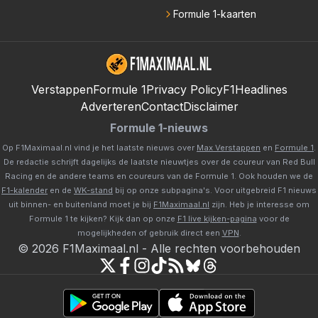
Formule 1-kaarten
Verstappen
Formule 1
Privacy Policy
F1Headlines
Adverteren
Contact
Disclaimer
Formule 1-nieuws
Op F1Maximaal.nl vind je het laatste nieuws over
Max Verstappen
en
Formule 1
.
De redactie schrijft dagelijks de laatste nieuwtjes over de coureur van Red Bull
Racing en de andere teams en coureurs van de Formule 1. Ook houden we de
F1-kalender
en de
WK-stand
bij op onze subpagina's. Voor uitgebreid F1 nieuws
uit binnen- en buitenland moet je bij
F1Maximaal.nl
zijn. Heb je interesse om
Formule 1 te kijken? Kijk dan op onze
F1 live kijken-pagina
voor de
mogelijkheden of gebruik direct een
VPN
.
©
2026
F1Maximaal.nl
-
Alle rechten voorbehouden