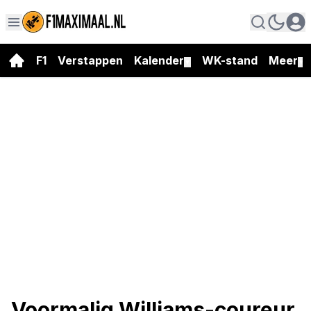
F1
Verstappen
Kalender
WK-stand
Meer
▼
▼
Voormalig Williams-coureur