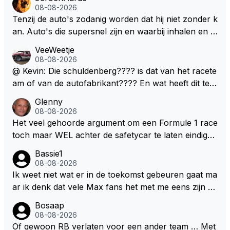
en zullen ben ik bang niet het gewenste effect hebb
08-08-2026
en. Mocht het wel zo zijn dan zal het 3 jaar zijn, hoo
Tenzij de auto's zodanig worden dat hij niet zonder k
guit 5 jaar maar echt niet langer. Vergeet niet, hij hee
an. Auto's die supersnel zijn en waarbij inhalen en v
ft nu een aantal races in GT3 gereden en dat heeft h
erdedigen uitdagingen zijn! Max houdt van snelheid,
VeeWeetje
em meer plezier gebracht dan de F1 op dit moment.
ronkende motoren en op de grenzen rijden van de
08-08-2026
mogelijkheden. Het ouderwetse racen waarbij de ma
@ Kevin: Die schuldenberg???? is dat van het racete
nnen en jongens verdeeld worden. Als deze auto's g
am of van de autofabrikant???? En wat heeft dit te
ebouwd worden zie ik Max het nog wel langer volho
maken met de prestaties van Newey???? En is Herb
Glenny
uden dan dat hij op dit moment beweerd. Dan kan hij
ert nu de spindoctor van newey geworden?? Eerlijk
08-08-2026
zijn talenten en uitzonderlijke klasse laten zien en he
gezegd snap ik de de kop én het artikel niet echt.
Het veel gehoorde argument om een Formule 1 race
eft daar enorm veel lol aan.
toch maar WEL achter de safetycar te laten eindigen
en aldus niet te kiezen voor een stukje verlenging, is
Bassie1
dat men vreest voor een brandstof tekort. Kennelijk
08-08-2026
rijden de teams met tot op de liter afgemeten peut...
Ik weet niet wat er in de toekomst gebeuren gaat ma
ar ik denk dat vele Max fans het met me eens zijn da
t als Max in de toekomst de F1 verlaat het super zou
Bosaap
zijn als Alonso samen met Max ergens in een vieren
08-08-2026
twings uur race samen in een team zouden zitten. D
Of gewoon RB verlaten voor een ander team … Met