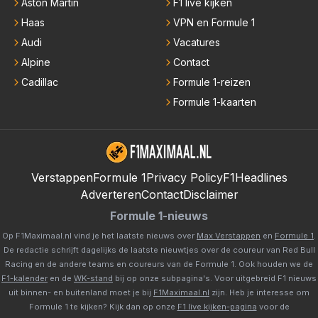
Aston Martin
F1 live kijken
Haas
VPN en Formule 1
Audi
Vacatures
Alpine
Contact
Cadillac
Formule 1-reizen
Formule 1-kaarten
Verstappen
Formule 1
Privacy Policy
F1Headlines
Adverteren
Contact
Disclaimer
Formule 1-nieuws
Op F1Maximaal.nl vind je het laatste nieuws over
Max Verstappen
en
Formule 1
.
De redactie schrijft dagelijks de laatste nieuwtjes over de coureur van Red Bull
Racing en de andere teams en coureurs van de Formule 1. Ook houden we de
F1-kalender
en de
WK-stand
bij op onze subpagina's. Voor uitgebreid F1 nieuws
uit binnen- en buitenland moet je bij
F1Maximaal.nl
zijn. Heb je interesse om
Formule 1 te kijken? Kijk dan op onze
F1 live kijken-pagina
voor de