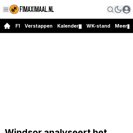
F1
Verstappen
Kalender
WK-stand
Meer
▼
▼
Windsor analyseert het