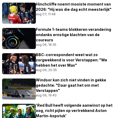
Hinchcliffe noemt mooiste moment van
2026: "Hij was die dag echt meesterlijk"
aug 07, 11:48
Formule 1-teams blokkeren verandering
ondanks ernstige klachten van de
coureurs
aug 06, 18:35
BBC-correspondent weet wat zo
zorgwekkend is voor Verstappen: "We
hebben het over Max"
aug 06, 20:35
Windsor kan zich niet vinden in gekke
gedachte: "Daar gaat het om met
Verstappen"
aug 06, 19:40
'Red Bull heeft volgende aanwinst op het
oog, richt pijlen op vertrekkend Aston
Martin-kopstuk'