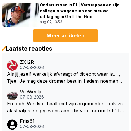
Ondertussen in F1 | Verstappen en zijn
collega's wagen zich aan nieuwe
uitdaging in Grill The Grid
aug 07, 13:53
Meer artikelen
Laatste reacties
ZX12R
07-08-2026
Als jij jezelf werkelijk afvraagt of dit echt waar is.....,
Tjee, Je mag deze dromer best in 1 adem noemen m
et bv een Hans Christian Andersen. Enorme drang n
VeeWeetje
aar voordragen uit eigen geest. Kan mij voorstellen d
07-08-2026
at je het leuk vindt sprookjes te luisteren maar heb jij
En toch: Windsor haalt met zijn argumenten, ook va
jezelf dan ook wel eens afgevraagd of de dappere b
ak staatjes en gegevens aan, die voor normale F1 fa
oswachter werkelijk Roodkapje uit de buik van de bo
ns niet te verkrijgen of te snappen zijn. Iets met "co
Frits61
ze wolff gesneden heeft?
okies made of your own dough" 🤣
07-08-2026