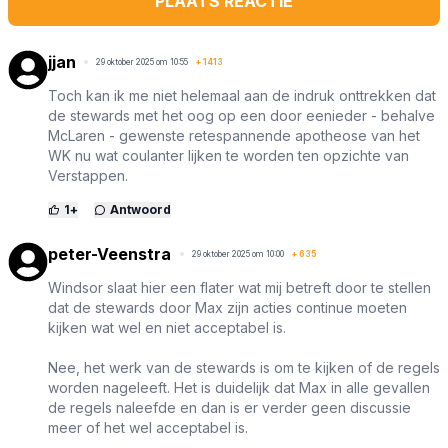
PLAATS REACTIE
jjan
29 oktober 2025 om 10:55
+
1413
Toch kan ik me niet helemaal aan de indruk onttrekken dat
de stewards met het oog op een door eenieder - behalve
McLaren - gewenste retespannende apotheose van het
WK nu wat coulanter lijken te worden ten opzichte van
Verstappen.
1
+
Antwoord
peter-Veenstra
29 oktober 2025 om 10:00
+
635
Windsor slaat hier een flater wat mij betreft door te stellen
dat de stewards door Max zijn acties continue moeten
kijken wat wel en niet acceptabel is.
Nee, het werk van de stewards is om te kijken of de regels
worden nageleeft. Het is duidelijk dat Max in alle gevallen
de regels naleefde en dan is er verder geen discussie
meer of het wel acceptabel is.