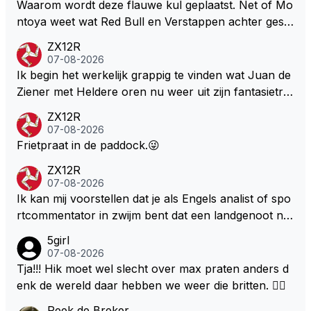
Waarom wordt deze flauwe kul geplaatst. Net of Mo
ntoya weet wat Red Bull en Verstappen achter geslo
ten deuren bespreken.
ZX12R
07-08-2026
Ik begin het werkelijk grappig te vinden wat Juan de
Ziener met Heldere oren nu weer uit zijn fantasietro
mmel tovert. Of de man is volslagen gek en spook in
ZX12R
zijn eigen lege geest, of, hij behoort tot de intimi van
07-08-2026
Team Verstappen...., Praten doet ie in iedergeval ma
Frietpraat in de paddock.😜
ar beter niet.
ZX12R
07-08-2026
Ik kan mij voorstellen dat je als Engels analist of spo
rtcommentator in zwijm bent dat een landgenoot na
2 jaar weer eens een wedstrijd wint. Na zolang moet
5girl
en wachten mag je best een gat in de lucht springen.
07-08-2026
Zij die Max Verstappen aanhangen hebben het dan
Tja!!! Hik moet wel slecht over max praten anders d
een stuk beter voorelkaar. Vanaf 2021 is de stand va
enk de wereld daar hebben we weer die britten. 🤷‍♀️
n overwinningen tot op heden iets van 51 – 3 in het
Peek de Breker