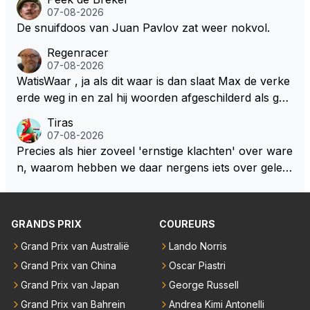
voordeel van Max. Wij blijven springen, als ware Ma
07-08-2026
sai. Al een heel poosje.
De snuifdoos van Juan Pavlov zat weer nokvol.
Regenracer
07-08-2026
WatisWaar , ja als dit waar is dan slaat Max de verke
erde weg in en zal hij woorden afgeschilderd als gel
dwolf . Hij zal daardoor van de RB president Wellicht
Tiras
voor een keuze worden gesteld .
07-08-2026
Precies als hier zoveel 'ernstige klachten' over ware
n, waarom hebben we daar nergens iets over gelez
en... voor mij is dit nieuw!
GRANDS PRIX
COUREURS
Grand Prix van Australië
Lando Norris
Grand Prix van China
Oscar Piastri
Grand Prix van Japan
George Russell
Grand Prix van Bahrein
Andrea Kimi Antonelli