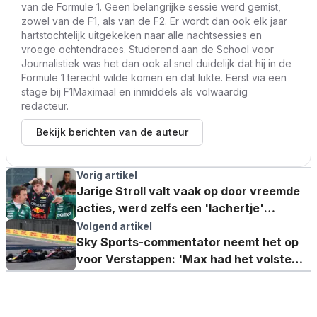
van de Formule 1. Geen belangrijke sessie werd gemist,
zowel van de F1, als van de F2. Er wordt dan ook elk jaar
hartstochtelijk uitgekeken naar alle nachtsessies en
vroege ochtendraces. Studerend aan de School voor
Journalistiek was het dan ook al snel duidelijk dat hij in de
Formule 1 terecht wilde komen en dat lukte. Eerst via een
stage bij F1Maximaal en inmiddels als volwaardig
redacteur.
Bekijk berichten van de auteur
Vorig artikel
Jarige Stroll valt vaak op door vreemde
acties, werd zelfs een 'lachertje'
genoemd
Volgend artikel
Sky Sports-commentator neemt het op
voor Verstappen: 'Max had het volste
recht'