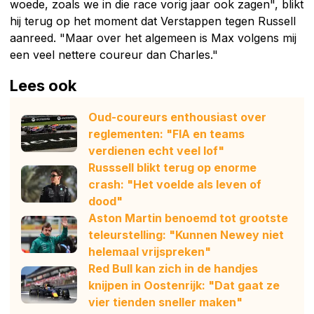
woede, zoals we in die race vorig jaar ook zagen", blikt
hij terug op het moment dat Verstappen tegen Russell
aanreed. "Maar over het algemeen is Max volgens mij
een veel nettere coureur dan Charles."
Lees ook
Oud-coureurs enthousiast over
reglementen: "FIA en teams
verdienen echt veel lof"
Russsell blikt terug op enorme
crash: "Het voelde als leven of
dood"
Aston Martin benoemd tot grootste
teleurstelling: "Kunnen Newey niet
helemaal vrijspreken"
Red Bull kan zich in de handjes
knijpen in Oostenrijk: "Dat gaat ze
vier tienden sneller maken"