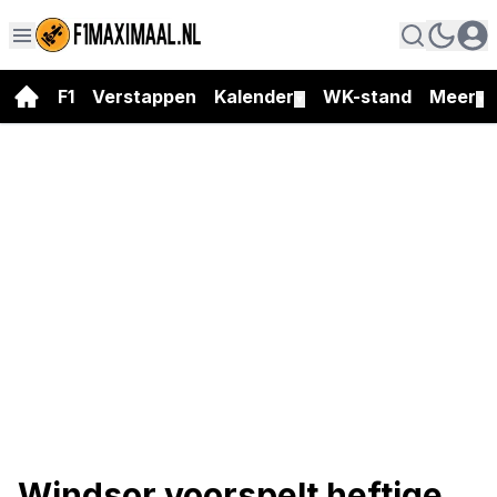
F1
Verstappen
Kalender
WK-stand
Meer
▼
▼
Windsor voorspelt heftige