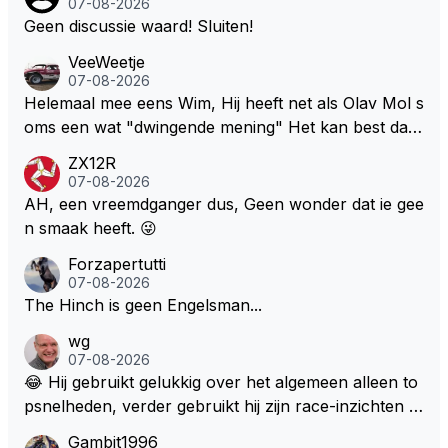
07-08-2026
Geen discussie waard! Sluiten!
VeeWeetje
07-08-2026
Helemaal mee eens Wim, Hij heeft net als Olav Mol s
oms een wat "dwingende mening" Het kan best dat
de fan in kwestie probeerde een vergelijkbaar gevoe
ZX12R
l bij Windsor op te roepen. Maar in een tijd zonder r
07-08-2026
aces zijn dit leuke berichtjes
AH, een vreemdganger dus, Geen wonder dat ie gee
n smaak heeft. 😜
Forzapertutti
07-08-2026
The Hinch is geen Engelsman...
wg
07-08-2026
😂 Hij gebruikt gelukkig over het algemeen alleen to
psnelheden, verder gebruikt hij zijn race-inzichten q
ua rotatie, baangebruik, etc. Alleen snelheid in of uit
Gambit1996