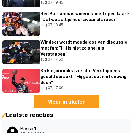
aug 07, 19:45
Red Bull-ambassadeur speelt open kaart:
"Dat was altijd heel zwaar als racer"
aug 07, 18:45
Windsor wordt moedeloos van discussie
met fan: "Hij is niet zo snel als
Verstappen"
aug 07, 17:50
Britse journalist ziet dat Verstappens
geduld opraakt: "Hij gaat dat niet eeuwig
doen"
aug 07, 17:00
Meer artikelen
Laatste reacties
Bassie1