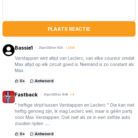
PLAATS REACTIE
Bassie1
20 juni 2026 om 19:25
+
2438
Verstappen wint altijd van Leclerc, van elke coureur omdat
Max altijd op elk circuit goed is. Niemand is zo constant als
Max.
0
+
Antwoord
Fastback
20 juni 2026 om 18:48
+
4
" heftige strijd tussen Verstappen en Leclerc " Die kan niet
heftig genoeg zijn, ik mag Leclerc wel, maar is géén partij
voor Max Verstappen. Ook niet als ze in een zelfde auto
zouden rijden ......
0
+
Antwoord