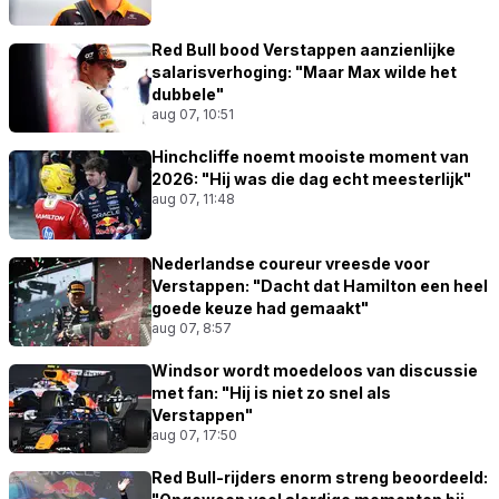
Red Bull bood Verstappen aanzienlijke
salarisverhoging: "Maar Max wilde het
dubbele"
aug 07, 10:51
Hinchcliffe noemt mooiste moment van
2026: "Hij was die dag echt meesterlijk"
aug 07, 11:48
Nederlandse coureur vreesde voor
Verstappen: "Dacht dat Hamilton een heel
goede keuze had gemaakt"
aug 07, 8:57
Windsor wordt moedeloos van discussie
met fan: "Hij is niet zo snel als
Verstappen"
aug 07, 17:50
Red Bull-rijders enorm streng beoordeeld: