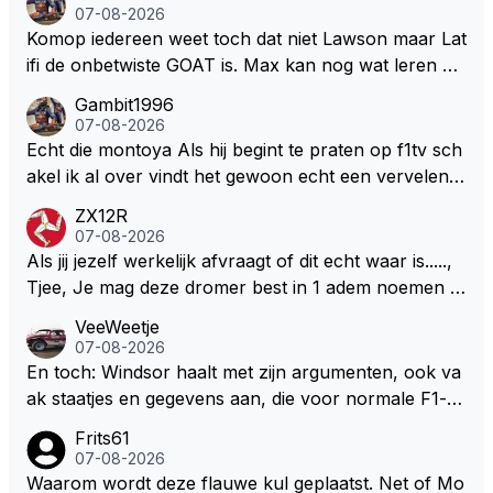
een bocht zegt helemaal niets, dus wat dat betreft h
07-08-2026
eeft hij sowieso gelijk 😂.
Komop iedereen weet toch dat niet Lawson maar Lat
ifi de onbetwiste GOAT is. Max kan nog wat leren va
n hem En iedereen maar zeggen Schumacher of Ha
Gambit1996
milton, hahahaha. Latifi pakt ze allemaal met de oge
07-08-2026
n dicht met als onbetwiste nummer 2 of GOATINES
Echt die montoya Als hij begint te praten op f1tv sch
S Lawson natuurlijk 😂😂😂😂😂
akel ik al over vindt het gewoon echt een vervelend
mannetje met zijn geblaas alsof hij het allemaal wel
ZX12R
weet 🤮🤮
07-08-2026
Als jij jezelf werkelijk afvraagt of dit echt waar is.....,
Tjee, Je mag deze dromer best in 1 adem noemen m
et bv een Hans Christian Andersen. Enorme drang n
VeeWeetje
aar voordragen uit eigen geest. Kan mij voorstellen d
07-08-2026
at je het leuk vindt sprookjes te luisteren maar heb jij
En toch: Windsor haalt met zijn argumenten, ook va
jezelf dan ook wel eens afgevraagd of de dappere b
ak staatjes en gegevens aan, die voor normale F1-fa
oswachter werkelijk Roodkapje uit de buik van de bo
ns niet te verkrijgen of te snappen zijn. Iets met "co
Frits61
ze wolff gesneden heeft?
okies made of your own dough" 🤣
07-08-2026
Waarom wordt deze flauwe kul geplaatst. Net of Mo