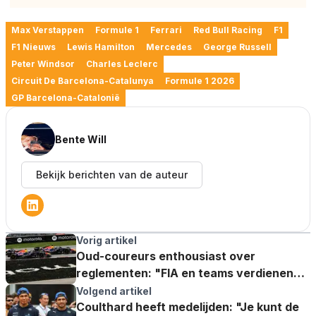
Max Verstappen
Formule 1
Ferrari
Red Bull Racing
F1
F1 Nieuws
Lewis Hamilton
Mercedes
George Russell
Peter Windsor
Charles Leclerc
Circuit De Barcelona-Catalunya
Formule 1 2026
GP Barcelona-Catalonië
Bente Will
Bekijk berichten van de auteur
Vorig artikel
Oud-coureurs enthousiast over
reglementen: "FIA en teams verdienen
echt veel lof"
Volgend artikel
Coulthard heeft medelijden: "Je kunt de