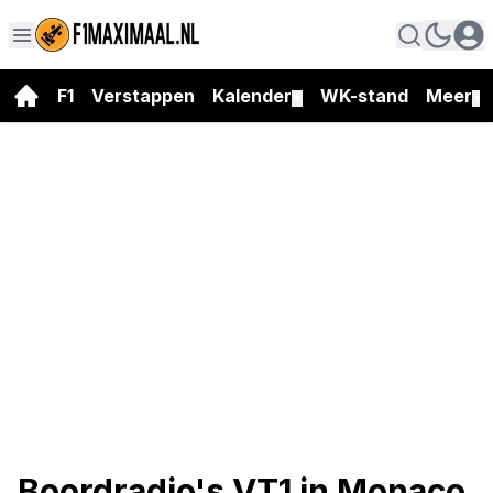
F1
Verstappen
Kalender
WK-stand
Meer
▼
▼
Boordradio's VT1 in Monaco