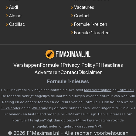
Audi
Vacatures
Alpine
Contact
Cadillac
Formule 1-reizen
Formule 1-kaarten
Verstappen
Formule 1
Privacy Policy
F1Headlines
Adverteren
Contact
Disclaimer
Formule 1-nieuws
Op F1Maximaal.nl vind je het laatste nieuws over
Max Verstappen
en
Formule 1
.
De redactie schrijft dagelijks de laatste nieuwtjes over de coureur van Red Bull
Racing en de andere teams en coureurs van de Formule 1. Ook houden we de
F1-kalender
en de
WK-stand
bij op onze subpagina's. Voor uitgebreid F1 nieuws
uit binnen- en buitenland moet je bij
F1Maximaal.nl
zijn. Heb je interesse om
Formule 1 te kijken? Kijk dan op onze
F1 live kijken-pagina
voor de
mogelijkheden of gebruik direct een
VPN
.
©
2026
F1Maximaal.nl
-
Alle rechten voorbehouden