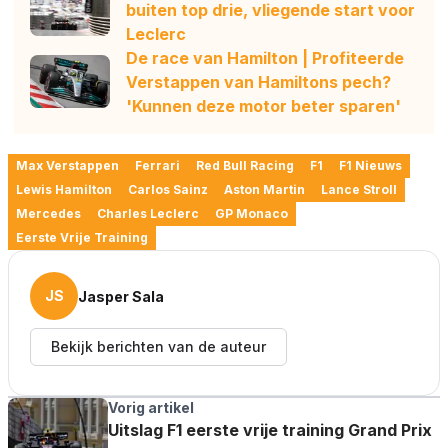
buiten top drie, vliegende start voor
Leclerc
De race van Hamilton | Profiteerde
Verstappen van Hamiltons pech?
'Kunnen deze motor beter sparen'
Max Verstappen
Ferrari
Red Bull Racing
F1
F1 Nieuws
Lewis Hamilton
Carlos Sainz
Aston Martin
Lance Stroll
Mercedes
Charles Leclerc
GP Monaco
Eerste Vrije Training
JS
Jasper Sala
Bekijk berichten van de auteur
Vorig artikel
Uitslag F1 eerste vrije training Grand Prix