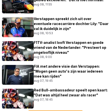
aug 08, 11:55
Verstappen spreekt zich uit over
eventuele racecarrière dochter Lily: "Daar
zal ik duidelijk in zijn"
aug 08, 10:53
F1TV-analist looft Verstappen en goede
vriend van de Nederlander: "Presteert op
ongelooflijk niveau"
aug 08, 9:00
FIA met andere visie dan Verstappen:
"Mogen geen auto's zijn waar iedereen
mee kan rijden"
aug 07, 19:45
Red Bull-ambassadeur speelt open kaart:
"Dat was altijd heel zwaar als racer"
aug 07, 18:45