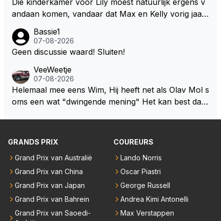
Die kinderkamer voor Lily moest natuurlijk ergens v
egaan. Deze batterij heeft het gewicht in de F1 autos
andaan komen, vandaar dat Max en Kelly vorig jaar
erg omhoog geschroefd. Daar zou je al een behoorli
een zeer exclusief appartement hebben gekocht in
jke gewichtsvermindering mee doen en ruimte creër
Bassie1
Monaco. Naar verluid hebben ze daar zo'n 75 miljo
07-08-2026
en om de autos kleiner en smaller te maken. Om we
en euro voor af mogen tikken. Wat daarbij me nog h
Geen discussie waard! Sluiten!
er echte raceauto's te zien zodat iedereen weer teru
et meeste verbaasd is dat de gehele Nederlandse ro
gkomt naar de F1 die inmiddels weggelopen zijn!
VeeWeetje
ddelpers en de RTL Boulevards van deze wereld dit
07-08-2026
uitermate belangrijke nieuws volledig hebben gemist.
Helemaal mee eens Wim, Hij heeft net als Olav Mol s
oms een wat "dwingende mening" Het kan best dat
de fan in kwestie probeerde een vergelijkbaar gevoe
l bij Windsor op te roepen. Maar in een tijd zonder r
aces zijn dit leuke berichtjes
GRANDS PRIX
COUREURS
Grand Prix van Australië
Lando Norris
Grand Prix van China
Oscar Piastri
Grand Prix van Japan
George Russell
Grand Prix van Bahrein
Andrea Kimi Antonelli
Grand Prix van Saoedi-
Max Verstappen