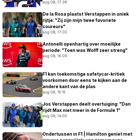
aug 08, 17:38
De la Rosa plaatst Verstappen in uniek
rijtje: "Zij zijn mijn twee favoriete
coureurs"
aug 08, 17:00
Antonelli openhartig over moeilijke
periode: "Toen was Wolff zeer streng"
aug 08, 16:09
F1 kan toekomstige safetycar-kritiek
voorkomen door eens te kijken aan de
andere kant van de plas
aug 08, 15:15
Jos Verstappen deelt overtuiging: "Dan
rijdt Max niet meer in de Formule 1"
aug 08, 14:00
Ondertussen in F1 | Hamilton geniet met