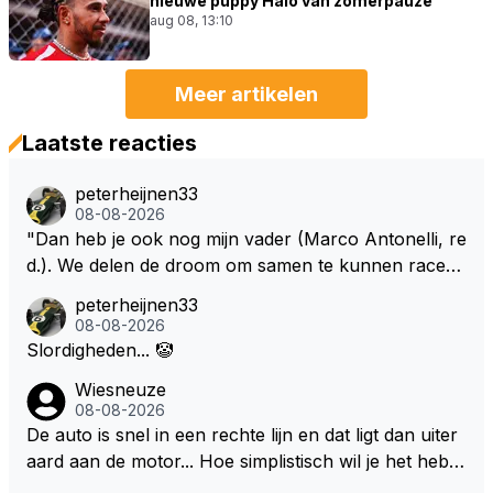
nieuwe puppy Halo van zomerpauze
aug 08, 13:10
Meer artikelen
Laatste reacties
peterheijnen33
08-08-2026
"Dan heb je ook nog mijn vader (Marco Antonelli, re
d.). We delen de droom om samen te kunnen racen i
n dezelfde auto. Dat zou echt geweldig zijn" How ab
peterheijnen33
out die droom met Kimi en Marco én Max én Jos? ;)
08-08-2026
Slordigheden... 🤡
Wiesneuze
08-08-2026
De auto is snel in een rechte lijn en dat ligt dan uiter
aard aan de motor... Hoe simplistisch wil je het hebb
en? Juist in de buurt van de topsnelheid is luchtwee