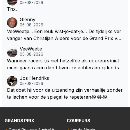
05-08-2026
Thx.
Glenny
05-08-2026
VeeWeetje... Een leuk wist-je-dat-je… De tijdelijke ver
vanger van Christijan Albers voor de Grand Prix van
Europa op de Nürburgring in 2007 was testrijder Ma
VeeWeetje
rkus Winkelhock. Vanaf de race daarna werd het st
05-08-2026
oeltje definitief overgenomen door Sakon Yamamot
Wanneer racers (is niet hetzelfde als coureurs)niet
o. Na 2 rondes gokte Markus Winkelhock goed (hij k
meer gaan racen dan blijven ze achteraan rijden (so
oos regenbanden) en reed zelfs 6 ronden aan kop.
ms met een tankslang), en worden ze chagrijnige F1
Jos Hendriks
Dat was ook de enige keer dat een Spyker ooit aan
analisten bij een vaag omroepbedrijf.
05-08-2026
kop reed. Toen de rest van het veld ook regenband
Dat doet hij voor de uitzending zijn verhaaltje zonder
en had, werd hij helaas aan alle kanten door iederee
te lachen voor de spiegel te repeteren😂😂😂
n achterhaald. Hij moest later opgeven vanwege een
technisch mankement. Het was ook de enige keer d
at Markus Winkelhock een officiële Formule 1 race r
GRANDS PRIX
COUREURS
eed; hij vertrok daarna...
Grand Prix van Australië
Lando Norris