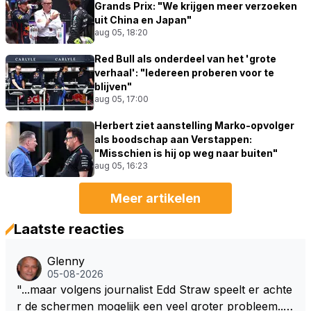
Grands Prix: "We krijgen meer verzoeken
uit China en Japan"
aug 05, 18:20
Red Bull als onderdeel van het 'grote
verhaal': "Iedereen proberen voor te
blijven"
aug 05, 17:00
Herbert ziet aanstelling Marko-opvolger
als boodschap aan Verstappen:
"Misschien is hij op weg naar buiten"
aug 05, 16:23
Meer artikelen
Laatste reacties
Glenny
05-08-2026
"...maar volgens journalist Edd Straw speelt er achte
r de schermen mogelijk een veel groter probleem..."