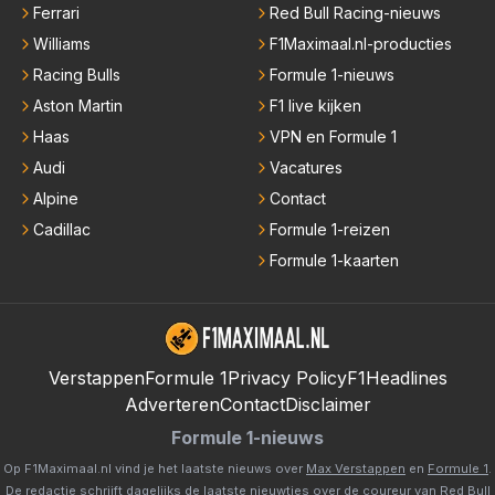
Ferrari
Red Bull Racing-nieuws
Williams
F1Maximaal.nl-producties
Racing Bulls
Formule 1-nieuws
Aston Martin
F1 live kijken
Haas
VPN en Formule 1
Audi
Vacatures
Alpine
Contact
Cadillac
Formule 1-reizen
Formule 1-kaarten
Verstappen
Formule 1
Privacy Policy
F1Headlines
Adverteren
Contact
Disclaimer
Formule 1-nieuws
Op F1Maximaal.nl vind je het laatste nieuws over
Max Verstappen
en
Formule 1
.
De redactie schrijft dagelijks de laatste nieuwtjes over de coureur van Red Bull