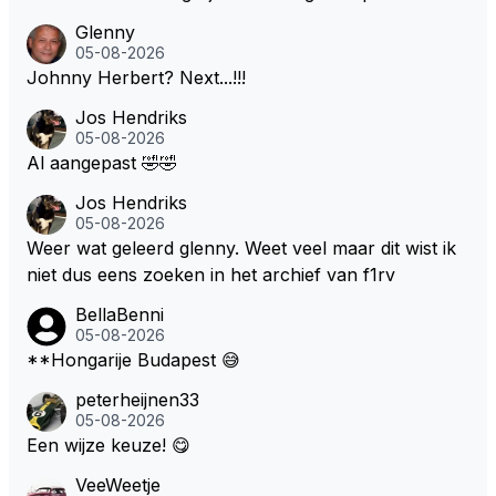
Ik weet het, ik zou er onderhand toch een beetje teg
Glenny
en moeten kunnen! Sh.t, helaas... Pfff.
05-08-2026
Johnny Herbert? Next...!!!
Jos Hendriks
05-08-2026
Al aangepast 🤣🤣
Jos Hendriks
05-08-2026
Weer wat geleerd glenny. Weet veel maar dit wist ik
niet dus eens zoeken in het archief van f1rv
BellaBenni
05-08-2026
**Hongarije Budapest 😅
peterheijnen33
05-08-2026
Een wijze keuze! 😋
VeeWeetje