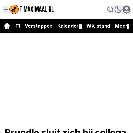
F1
Verstappen
Kalender
WK-stand
Meer
▼
▼
Brundle sluit zich bij collega