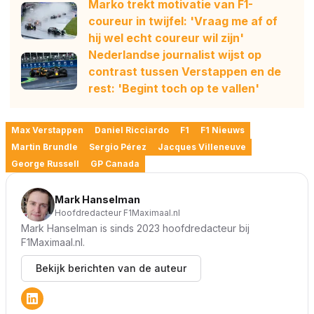
Marko trekt motivatie van F1-
coureur in twijfel: 'Vraag me af of
hij wel echt coureur wil zijn'
Nederlandse journalist wijst op
contrast tussen Verstappen en de
rest: 'Begint toch op te vallen'
Max Verstappen
Daniel Ricciardo
F1
F1 Nieuws
Martin Brundle
Sergio Pérez
Jacques Villeneuve
George Russell
GP Canada
Mark Hanselman
Hoofdredacteur F1Maximaal.nl
Mark Hanselman is sinds 2023 hoofdredacteur bij
F1Maximaal.nl.
Bekijk berichten van de auteur