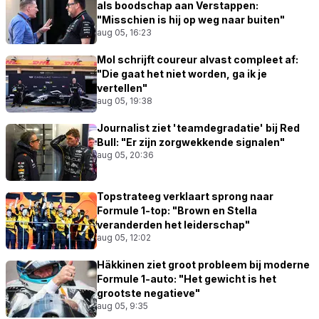
als boodschap aan Verstappen:
"Misschien is hij op weg naar buiten"
aug 05, 16:23
Mol schrijft coureur alvast compleet af:
"Die gaat het niet worden, ga ik je
vertellen"
aug 05, 19:38
Journalist ziet 'teamdegradatie' bij Red
Bull: "Er zijn zorgwekkende signalen"
aug 05, 20:36
Topstrateeg verklaart sprong naar
Formule 1-top: "Brown en Stella
veranderden het leiderschap"
aug 05, 12:02
Häkkinen ziet groot probleem bij moderne
Formule 1-auto: "Het gewicht is het
grootste negatieve"
aug 05, 9:35