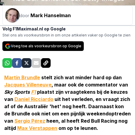
Mark Hanselman
door
Volg F1Maximaal.nl op Google
Stel ons als voorkeursbron in om onze artikelen vaker op Google te zien
Voeg toe als voorkeursbron op Google
Martin Brundle
stelt zich wat minder hard op dan
Jacques Villeneuve
, maar ook de commentator van
Sky Sports
F1
plaatst zijn vraagtekens bij de keuzes
van
Daniel Ricciardo
uit het verleden, en vraagt zich
af of de Australiër 'het' nog heeft. Daarnaast kon
de Brundle ook niet om een pijnlijk weekendoptreden
van
Sergio Pérez
heen, al heeft Red Bull Racing nog
altijd
Max Verstappen
om op te leunen.