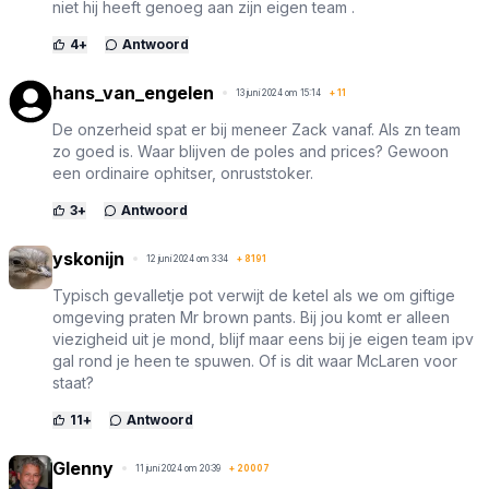
niet hij heeft genoeg aan zijn eigen team .
4
+
Antwoord
hans_van_engelen
13 juni 2024 om 15:14
+
11
De onzerheid spat er bij meneer Zack vanaf. Als zn team
zo goed is. Waar blijven de poles and prices? Gewoon
een ordinaire ophitser, onruststoker.
3
+
Antwoord
yskonijn
12 juni 2024 om 3:34
+
8191
Typisch gevalletje pot verwijt de ketel als we om giftige
omgeving praten Mr brown pants. Bij jou komt er alleen
viezigheid uit je mond, blijf maar eens bij je eigen team ipv
gal rond je heen te spuwen. Of is dit waar McLaren voor
staat?
11
+
Antwoord
Glenny
11 juni 2024 om 20:39
+
20007