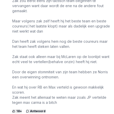
Zak zou eerst eens zijn tactisch team beginnen te
vervangen want daar wordt de ene na de andere fout
gemaakt.
Maar volgens zak zelf heeft hij het beste team en beste
coureurs( het laatste klopt) maar als dadelijk een upgrade
niet werkt wat dan
Dan heeft zak volgens hem nog de beste coureurs maar
het team heeft steken laten vallen.
Zak staat ook alleen maar bij McLaren op de loonlijst want
echt veel te vertellen(behalve onzin) heeft hij niet.
Door de eigen stommiteit van zijn team hebben ze Norris
een overwinning ontnomen.
En wat hij over RB en Max verteld is gewoon makkelijk
scoren.
Zak meent het allemaal te weten maar zoals JP vertelde
tegen max carma is a bitch
18
+
Antwoord