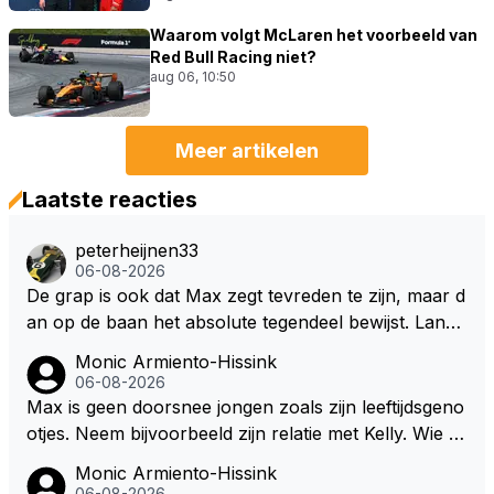
Waarom volgt McLaren het voorbeeld van
Red Bull Racing niet?
aug 06, 10:50
Meer artikelen
Laatste reacties
peterheijnen33
06-08-2026
De grap is ook dat Max zegt tevreden te zijn, maar d
an op de baan het absolute tegendeel bewijst. Lando
zegt daarentegen juist meer te willen, maar laat het
Monic Armiento-Hissink
dan eigenlijk niet echt zien. ;)
06-08-2026
Max is geen doorsnee jongen zoals zijn leeftijdsgeno
otjes. Neem bijvoorbeeld zijn relatie met Kelly. Wie g
aat er een relatie aan met een vrouw die toch wat ja
Monic Armiento-Hissink
artjes ouder is en al een kleine heeft van een voorm
06-08-2026