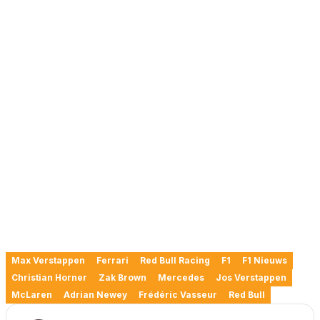
Max Verstappen
Ferrari
Red Bull Racing
F1
F1 Nieuws
Christian Horner
Zak Brown
Mercedes
Jos Verstappen
McLaren
Adrian Newey
Frédéric Vasseur
Red Bull