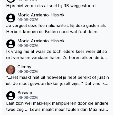
alig RB-lid op de leeftijd van 23 jaar? Hij doet dingen
Hij is niet voor niks al snel bij RB weggestuurd.
die leeftijdsgenootjes niet doen en blijft toch heel gew
Monic Armiento-Hissink
oon. Ieder jaar is er in Hongarije een uitje voor zijn t
06-08-2026
eam. Op 28-jarige leeftijd is hij al eigenaar van een su
Je vergeet dezelfde nationaliteit. Bij deze gasten als
ccesvol raceteam. Hij is niet alleen speciaal in de aut
Herbert kunnen de Britten nooit wat fout doen.
o maar ook daarbuiten.
Monic Armiento-Hissink
06-08-2026
Ik vraag me af waar ze toch iedere keer weer dit so
ort verhalen vandaan halen. Ze horen alleen de boa
rdradio's en interviews van Max, die uitgezonden en
Glenny
gedaan worden als ie nog vol adrenaline zit, maar ni
06-08-2026
emand weet wat er zich afspeelt achter gesloten de
"...Het maakt niet uit hoeveel je hebt bereikt of juist n
uren. Bovendien werken er 2000 man bij RB en niet
iet. Je moet gewoon lekker jezelf zijn..." Dat vind ik z
iedereen is vertrokken. Dat er nu een paar jaar acht
o bijzonder aan Max Verstappen; het gaat hem om k
Bosaap
er elkaar mensen een andere uitdagingen zoeken of
waliteit en niet om kwantiteit in het (zijn) leven. Voor
06-08-2026
niet meer in de F1 willen werken is niet zo gek als de
zo'n mindset in een wereld waarin het nota bene he
Laat zich wel makkelijk manipuleren door die andere
meesten van hen al sinds dat RB hun intrede deed a
el vaak juist WEL om kwantiteit draait, en dat op z
twee zeg … Lewis maakt meer fouten dan Max maar
anwezig waren. De mensen die nu een aantal van di
o'n jonge leeftijd, kan ik alleen maar bewondering he