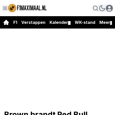
F1
Verstappen
Kalender
WK-stand
Meer
▼
▼
Brown brandt Red Bull