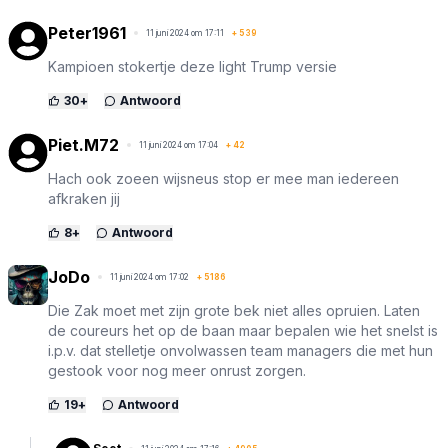
Peter1961
11 juni 2024 om 17:11
+
539
Kampioen stokertje deze light Trump versie
30
+
Antwoord
Piet.M72
11 juni 2024 om 17:04
+
42
Hach ook zoeen wijsneus stop er mee man iedereen
afkraken jij
8
+
Antwoord
JoDo
11 juni 2024 om 17:02
+
5186
Die Zak moet met zijn grote bek niet alles opruien. Laten
de coureurs het op de baan maar bepalen wie het snelst is
i.p.v. dat stelletje onvolwassen team managers die met hun
gestook voor nog meer onrust zorgen.
19
+
Antwoord