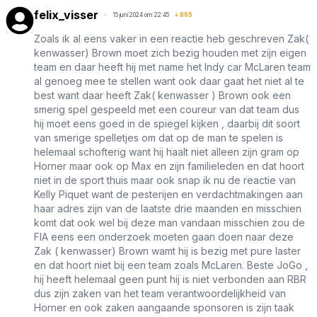
felix_visser
15 juni 2024 om 22:45
+
865
Zoals ik al eens vaker in een reactie heb geschreven Zak(
kenwasser) Brown moet zich bezig houden met zijn eigen
team en daar heeft hij met name het Indy car McLaren team
al genoeg mee te stellen want ook daar gaat het niet al te
best want daar heeft Zak( kenwasser ) Brown ook een
smerig spel gespeeld met een coureur van dat team dus
hij moet eens goed in de spiegel kijken , daarbij dit soort
van smerige spelletjes om dat op de man te spelen is
helemaal schofterig want hij haalt niet alleen zijn gram op
Horner maar ook op Max en zijn familieleden en dat hoort
niet in de sport thuis maar ook snap ik nu de reactie van
Kelly Piquet want de pesterijen en verdachtmakingen aan
haar adres zijn van de laatste drie maanden en misschien
komt dat ook wel bij deze man vandaan misschien zou de
FIA eens een onderzoek moeten gaan doen naar deze
Zak ( kenwasser) Brown wamt hij is bezig met pure laster
en dat hoort niet bij een team zoals McLaren. Beste JoGo ,
hij heeft helemaal geen punt hij is niet verbonden aan RBR
dus zijn zaken van het team verantwoordelijkheid van
Horner en ook zaken aangaande sponsoren is zijn taak