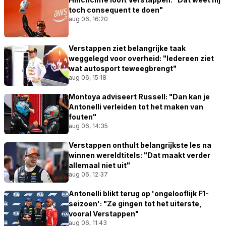
toch consequent te doen"
aug 06, 16:20
Verstappen ziet belangrijke taak
weggelegd voor overheid: "Iedereen ziet
wat autosport teweegbrengt"
aug 06, 15:18
Montoya adviseert Russell: "Dan kan je
Antonelli verleiden tot het maken van
fouten"
aug 06, 14:35
Verstappen onthult belangrijkste les na
winnen wereldtitels: "Dat maakt verder
allemaal niet uit"
aug 06, 12:37
Antonelli blikt terug op 'ongelooflijk F1-
seizoen': "Ze gingen tot het uiterste,
vooral Verstappen"
aug 06, 11:43