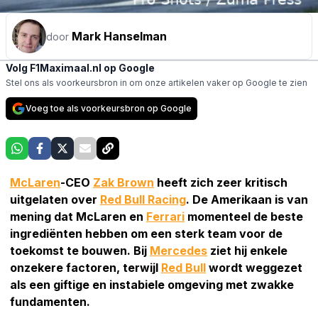
Mark Hanselman
door
Volg F1Maximaal.nl op Google
Stel ons als voorkeursbron in om onze artikelen vaker op Google te zien
Voeg toe als voorkeursbron op Google
McLaren
-CEO
Zak Brown
heeft zich zeer kritisch
uitgelaten over
Red Bull Racing
. De Amerikaan is van
mening dat McLaren en
Ferrari
momenteel de beste
ingrediënten hebben om een sterk team voor de
toekomst te bouwen. Bij
Mercedes
ziet hij enkele
onzekere factoren, terwijl
Red Bull
wordt weggezet
als een giftige en instabiele omgeving met zwakke
fundamenten.