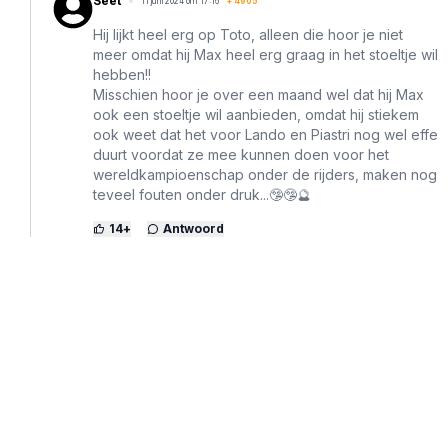
Seet
11 juni 2024 om 17:16
+
4905
Hij lijkt heel erg op Toto, alleen die hoor je niet
meer omdat hij Max heel erg graag in het stoeltje wil
hebben!!
Misschien hoor je over een maand wel dat hij Max
ook een stoeltje wil aanbieden, omdat hij stiekem
ook weet dat het voor Lando en Piastri nog wel effe
duurt voordat ze mee kunnen doen voor het
wereldkampioenschap onder de rijders, maken nog
teveel fouten onder druk...🤥🤥🔮
14
+
Antwoord