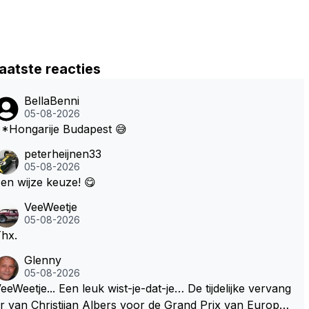
aatste reacties
BellaBenni
05-08-2026
*Hongarije Budapest 😅
peterheijnen33
05-08-2026
en wijze keuze! 😋
VeeWeetje
05-08-2026
hx.
Glenny
05-08-2026
etje... Een leuk wist-je-dat-je… De tijdelijke vervang
r van Christijan Albers voor de Grand Prix van Europa