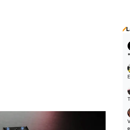
L
*
E
T
VeeWe
e