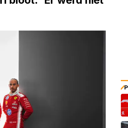
i bloot: 'Er werd niet
P