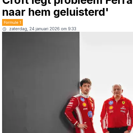
Croft legt probleem Ferrar
naar hem geluisterd'
Formule 1
zaterdag, 24 januari 2026 om 9:33