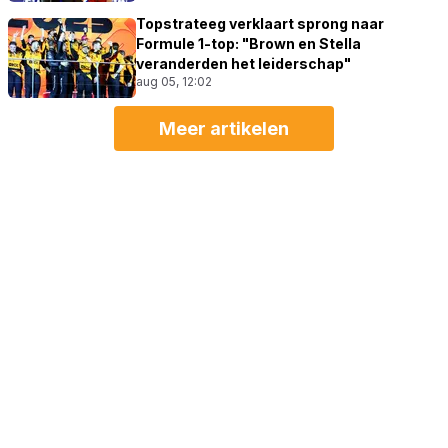
Topstrateeg verklaart sprong naar
Formule 1-top: "Brown en Stella
veranderden het leiderschap"
aug 05, 12:02
Meer artikelen