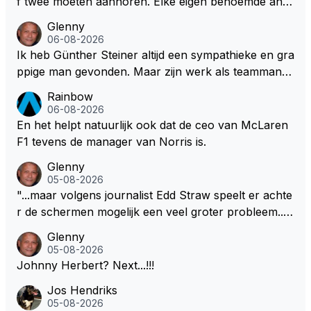
f twee moeten aanhoren. Elke eigen benoemde anali
twikkelingshulpgeld beuren.
st of presentator denkt er het zijne van te weten en
Glenny
aan het einde van het liedje zitten ze er allemaal naa
06-08-2026
st Dus glenny sterkte met deze bullshit lezen
Ik heb Günther Steiner altijd een sympathieke en gra
ppige man gevonden. Maar zijn werk als teammanag
er bij het Amerikaanse Haas F1 heeft volgens mij no
Rainbow
oit veel indruk gemaakt. Voor mij persoonlijk lijkt hij d
06-08-2026
ezelfde weg te bewandelen als analist. En dat is niet
En het helpt natuurlijk ook dat de ceo van McLaren
vanwege zijn persoonlijke Top-3. Hij blijft sympathie
F1 tevens de manager van Norris is.
k, maar zijn werk als specialistisch commentator en
Glenny
presentator bij RTL Duitsland, een televisiezender di
05-08-2026
e de Formule 1 uitzendt in Duitsland..., mwah!
"...maar volgens journalist Edd Straw speelt er achte
r de schermen mogelijk een veel groter probleem..."
Ik weet het, ik zou er onderhand toch een beetje teg
Glenny
en moeten kunnen! Sh.t, helaas... Pfff.
05-08-2026
Johnny Herbert? Next...!!!
Jos Hendriks
05-08-2026