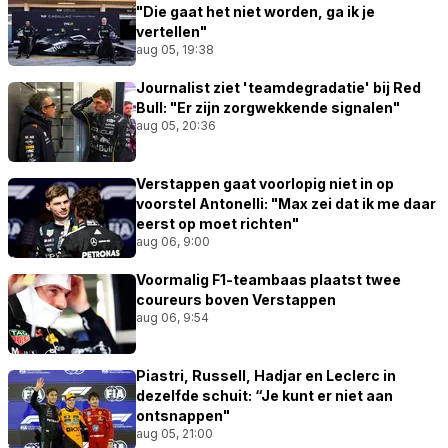
"Die gaat het niet worden, ga ik je
vertellen"
aug 05, 19:38
Journalist ziet 'teamdegradatie' bij Red
Bull: "Er zijn zorgwekkende signalen"
aug 05, 20:36
Verstappen gaat voorlopig niet in op
voorstel Antonelli: "Max zei dat ik me daar
eerst op moet richten"
aug 06, 9:00
Voormalig F1-teambaas plaatst twee
coureurs boven Verstappen
aug 06, 9:54
Piastri, Russell, Hadjar en Leclerc in
dezelfde schuit: “Je kunt er niet aan
ontsnappen"
aug 05, 21:00