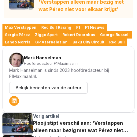
'Verstappen alleen maar bezig met
wat Pérez niet voor elkaar krijgt'
Max Verstappen
Red Bull Racing
F1
F1 Nieuws
Sergio Pérez
Ziggo Sport
Robert Doornbos
George Russell
Lando Norris
GP Azerbeidzjan
Baku City Circuit
Red Bull
Mark Hanselman
Hoofdredacteur F1Maximaal.nl
Mark Hanselman is sinds 2023 hoofdredacteur bij
F1Maximaal.nl.
Bekijk berichten van de auteur
Vorig artikel
Plooij stipt verschil aan: 'Verstappen
alleen maar bezig met wat Pérez niet