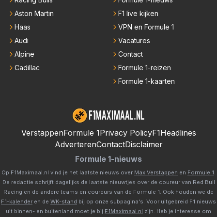
Aston Martin
F1 live kijken
Haas
VPN en Formule 1
Audi
Vacatures
Alpine
Contact
Cadillac
Formule 1-reizen
Formule 1-kaarten
Verstappen
Formule 1
Privacy Policy
F1Headlines
Adverteren
Contact
Disclaimer
Formule 1-nieuws
Op F1Maximaal.nl vind je het laatste nieuws over
Max Verstappen
en
Formule 1
.
De redactie schrijft dagelijks de laatste nieuwtjes over de coureur van Red Bull
Racing en de andere teams en coureurs van de Formule 1. Ook houden we de
F1-kalender
en de
WK-stand
bij op onze subpagina's. Voor uitgebreid F1 nieuws
uit binnen- en buitenland moet je bij
F1Maximaal.nl
zijn. Heb je interesse om