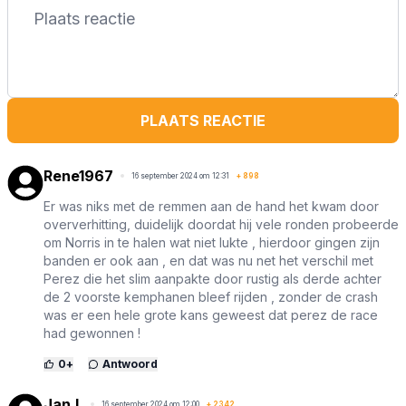
PLAATS REACTIE
Rene1967
16 september 2024 om 12:31
+
898
Er was niks met de remmen aan de hand het kwam door
oververhitting, duidelijk doordat hij vele ronden probeerde
om Norris in te halen wat niet lukte , hierdoor gingen zijn
banden er ook aan , en dat was nu net het verschil met
Perez die het slim aanpakte door rustig als derde achter
de 2 voorste kemphanen bleef rijden , zonder de crash
was er een hele grote kans geweest dat perez de race
had gewonnen !
0
+
Antwoord
Jan.L
16 september 2024 om 12:00
+
2342