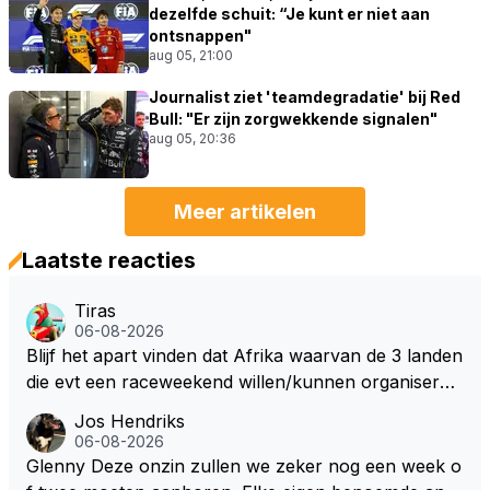
dezelfde schuit: “Je kunt er niet aan
ontsnappen"
aug 05, 21:00
Journalist ziet 'teamdegradatie' bij Red
Bull: "Er zijn zorgwekkende signalen"
aug 05, 20:36
Meer artikelen
Laatste reacties
Tiras
06-08-2026
Blijf het apart vinden dat Afrika waarvan de 3 landen
die evt een raceweekend willen/kunnen organiseren
heel veel honderden miljoenen gaan spenderen aan
Jos Hendriks
het opknappen van circuits en geld voor de FOM o
06-08-2026
m maar die F1 licentie binnen te halen. Dit terwijl dez
Glenny Deze onzin zullen we zeker nog een week o
e Afrikaanse landen allemaal nog steeds flink wat on