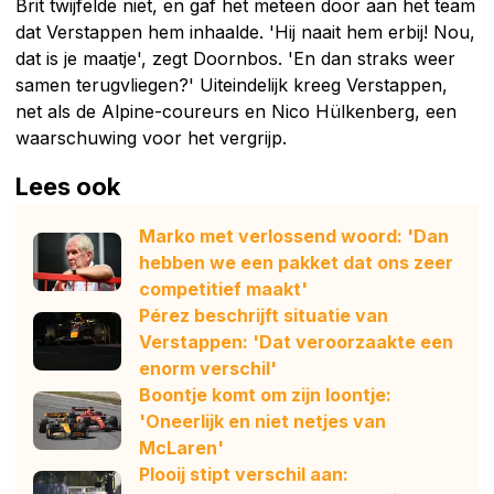
Brit twijfelde niet, en gaf het meteen door aan het team
dat Verstappen hem inhaalde. 'Hij naait hem erbij! Nou,
dat is je maatje', zegt Doornbos. 'En dan straks weer
samen terugvliegen?' Uiteindelijk kreeg Verstappen,
net als de Alpine-coureurs en Nico Hülkenberg, een
waarschuwing voor het vergrijp.
Lees ook
Marko met verlossend woord: 'Dan
hebben we een pakket dat ons zeer
competitief maakt'
Pérez beschrijft situatie van
Verstappen: 'Dat veroorzaakte een
enorm verschil'
Boontje komt om zijn loontje:
'Oneerlijk en niet netjes van
McLaren'
Plooij stipt verschil aan: