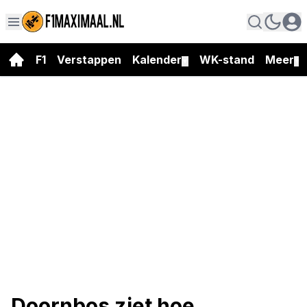
F1
Verstappen
Kalender
WK-stand
Meer
▼
▼
Doornbos ziet hoe