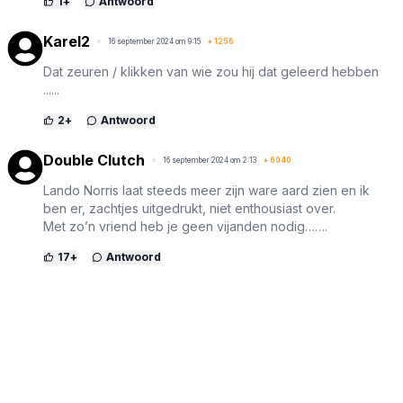
1
+
Antwoord
Karel2
16 september 2024 om 9:15
+
1256
Dat zeuren / klikken van wie zou hij dat geleerd hebben
......
2
+
Antwoord
Double Clutch
16 september 2024 om 2:13
+
6040
Lando Norris laat steeds meer zijn ware aard zien en ik
ben er, zachtjes uitgedrukt, niet enthousiast over.
Met zo’n vriend heb je geen vijanden nodig…….
17
+
Antwoord