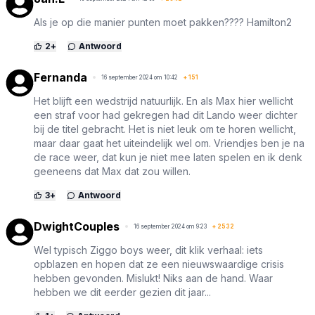
Als je op die manier punten moet pakken???? Hamilton2
2
+
Antwoord
Fernanda
16 september 2024 om 10:42
+
151
Het blijft een wedstrijd natuurlijk. En als Max hier wellicht
een straf voor had gekregen had dit Lando weer dichter
bij de titel gebracht. Het is niet leuk om te horen wellicht,
maar daar gaat het uiteindelijk wel om. Vriendjes ben je na
de race weer, dat kun je niet mee laten spelen en ik denk
geeneens dat Max dat zou willen.
3
+
Antwoord
DwightCouples
16 september 2024 om 9:23
+
2532
Wel typisch Ziggo boys weer, dit klik verhaal: iets
opblazen en hopen dat ze een nieuwswaardige crisis
hebben gevonden. Mislukt! Niks aan de hand. Waar
hebben we dit eerder gezien dit jaar...