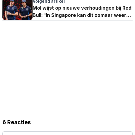
voor elkaar krijgt'
Volgend artikel
Mol wijst op nieuwe verhoudingen bij Red
Bull: 'In Singapore kan dit zomaar weer
gebeuren'
6 Reacties