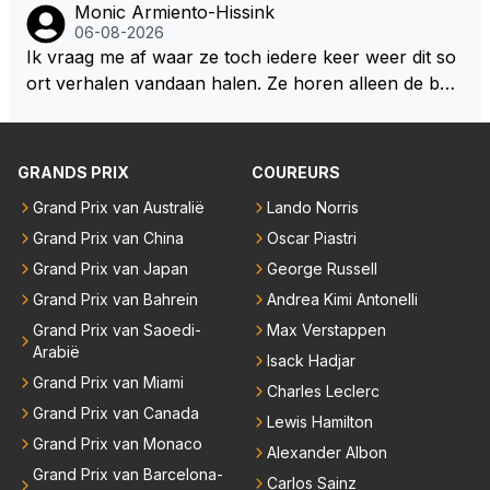
Monic Armiento-Hissink
06-08-2026
Ik vraag me af waar ze toch iedere keer weer dit so
ort verhalen vandaan halen. Ze horen alleen de boa
rdradio's en interviews van Max, die uitgezonden en
gedaan worden als ie nog vol adrenaline zit, maar ni
emand weet wat er zich afspeelt achter gesloten de
GRANDS PRIX
COUREURS
uren. Bovendien werken er 2000 man bij RB en niet
Grand Prix van Australië
Lando Norris
iedereen is vertrokken. Dat er nu een paar jaar acht
Grand Prix van China
Oscar Piastri
er elkaar mensen een andere uitdagingen zoeken of
niet meer in de F1 willen werken is niet zo gek als de
Grand Prix van Japan
George Russell
meesten van hen al sinds dat RB hun intrede deed a
Grand Prix van Bahrein
Andrea Kimi Antonelli
anwezig waren. De mensen die nu een aantal van di
Grand Prix van Saoedi-
Max Verstappen
e lege plaatsen op gaan vullen hebben ook al jaren
Arabië
Isack Hadjar
binnen RB gewerkt en zijn voor Max geen vreemde
Grand Prix van Miami
Charles Leclerc
n meer. Ook andere teams verliezen mensen. Er wo
Grand Prix van Canada
Lewis Hamilton
rdt teveel drama van gemaakt.
Grand Prix van Monaco
Alexander Albon
Grand Prix van Barcelona-
Carlos Sainz