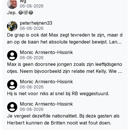
wg
s. Je kunt de Staat het best vergelijken met de sherif
06-08-2026
f van Nottinghem (Robin Hood) welk achter de bom
Jep. 😂🤣😂
en verscholen de argeloze burger opwacht om he
peterheijnen33
m/haar van zijn laatste zuurverdiende stuiver te ber
06-08-2026
oven. De Staat heeft nooit ooit maar een stuiver in Z
De grap is ook dat Max zegt tevreden te zijn, maar d
andvoort willen investeren en dat zal ook nooit gebe
an op de baan het absolute tegendeel bewijst. Lando
uren. Afdragen van BTW gelden en vergunningen bi
zegt daarentegen juist meer te willen, maar laat het
Monic Armiento-Hissink
j dergelijke sportievefestiviteiten MOET je dan weer
dan eigenlijk niet echt zien. ;)
06-08-2026
wel afstaan, de parasiet.
Max is geen doorsnee jongen zoals zijn leeftijdsgeno
otjes. Neem bijvoorbeeld zijn relatie met Kelly. Wie g
aat er een relatie aan met een vrouw die toch wat ja
Monic Armiento-Hissink
artjes ouder is en al een kleine heeft van een voorm
06-08-2026
alig RB-lid op de leeftijd van 23 jaar? Hij doet dingen
Hij is niet voor niks al snel bij RB weggestuurd.
die leeftijdsgenootjes niet doen en blijft toch heel gew
Monic Armiento-Hissink
oon. Ieder jaar is er in Hongarije een uitje voor zijn t
06-08-2026
eam. Op 28-jarige leeftijd is hij al eigenaar van een su
Je vergeet dezelfde nationaliteit. Bij deze gasten als
ccesvol raceteam. Hij is niet alleen speciaal in de aut
Herbert kunnen de Britten nooit wat fout doen.
o maar ook daarbuiten.