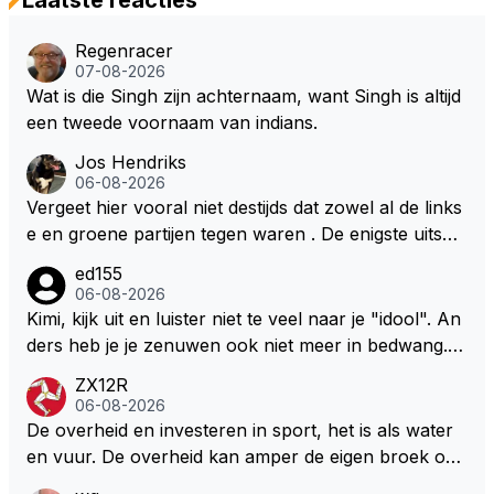
Regenracer
07-08-2026
Wat is die Singh zijn achternaam, want Singh is altijd
een tweede voornaam van indians.
Jos Hendriks
06-08-2026
Vergeet hier vooral niet destijds dat zowel al de links
e en groene partijen tegen waren . De enigste uitspr
aak van een groenlinkse daarnaast bouw er een dak
ed155
over dan kunnen ze hun eigen uitlaat gassen inade
06-08-2026
men maar niet wetende was dat de F1 motor schone
Kimi, kijk uit en luister niet te veel naar je "idool". An
r is dan een normale auto. Dus denk echt niet dat de
ders heb je je zenuwen ook niet meer in bedwang. Zi
ze groene/wollen regering hier de F1 talenten of kar
e Bezechi, Di Antonio.. misschien anders tegen Max/
ZX12R
ters zullen steunen laat staan om een euro in het cir
Marquez/Jos ? Veel gezelliger
06-08-2026
cuit Zandvoort te steken
De overheid en investeren in sport, het is als water
en vuur. De overheid kan amper de eigen broek oph
ouden. De Staat steelt liever, liefst van eigen burger