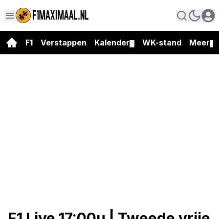
F1
Verstappen
Kalender
WK-stand
Meer
▼
▼
F1 Live 17:00u | Tweede vrije