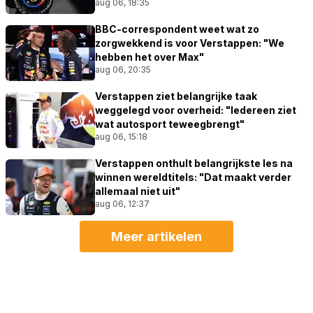
aug 06, 18:35
BBC-correspondent weet wat zo
zorgwekkend is voor Verstappen: "We
hebben het over Max"
aug 06, 20:35
Verstappen ziet belangrijke taak
weggelegd voor overheid: "Iedereen ziet
wat autosport teweegbrengt"
aug 06, 15:18
Verstappen onthult belangrijkste les na
winnen wereldtitels: "Dat maakt verder
allemaal niet uit"
aug 06, 12:37
Meer artikelen