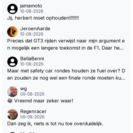
jamamoto
10-08-2026
Jij, herbert moet ophouden!!!!!!!!
JeroenAarde
10-08-2026
Precies dat GT3 rijden verwijst naar mijn argument e
n mogelijk een langere toekomst in de F1. Daar heeft
men ook gekeken dat GT3 op de Nordschleife een v
BellaBenni
erademing was. Dit zou in de F1 bij elke race moeten
10-08-2026
zijn. Stel de auto's worden zoals ik omschreef en M
Maar met safety car rondes houden ze fuel over? D
ax kan helemaal los gaan met zijn talenten, dan zie i
an zouden ze nog wel een finale ronde moeten kun
k hem nog langer in de F1. Zoniet dan aufwiederseh
nen rijden, toch?
wg
en na het volgende kontrakt.
09-08-2026
😂 Vreemd maar zeker waar!
Regenracer
09-08-2026
Dan zeg ik, niets is tot nu toe overduidelijk.