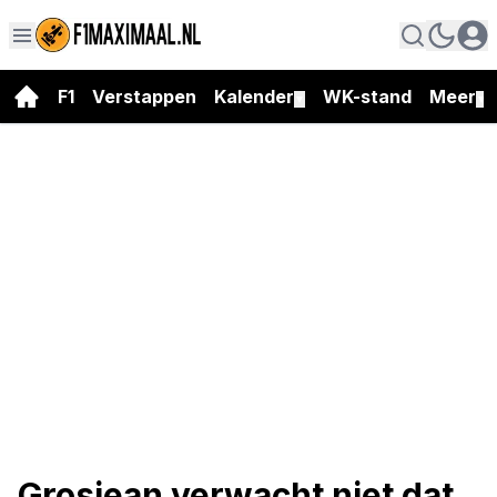
F1
Verstappen
Kalender
WK-stand
Meer
▼
▼
Grosjean verwacht niet dat