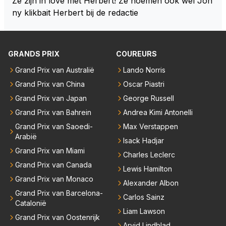
Ze zijn in love met Herbert! Ze noemen ook wel Joh
r van RB. Dat zijn zijn eigen uitspraken in een van de
ny klikbait Herbert bij de redactie
talking bull podcast. Daarvoor moet het team weer d
e goede richting in gestuurd worden. Als hij perse uit
was op zoveel mogelijk titels dan was hij al veel eerd
GRANDS PRIX
COUREURS
er bij RB vertrokken.
Grand Prix van Australië
Lando Norris
Grand Prix van China
Oscar Piastri
Grand Prix van Japan
George Russell
Grand Prix van Bahrein
Andrea Kimi Antonelli
Grand Prix van Saoedi-
Max Verstappen
Arabië
Isack Hadjar
Grand Prix van Miami
Charles Leclerc
Grand Prix van Canada
Lewis Hamilton
Grand Prix van Monaco
Alexander Albon
Grand Prix van Barcelona-
Carlos Sainz
Catalonië
Liam Lawson
Grand Prix van Oostenrijk
Arvid Lindblad