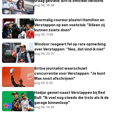
vraag gesteld: Brit is officieel verloofd
aug 09, 18:38
Voormalig coureur plaatst Hamilton en
Verstappen op een voetstuk: "Alleen zij
kunnen zoiets doen"
aug 09, 11:58
Windsor reageert fel op rare opmerking
over Verstappen: “Nee, dat vind ik niet”
aug 09, 20:37
Britse journalist waarschuwt
concurrentie voor Verstappen: "Je kunt
Max nooit afschrijven"
aug 09, 9:35
Hadjar geniet naast Verstappen bij Red
Bull: "Ik voel nog steeds die trots als ik de
garage binnenloop"
aug 09, 14:39