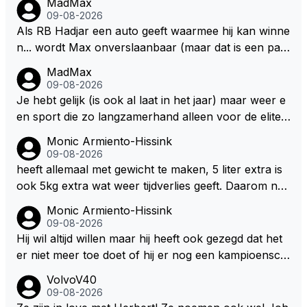
MadMax
09-08-2026
Als RB Hadjar een auto geeft waarmee hij kan winne
n... wordt Max onverslaanbaar (maar dat is een par
adox)
MadMax
09-08-2026
Je hebt gelijk (is ook al laat in het jaar) maar weer e
en sport die zo langzamerhand alleen voor de elite t
e breikbaar is.
Monic Armiento-Hissink
09-08-2026
heeft allemaal met gewicht te maken, 5 liter extra is
ook 5kg extra wat weer tijdverlies geeft. Daarom ne
men veel coureurs ook niet altijd drinken mee in de
Monic Armiento-Hissink
auto, het is extra gewicht plus na 15 minuten is het h
09-08-2026
ete thee geworden.
Hij wil altijd willen maar hij heeft ook gezegd dat het
er niet meer toe doet of hij er nog een kampioensch
ap aan toevoegt. Of hij nu 4, 5 of 8 titels heeft, kamp
VolvoV40
ioen is hij al, dat zal zijn leven niet veranderen. Hij wi
09-08-2026
l in de eerste plaats races winnen met de eigen moto