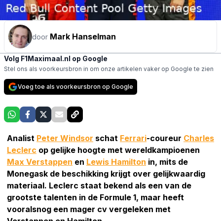
Mark Hanselman
door
Volg F1Maximaal.nl op Google
Stel ons als voorkeursbron in om onze artikelen vaker op Google te zien
Voeg toe als voorkeursbron op Google
Analist
Peter Windsor
schat
Ferrari
-coureur
Charles
Leclerc
op gelijke hoogte met wereldkampioenen
Max Verstappen
en
Lewis Hamilton
in, mits de
Monegask de beschikking krijgt over gelijkwaardig
materiaal. Leclerc staat bekend als een van de
grootste talenten in de Formule 1, maar heeft
vooralsnog een mager cv vergeleken met