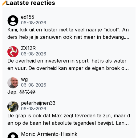
Laatste reacties
ed155
06-08-2026
Kimi, kijk uit en luister niet te veel naar je "idool". An
ders heb je je zenuwen ook niet meer in bedwang. Zi
e Bezechi, Di Antonio.. misschien anders tegen Max/
ZX12R
Marquez/Jos ? Veel gezelliger
06-08-2026
De overheid en investeren in sport, het is als water
en vuur. De overheid kan amper de eigen broek oph
ouden. De Staat steelt liever, liefst van eigen burger
wg
s. Je kunt de Staat het best vergelijken met de sherif
06-08-2026
f van Nottinghem (Robin Hood) welk achter de bom
Jep. 😂🤣😂
en verscholen de argeloze burger opwacht om he
peterheijnen33
m/haar van zijn laatste zuurverdiende stuiver te ber
06-08-2026
oven. De Staat heeft nooit ooit maar een stuiver in Z
De grap is ook dat Max zegt tevreden te zijn, maar d
andvoort willen investeren en dat zal ook nooit gebe
an op de baan het absolute tegendeel bewijst. Lando
uren. Afdragen van BTW gelden en vergunningen bi
zegt daarentegen juist meer te willen, maar laat het
Monic Armiento-Hissink
j dergelijke sportievefestiviteiten MOET je dan weer
dan eigenlijk niet echt zien. ;)