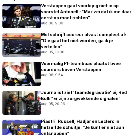
Verstappen gaat voorlopig niet in op
voorstel Antonelli: "Max zei dat ik me daar
eerst op moet richten"
aug 06, 9:00
Mol schrijft coureur alvast compleet af:
"Die gaat het niet worden, ga ik je
vertellen"
aug 05, 19:38
Voormalig F1-teambaas plaatst twee
coureurs boven Verstappen
aug 06, 9:54
Journalist ziet 'teamdegradatie' bij Red
Bull: "Er zijn zorgwekkende signalen"
aug 05, 20:36
Piastri, Russell, Hadjar en Leclerc in
hetzelfde schuitje: “Je kunt er niet aan
ontsnappen"