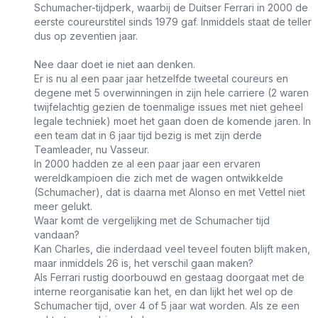
Schumacher-tijdperk, waarbij de Duitser Ferrari in 2000 de
eerste coureurstitel sinds 1979 gaf. Inmiddels staat de teller
dus op zeventien jaar.
Nee daar doet ie niet aan denken.
Er is nu al een paar jaar hetzelfde tweetal coureurs en
degene met 5 overwinningen in zijn hele carriere (2 waren
twijfelachtig gezien de toenmalige issues met niet geheel
legale techniek) moet het gaan doen de komende jaren. In
een team dat in 6 jaar tijd bezig is met zijn derde
Teamleader, nu Vasseur.
In 2000 hadden ze al een paar jaar een ervaren
wereldkampioen die zich met de wagen ontwikkelde
(Schumacher), dat is daarna met Alonso en met Vettel niet
meer gelukt.
Waar komt de vergelijking met de Schumacher tijd
vandaan?
Kan Charles, die inderdaad veel teveel fouten blijft maken,
maar inmiddels 26 is, het verschil gaan maken?
Als Ferrari rustig doorbouwd en gestaag doorgaat met de
interne reorganisatie kan het, en dan lijkt het wel op de
Schumacher tijd, over 4 of 5 jaar wat worden. Als ze een