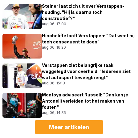
Steiner laat zich uit over Verstappen-
houding: "Hij is daarna toch
constructief?"
aug 06, 17:00
Hinchcliffe looft Verstappen: "Dat weet hij
toch consequent te doen"
aug 06, 16:20
Verstappen ziet belangrijke taak
weggelegd voor overheid: "Iedereen ziet
wat autosport teweegbrengt"
aug 06, 15:18
Montoya adviseert Russell: "Dan kan je
Antonelli verleiden tot het maken van
fouten"
aug 06, 14:35
Meer artikelen