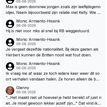
06-08-2026
wel afstaan, de parasiet.
Max is geen doorsnee jongen zoals zijn leeftijdsgeno
otjes. Neem bijvoorbeeld zijn relatie met Kelly. Wie g
aat er een relatie aan met een vrouw die toch wat ja
Monic Armiento-Hissink
artjes ouder is en al een kleine heeft van een voorm
06-08-2026
alig RB-lid op de leeftijd van 23 jaar? Hij doet dingen
Hij is niet voor niks al snel bij RB weggestuurd.
die leeftijdsgenootjes niet doen en blijft toch heel gew
Monic Armiento-Hissink
oon. Ieder jaar is er in Hongarije een uitje voor zijn t
06-08-2026
eam. Op 28-jarige leeftijd is hij al eigenaar van een su
Je vergeet dezelfde nationaliteit. Bij deze gasten als
ccesvol raceteam. Hij is niet alleen speciaal in de aut
Herbert kunnen de Britten nooit wat fout doen.
o maar ook daarbuiten.
Monic Armiento-Hissink
06-08-2026
Ik vraag me af waar ze toch iedere keer weer dit so
ort verhalen vandaan halen. Ze horen alleen de boa
rdradio's en interviews van Max, die uitgezonden en
Glenny
gedaan worden als ie nog vol adrenaline zit, maar ni
06-08-2026
emand weet wat er zich afspeelt achter gesloten de
"...Het maakt niet uit hoeveel je hebt bereikt of juist n
uren. Bovendien werken er 2000 man bij RB en niet
iet. Je moet gewoon lekker jezelf zijn..." Dat vind ik z