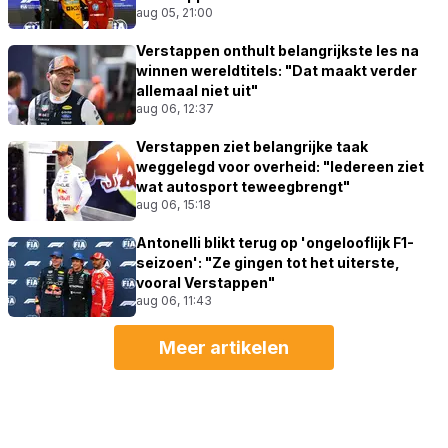
aug 05, 21:00
Verstappen onthult belangrijkste les na
winnen wereldtitels: "Dat maakt verder
allemaal niet uit"
aug 06, 12:37
Verstappen ziet belangrijke taak
weggelegd voor overheid: "Iedereen ziet
wat autosport teweegbrengt"
aug 06, 15:18
Antonelli blikt terug op 'ongelooflijk F1-
seizoen': "Ze gingen tot het uiterste,
vooral Verstappen"
aug 06, 11:43
Meer artikelen