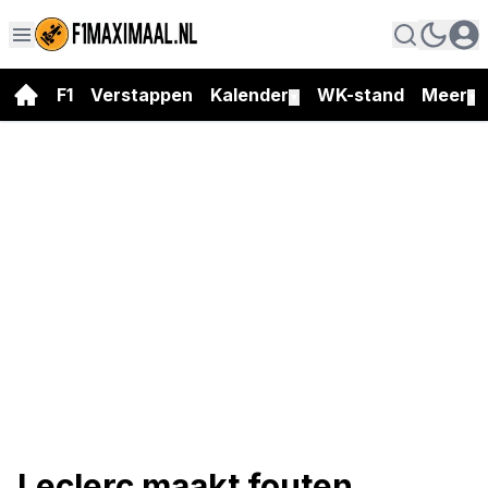
F1
Verstappen
Kalender
WK-stand
Meer
▼
▼
Leclerc maakt fouten