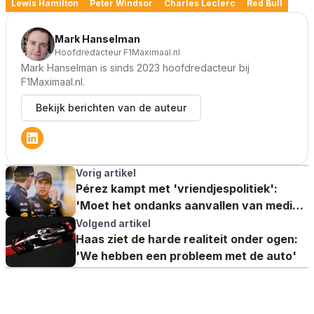
Lewis Hamilton
Peter Windsor
Charles Leclerc
Red Bull
Mark Hanselman
Hoofdredacteur F1Maximaal.nl
Mark Hanselman is sinds 2023 hoofdredacteur bij
F1Maximaal.nl.
Bekijk berichten van de auteur
Vorig artikel
Pérez kampt met 'vriendjespolitiek':
'Moet het ondanks aanvallen van media
en zijn eigen team waarmaken'
Volgend artikel
Haas ziet de harde realiteit onder ogen:
'We hebben een probleem met de auto'