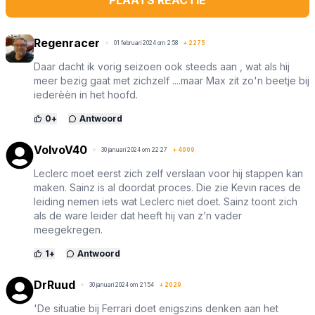
PLAATS REACTIE
Regenracer
01 februari 2024 om 2:58
+
2275
Daar dacht ik vorig seizoen ook steeds aan , wat als hij
meer bezig gaat met zichzelf ....maar Max zit zo'n beetje bij
iederèèn in het hoofd.
0
+
Antwoord
VolvoV40
30 januari 2024 om 22:27
+
4009
Leclerc moet eerst zich zelf verslaan voor hij stappen kan
maken. Sainz is al doordat proces. Die zie Kevin races de
leiding nemen iets wat Leclerc niet doet. Sainz toont zich
als de ware leider dat heeft hij van z’n vader
meegekregen.
1
+
Antwoord
DrRuud
30 januari 2024 om 21:54
+
2029
'De situatie bij Ferrari doet enigszins denken aan het