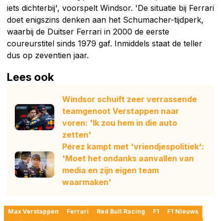
iets dichterbij', voorspelt Windsor. 'De situatie bij Ferrari
doet enigszins denken aan het Schumacher-tijdperk,
waarbij de Duitser Ferrari in 2000 de eerste
coureurstitel sinds 1979 gaf. Inmiddels staat de teller
dus op zeventien jaar.
Lees ook
Windsor schuift zeer verrassende
teamgenoot Verstappen naar
voren: 'Ik zou hem in die auto
zetten'
Pérez kampt met 'vriendjespolitiek':
'Moet het ondanks aanvallen van
media en zijn eigen team
waarmaken'
Max Verstappen
Ferrari
Red Bull Racing
F1
F1 Nieuws