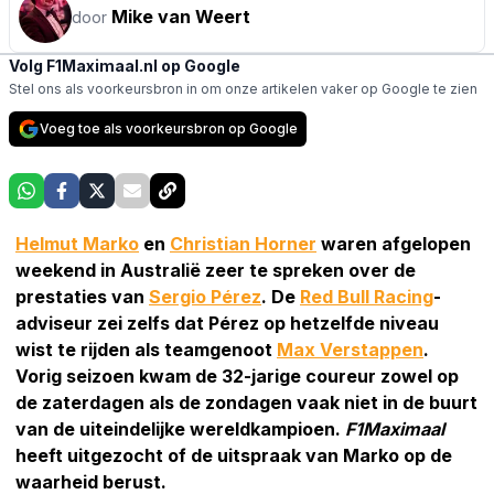
Mike van Weert
door
Volg F1Maximaal.nl op Google
Stel ons als voorkeursbron in om onze artikelen vaker op Google te zien
Voeg toe als voorkeursbron op Google
Helmut Marko
en
Christian Horner
waren afgelopen
weekend in Australië zeer te spreken over de
prestaties van
Sergio Pérez
. De
Red Bull Racing
-
adviseur zei zelfs dat Pérez op hetzelfde niveau
wist te rijden als teamgenoot
Max Verstappen
.
Vorig seizoen kwam de 32-jarige coureur zowel op
de zaterdagen als de zondagen vaak niet in de buurt
van de uiteindelijke wereldkampioen.
F1Maximaal
heeft uitgezocht of de uitspraak van Marko op de
waarheid berust.