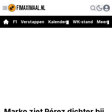
F1
Verstappen
Kalender
WK-stand
Meer
▼
▼
Marko ziet Pérez dichter bij