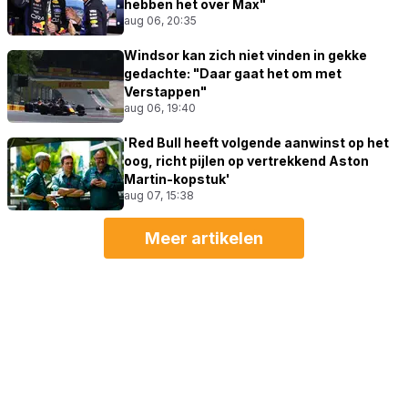
hebben het over Max"
aug 06, 20:35
Windsor kan zich niet vinden in gekke
gedachte: "Daar gaat het om met
Verstappen"
aug 06, 19:40
'Red Bull heeft volgende aanwinst op het
oog, richt pijlen op vertrekkend Aston
Martin-kopstuk'
aug 07, 15:38
Meer artikelen