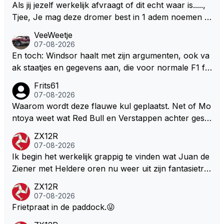
Als jij jezelf werkelijk afvraagt of dit echt waar is.....,
Tjee, Je mag deze dromer best in 1 adem noemen m
et bv een Hans Christian Andersen. Enorme drang n
VeeWeetje
aar voordragen uit eigen geest. Kan mij voorstellen d
07-08-2026
at je het leuk vindt sprookjes te luisteren maar heb jij
En toch: Windsor haalt met zijn argumenten, ook va
jezelf dan ook wel eens afgevraagd of de dappere b
ak staatjes en gegevens aan, die voor normale F1 fa
oswachter werkelijk Roodkapje uit de buik van de bo
ns niet te verkrijgen of te snappen zijn. Iets met "co
Frits61
ze wolff gesneden heeft?
okies made of your own dough" 🤣
07-08-2026
Waarom wordt deze flauwe kul geplaatst. Net of Mo
ntoya weet wat Red Bull en Verstappen achter geslo
ten deuren bespreken.
ZX12R
07-08-2026
Ik begin het werkelijk grappig te vinden wat Juan de
Ziener met Heldere oren nu weer uit zijn fantasietro
mmel tovert. Of de man is volslagen gek en spook in
ZX12R
zijn eigen lege geest, of, hij behoort tot de intimi van
07-08-2026
Team Verstappen...., Praten doet ie in iedergeval ma
Frietpraat in de paddock.😜
ar beter niet.