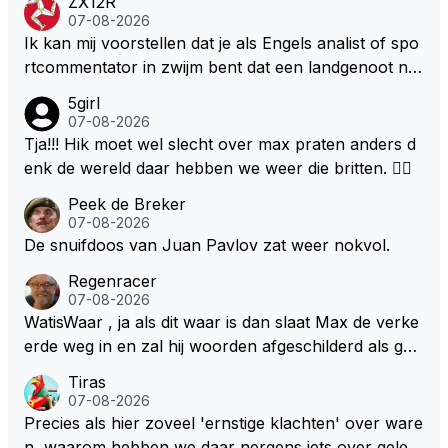
ZX12R
07-08-2026
Ik kan mij voorstellen dat je als Engels analist of spo
rtcommentator in zwijm bent dat een landgenoot na
2 jaar weer eens een wedstrijd wint. Na zolang moet
5girl
en wachten mag je best een gat in de lucht springen.
07-08-2026
Zij die Max Verstappen aanhangen hebben het dan
Tja!!! Hik moet wel slecht over max praten anders d
een stuk beter voorelkaar. Vanaf 2021 is de stand va
enk de wereld daar hebben we weer die britten. 🤷‍♀️
n overwinningen tot op heden iets van 51 – 3 in het
Peek de Breker
voordeel van Max. Wij blijven springen, als ware Ma
07-08-2026
sai. Al een heel poosje.
De snuifdoos van Juan Pavlov zat weer nokvol.
Regenracer
07-08-2026
WatisWaar , ja als dit waar is dan slaat Max de verke
erde weg in en zal hij woorden afgeschilderd als gel
dwolf . Hij zal daardoor van de RB president Wellicht
Tiras
voor een keuze worden gesteld .
07-08-2026
Precies als hier zoveel 'ernstige klachten' over ware
n, waarom hebben we daar nergens iets over gelez