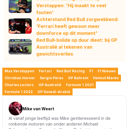
Verstappen: 'Hij maakt te veel
fouten'
Achterstand Red Bull zorgwekkend:
'Ferrari heeft gewoon meer
downforce op dit moment'
Red Bull-bolide op duur dieet: bij GP
Australië al tekenen van
gewichtsverlies
Max Verstappen
Ferrari
Red Bull Racing
F1
F1 Nieuws
Christian Horner
Sergio Pérez
GP Bahrein
Helmut Marko
Charles Leclerc
GP Australië
Formule 1 2021
Formule 1 2022
GP Saoedi-Arabië
Mike van Weert
Al vanaf jonge leeftijd was Mike geïnteresseerd in de
ronkende motoren van onder anderen Michael