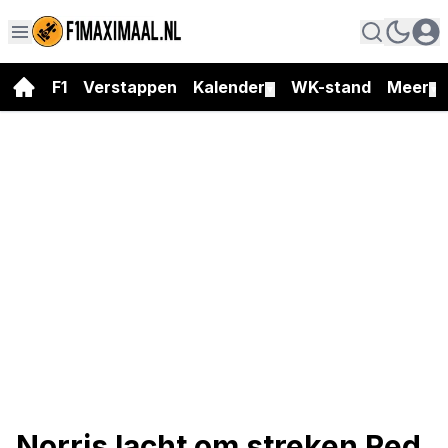
F1
Verstappen
Kalender
WK-stand
Meer
▼
▼
Norris lacht om streken Red