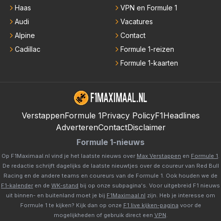
Haas
VPN en Formule 1
Audi
Vacatures
Alpine
Contact
Cadillac
Formule 1-reizen
Formule 1-kaarten
Verstappen
Formule 1
Privacy Policy
F1Headlines
Adverteren
Contact
Disclaimer
Formule 1-nieuws
Op F1Maximaal.nl vind je het laatste nieuws over
Max Verstappen
en
Formule 1
.
De redactie schrijft dagelijks de laatste nieuwtjes over de coureur van Red Bull
Racing en de andere teams en coureurs van de Formule 1. Ook houden we de
F1-kalender
en de
WK-stand
bij op onze subpagina's. Voor uitgebreid F1 nieuws
uit binnen- en buitenland moet je bij
F1Maximaal.nl
zijn. Heb je interesse om
Formule 1 te kijken? Kijk dan op onze
F1 live kijken-pagina
voor de
mogelijkheden of gebruik direct een
VPN
.