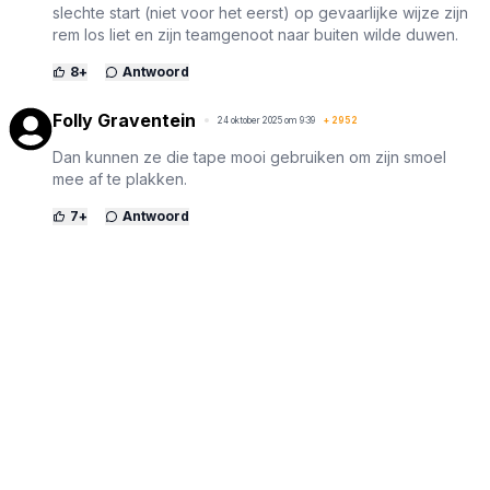
slechte start (niet voor het eerst) op gevaarlijke wijze zijn
rem los liet en zijn teamgenoot naar buiten wilde duwen.
8
+
Antwoord
Folly Graventein
24 oktober 2025 om 9:39
+
2952
Dan kunnen ze die tape mooi gebruiken om zijn smoel
mee af te plakken.
7
+
Antwoord