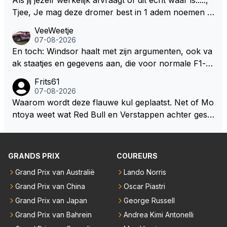
Tjee, Je mag deze dromer best in 1 adem noemen m
et bv een Hans Christian Andersen. Enorme drang n
VeeWeetje
aar voordragen uit eigen geest. Kan mij voorstellen d
07-08-2026
at je het leuk vindt sprookjes te luisteren maar heb jij
En toch: Windsor haalt met zijn argumenten, ook va
jezelf dan ook wel eens afgevraagd of de dappere b
ak staatjes en gegevens aan, die voor normale F1-fa
oswachter werkelijk Roodkapje uit de buik van de bo
ns niet te verkrijgen of te snappen zijn. Iets met "co
Frits61
ze wolff gesneden heeft?
okies made of your own dough" 🤣
07-08-2026
Waarom wordt deze flauwe kul geplaatst. Net of Mo
ntoya weet wat Red Bull en Verstappen achter geslo
ten deuren bespreken.
GRANDS PRIX
COUREURS
Grand Prix van Australië
Lando Norris
Grand Prix van China
Oscar Piastri
Grand Prix van Japan
George Russell
Grand Prix van Bahrein
Andrea Kimi Antonelli