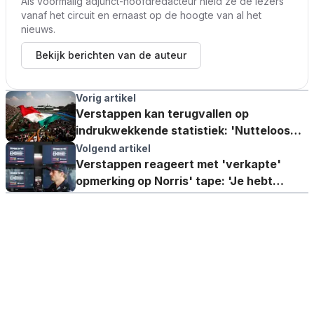
Als voormalig adjunct-hoofdredacteur hield ze de lezers
vanaf het circuit en ernaast op de hoogte van al het
nieuws.
Bekijk berichten van de auteur
Vorig artikel
Verstappen kan terugvallen op
indrukwekkende statistiek: 'Nutteloos
om mee bezig te zijn'
Volgend artikel
Verstappen reageert met 'verkapte'
opmerking op Norris' tape: 'Je hebt
gewoon een gele streep, toch?'