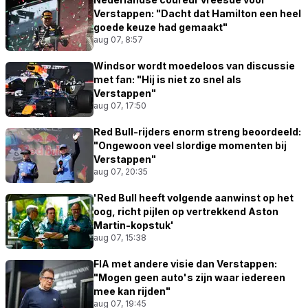
Verstappen: "Dacht dat Hamilton een heel
goede keuze had gemaakt"
aug 07, 8:57
Windsor wordt moedeloos van discussie
met fan: "Hij is niet zo snel als
Verstappen"
aug 07, 17:50
Red Bull-rijders enorm streng beoordeeld:
"Ongewoon veel slordige momenten bij
Verstappen"
aug 07, 20:35
'Red Bull heeft volgende aanwinst op het
oog, richt pijlen op vertrekkend Aston
Martin-kopstuk'
aug 07, 15:38
FIA met andere visie dan Verstappen:
"Mogen geen auto's zijn waar iedereen
mee kan rijden"
aug 07, 19:45