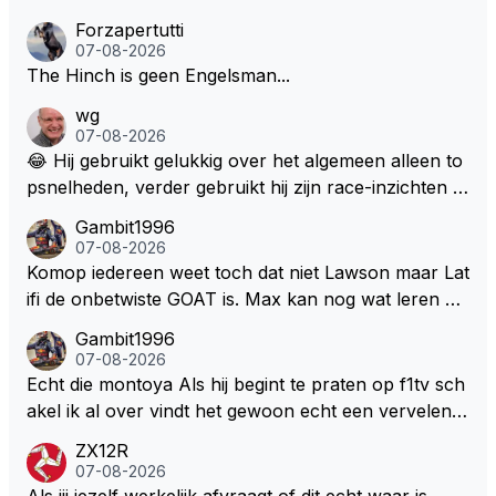
Forzapertutti
07-08-2026
The Hinch is geen Engelsman...
wg
07-08-2026
😂 Hij gebruikt gelukkig over het algemeen alleen to
psnelheden, verder gebruikt hij zijn race-inzichten q
ua rotatie, baangebruik, etc. Alleen snelheid in of uit
Gambit1996
een bocht zegt helemaal niets, dus wat dat betreft h
07-08-2026
eeft hij sowieso gelijk 😂.
Komop iedereen weet toch dat niet Lawson maar Lat
ifi de onbetwiste GOAT is. Max kan nog wat leren va
n hem En iedereen maar zeggen Schumacher of Ha
Gambit1996
milton, hahahaha. Latifi pakt ze allemaal met de oge
07-08-2026
n dicht met als onbetwiste nummer 2 of GOATINES
Echt die montoya Als hij begint te praten op f1tv sch
S Lawson natuurlijk 😂😂😂😂😂
akel ik al over vindt het gewoon echt een vervelend
mannetje met zijn geblaas alsof hij het allemaal wel
ZX12R
weet 🤮🤮
07-08-2026
Als jij jezelf werkelijk afvraagt of dit echt waar is.....,