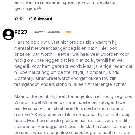
er nu een rammelaar en speentje voor in de plaats
gehangen..🤣
8
+
Antwoord
RB23
24 oktober 2025 om 9:55
+
1500
Hahaha de clown. Laat hier precies zien waarom hij
mentaal niet weerbaar genoeg is en dat hij hier ook
onzeker van wordt. Heeft er wel heel veel woorden voor
nodig om uit te leggen dat iets niet zo is, terwijl het wel
degelijk voor hem gebruikt wordt. Maar ja, enige reden dat
hij überhaupt nog om de titel strijdt, is omdat hij sinds
Oostenrijk structureel wordt voorgetrokken tov zijn
teamgenoot. Anders stond hij al een straat lengte achter.
Maar to the point. Hij heeft het eigenlijk niet nodig zegt die.
Waarom doet Mclaren dan alle moeite om steviger tape
aan te schaffen, en staat heel Brits media land in brand
hierover? Bovendien vind ik het knap dat hij het niet nodig
heeft. Heeft de meeste plekken aan de start verloren dit
seizoen en vernaggelde 2 keer de start in Austin. Ja ook in
de sprint waar de eigenlijke chaos begon omdat hij na een