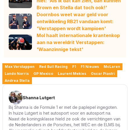
niet: 'Als ik dat kan zien, dan kunnen
Brown en Stella dat toch ook!'
Doornbos weet waar geld voor
ontwikkeling RB21 vandaan komt:
'Verstappen wordt kampioen'
Mol haalt internationale krantenkop
aan na wereldrit Verstappen:
'Waanzinnige tekst'
Max Verstappen
Red Bull Racing
F1
F1 Nieuws
McLaren
Lando Norris
GP Mexico
Laurent Mekies
Oscar Piastri
Andrea Stella
Shanna Lutgert
Bij Shanna is de Formule 1 er met de paplepel ingegoten.
In huize Lutgert is het autosport voor en autosport na.
Naast de koningsklasse hield ze ook de verrichtingen van
de Nederlanders in de Porsches, het WEC en de ELMS bij.