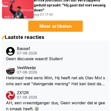
Britse journalist ziet dat Verstappens
geduld opraakt: "Hij gaat dat niet eeuwig
doen"
aug 07, 17:00
Meer artikelen
Laatste reacties
Bassie1
07-08-2026
Geen discussie waard! Sluiten!
VeeWeetje
07-08-2026
Helemaal mee eens Wim, Hij heeft net als Olav Mol s
oms een wat "dwingende mening" Het kan best dat
de fan in kwestie probeerde een vergelijkbaar gevoe
ZX12R
l bij Windsor op te roepen. Maar in een tijd zonder r
07-08-2026
aces zijn dit leuke berichtjes
AH, een vreemdganger dus, Geen wonder dat ie gee
n smaak heeft. 😜