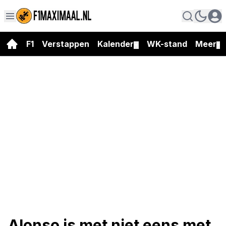
F1
Verstappen
Kalender
WK-stand
Meer
▼
▼
Alonso is met niet eens met