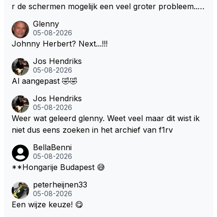
r de schermen mogelijk een veel groter probleem..."
Ik weet het, ik zou er onderhand toch een beetje teg
Glenny
en moeten kunnen! Sh.t, helaas... Pfff.
05-08-2026
Johnny Herbert? Next...!!!
Jos Hendriks
05-08-2026
Al aangepast 🤣🤣
Jos Hendriks
05-08-2026
Weer wat geleerd glenny. Weet veel maar dit wist ik
niet dus eens zoeken in het archief van f1rv
BellaBenni
05-08-2026
**Hongarije Budapest 😅
peterheijnen33
05-08-2026
Een wijze keuze! 😋