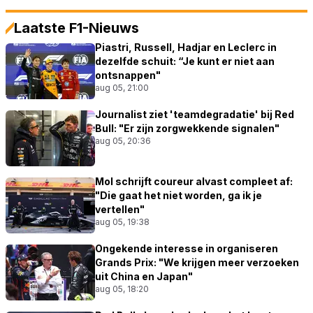
Laatste F1-Nieuws
Piastri, Russell, Hadjar en Leclerc in
dezelfde schuit: “Je kunt er niet aan
ontsnappen"
aug 05, 21:00
Journalist ziet 'teamdegradatie' bij Red
Bull: "Er zijn zorgwekkende signalen"
aug 05, 20:36
Mol schrijft coureur alvast compleet af:
"Die gaat het niet worden, ga ik je
vertellen"
aug 05, 19:38
Ongekende interesse in organiseren
Grands Prix: "We krijgen meer verzoeken
uit China en Japan"
aug 05, 18:20