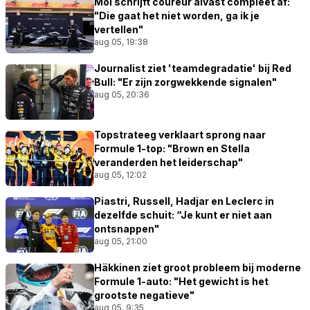
Mol schrijft coureur alvast compleet af:
"Die gaat het niet worden, ga ik je
vertellen"
aug 05, 19:38
Journalist ziet 'teamdegradatie' bij Red
Bull: "Er zijn zorgwekkende signalen"
aug 05, 20:36
Topstrateeg verklaart sprong naar
Formule 1-top: "Brown en Stella
veranderden het leiderschap"
aug 05, 12:02
Piastri, Russell, Hadjar en Leclerc in
dezelfde schuit: “Je kunt er niet aan
ontsnappen"
aug 05, 21:00
Häkkinen ziet groot probleem bij moderne
Formule 1-auto: "Het gewicht is het
grootste negatieve"
aug 05, 9:35