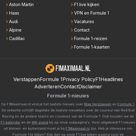
Aston Martin
F1 live kijken
Haas
VPN en Formule 1
Audi
Vacatures
Alpine
Contact
Cadillac
Formule 1-reizen
Formule 1-kaarten
Verstappen
Formule 1
Privacy Policy
F1Headlines
Adverteren
Contact
Disclaimer
Formule 1-nieuws
Op F1Maximaal.nl vind je het laatste nieuws over
Max Verstappen
en
Formule 1
.
De redactie schrijft dagelijks de laatste nieuwtjes over de coureur van Red Bull
Racing en de andere teams en coureurs van de Formule 1. Ook houden we de
F1-kalender
en de
WK-stand
bij op onze subpagina's. Voor uitgebreid F1 nieuws
uit binnen- en buitenland moet je bij
F1Maximaal.nl
zijn. Heb je interesse om
Formule 1 te kijken? Kijk dan op onze
F1 live kijken-pagina
voor de