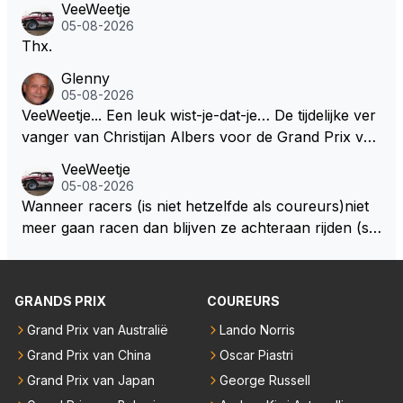
VeeWeetje
05-08-2026
Thx.
Glenny
05-08-2026
VeeWeetje... Een leuk wist-je-dat-je… De tijdelijke ver
vanger van Christijan Albers voor de Grand Prix van
Europa op de Nürburgring in 2007 was testrijder Ma
VeeWeetje
rkus Winkelhock. Vanaf de race daarna werd het st
05-08-2026
oeltje definitief overgenomen door Sakon Yamamot
Wanneer racers (is niet hetzelfde als coureurs)niet
o. Na 2 rondes gokte Markus Winkelhock goed (hij k
meer gaan racen dan blijven ze achteraan rijden (so
oos regenbanden) en reed zelfs 6 ronden aan kop.
ms met een tankslang), en worden ze chagrijnige F1
Dat was ook de enige keer dat een Spyker ooit aan
analisten bij een vaag omroepbedrijf.
kop reed. Toen de rest van het veld ook regenband
GRANDS PRIX
COUREURS
en had, werd hij helaas aan alle kanten door iederee
n achterhaald. Hij moest later opgeven vanwege een
Grand Prix van Australië
Lando Norris
technisch mankement. Het was ook de enige keer d
Grand Prix van China
Oscar Piastri
at Markus Winkelhock een officiële Formule 1 race r
Grand Prix van Japan
George Russell
eed; hij vertrok daarna...