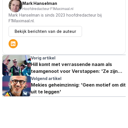
Mark Hanselman
Hoofdredacteur F1Maximaal.nl
Mark Hanselman is sinds 2023 hoofdredacteur bij
F1Maximaal.nl.
Bekijk berichten van de auteur
Vorig artikel
Hill komt met verrassende naam als
teamgenoot voor Verstappen: 'Ze zijn
goed bevriend'
Volgend artikel
Mekies geheimzinnig: 'Geen motief om dit
uit te leggen'