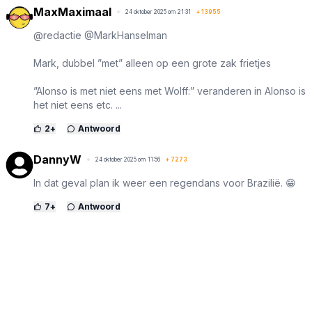
MaxMaximaal
24 oktober 2025 om 21:31
+
13955
@redactie @MarkHanselman
Mark, dubbel ”met” alleen op een grote zak frietjes
”Alonso is met niet eens met Wolff:” veranderen in Alonso is
het niet eens etc. ...
2
+
Antwoord
DannyW
24 oktober 2025 om 11:56
+
7273
In dat geval plan ik weer een regendans voor Brazilië. 😁
7
+
Antwoord