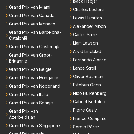
Isack Hadjar
binnen RB gewerkt en zijn voor Max geen vreemde
Grand Prix van Miami
Charles Leclerc
n meer. Ook andere teams verliezen mensen. Er wo
Grand Prix van Canada
Lewis Hamilton
rdt teveel drama van gemaakt.
Grand Prix van Monaco
Alexander Albon
Grand Prix van Barcelona-
Carlos Sainz
Catalonië
Liam Lawson
Grand Prix van Oostenrijk
Arvid Lindblad
Grand Prix van Groot-
Fernando Alonso
Brittannië
Lance Stroll
Grand Prix van België
Oliver Bearman
Grand Prix van Hongarije
Esteban Ocon
Grand Prix van Nederland
Nico Hülkenberg
Grand Prix van Italië
Gabriel Bortoleto
Grand Prix van Spanje
Pierre Gasly
Grand Prix van
Azerbeidzjan
Franco Colapinto
Grand Prix van Singapore
Sergio Pérez
Grand Prix van de