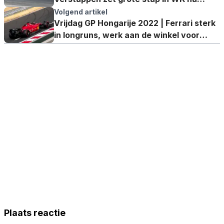
opnieuw uitvalbeurt Leclerc
Volgend artikel
Vrijdag GP Hongarije 2022 | Ferrari sterk
in longruns, werk aan de winkel voor
Verstappen
Plaats reactie