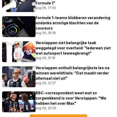
Formule 1"
aug 06, 17:45
Formule 1-teams blokkeren verandering
ondanks ernstige klachten van de
coureurs
aug 06, 18:35
Verstappen ziet belangrijke taak
weggelegd voor overheid: "Iedereen ziet
wat autosport teweegbrengt"
aug 06, 15:18
Verstappen onthult belangrijkste les na
winnen wereldtitels: "Dat maakt verder
allemaal niet uit"
aug 06, 12:37
BBC-correspondent weet wat zo
zorgwekkend is voor Verstappen: "We
hebben het over Max"
aug 06, 20:35