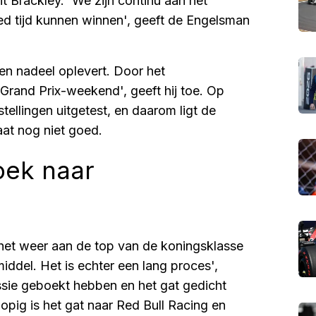
it Brackley. 'We zijn continu aan het
 tijd kunnen winnen', geeft de Engelsman
n nadeel oplevert. Door het
rand Prix-weekend', geeft hij toe. Op
ellingen uitgetest, en daarom ligt de
aat nog niet goed.
oek naar
 het weer aan de top van de koningsklasse
ddel. Het is echter een lang proces',
ssie geboekt hebben en het gat gedicht
pig is het gat naar Red Bull Racing en