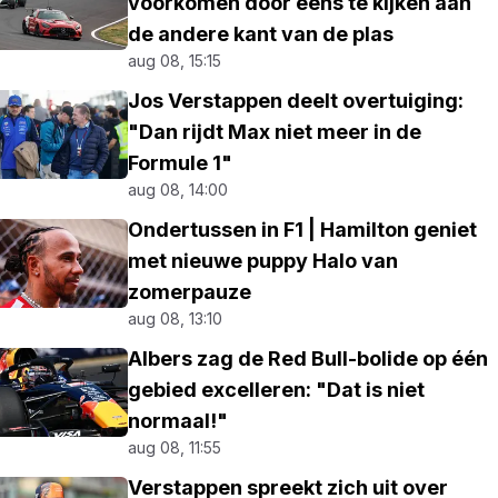
voorkomen door eens te kijken aan
de andere kant van de plas
aug 08, 15:15
Jos Verstappen deelt overtuiging:
"Dan rijdt Max niet meer in de
Formule 1"
aug 08, 14:00
Ondertussen in F1 | Hamilton geniet
met nieuwe puppy Halo van
zomerpauze
aug 08, 13:10
Albers zag de Red Bull-bolide op één
gebied excelleren: "Dat is niet
normaal!"
aug 08, 11:55
Verstappen spreekt zich uit over