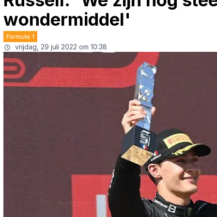
Russell: 'We zijn nog ste
wondermiddel'
Formule 1
vrijdag, 29 juli 2022 om 10:38