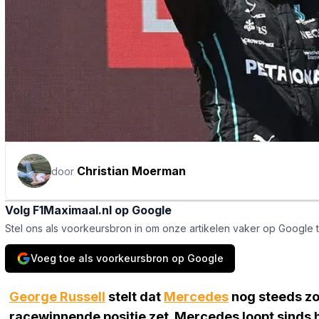
Christian Moerman
door
Volg F1Maximaal.nl op Google
Stel ons als voorkeursbron in om onze artikelen vaker op Google 
Voeg toe als voorkeursbron op Google
George Russell
stelt dat
Mercedes
nog steeds zoe
racewinnende positie zet. Mercedes loopt sinds 