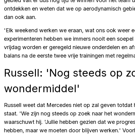
gebied valt er dus nog tijd te winnen voor het team u
ontdekken en weten dat we op aerodynamisch gebied
dan ook aan.
'Elk weekend werken we eraan, wat ons ook weer ee
experimenteren hebben we immers nooit een soepel G
vrijdag worden er geregeld nieuwe onderdelen en afst
balans na de eerste twee vrije trainingen met regelm
Russell: 'Nog steeds op z
wondermiddel'
Russell weet dat Mercedes niet op zal geven totdat
staat. 'We zijn nog steeds op zoek naar het wondermi
waarschuwt hij. 'Jullie hebben gezien dat we progre
hebben, maar we moeten door blijven werken.' Voorlo