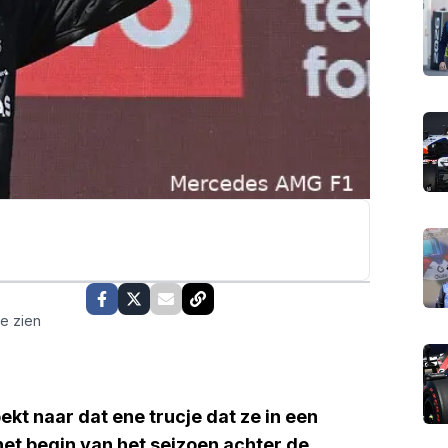
te zien
kt naar dat ene trucje dat ze in een
het begin van het seizoen achter de