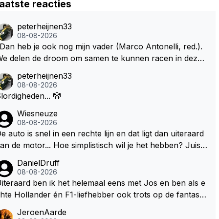
aatste reacties
peterheijnen33
08-08-2026
Dan heb je ook nog mijn vader (Marco Antonelli, red.).
e delen de droom om samen te kunnen racen in dezelf
e auto. Dat zou echt geweldig zijn" How about die droo
peterheijnen33
 met Kimi en Marco én Max én Jos? ;)
08-08-2026
lordigheden... 🤡
Wiesneuze
08-08-2026
e auto is snel in een rechte lijn en dat ligt dan uiteraard
an de motor... Hoe simplistisch wil je het hebben? Juist i
 de buurt van de topsnelheid is luchtweerstand ontzette
DanielDruff
d belangrijk. Heeft Red Bull bochtgrip opgegeven voor t
08-08-2026
psnelheid? Dat is iets wat vaker gebeurd is, zeker met V
iteraard ben ik het helemaal eens met Jos en ben als e
rstappen aan bet stuur.
hte Hollander én F1-liefhebber ook trots op de fantastis
he carrière van Max Verstappen, maar de laatste tijd kri
JeroenAarde
belt bij mij toch de wens dat hij nog eens een knappe au