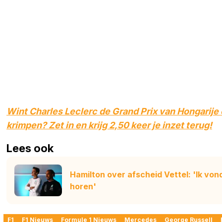
Wint Charles Leclerc de Grand Prix van Hongarije 
krimpen? Zet in en krijg 2,50 keer je inzet terug!
Lees ook
Hamilton over afscheid Vettel: 'Ik vo
horen'
F1
F1 Nieuws
Formule 1 Nieuws
Mercedes
George Russell