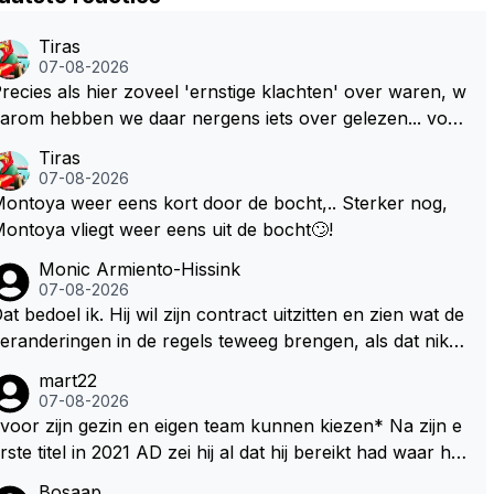
Tiras
07-08-2026
recies als hier zoveel 'ernstige klachten' over waren, w
arom hebben we daar nergens iets over gelezen... voor
ij is dit nieuw!
Tiras
07-08-2026
ontoya weer eens kort door de bocht,.. Sterker nog,
ontoya vliegt weer eens uit de bocht🙄!
Monic Armiento-Hissink
07-08-2026
at bedoel ik. Hij wil zijn contract uitzitten en zien wat de
eranderingen in de regels teweeg brengen, als dat niks
ordt valt de keuze makkelijker om voor zijn eigen team
mart22
e kiezen en zijn gezin. hij kan dan zelf bepalen aan welk
07-08-2026
 races hij mee wil doen en is ook vaker thuis. Hij zit dan
voor zijn gezin en eigen team kunnen kiezen* Na zijn e
ok niet meer vast aan een contract, wat wel het geval i
te titel in 2021 AD zei hij al dat hij bereikt had waar hij
 als hij nu een nieuw contract zou tekenen.
ltijd al van gedroomd had en dat alles wat daarna nog k
Bosaap