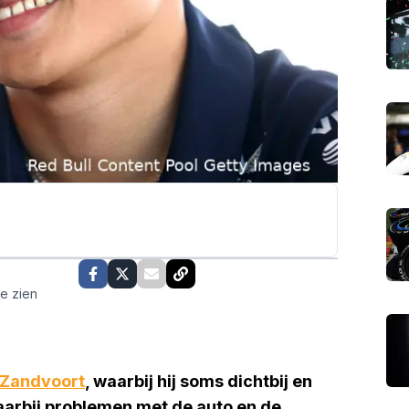
te zien
Zandvoort
, waarbij hij soms dichtbij en
arbij problemen met de auto en de