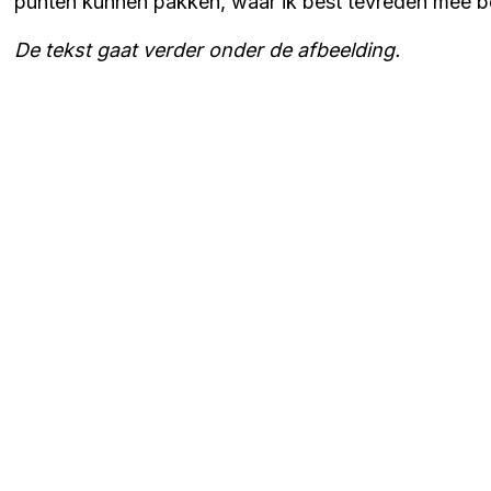
punten kunnen pakken, waar ik best tevreden mee b
De tekst gaat verder onder de afbeelding.