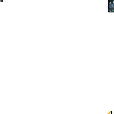
en.'
L