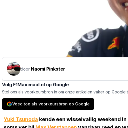
Naomi Pinkster
door
Volg F1Maximaal.nl op Google
Stel ons als voorkeursbron in om onze artikelen vaker op Google 
Voeg toe als voorkeursbron op Google
Yuki Tsunoda
kende een wisselvallig weekend in
soms ver bij
Max Verstappen
vandaan reed en wa