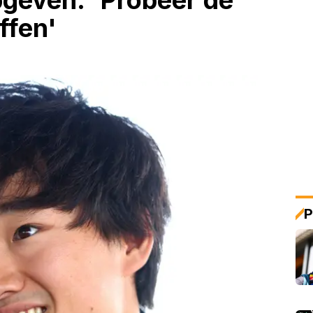
pgeven: 'Probeer de
ffen'
P