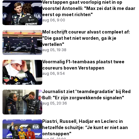
Verstappen gaat voorlopig niet in op
voorstel Antonelli: "Max zei dat ik me daar
eerst op moet richten"
aug 06, 9:00
Mol schrijft coureur alvast compleet af:
"Die gaat het niet worden, ga ik je
vertellen"
aug 05, 19:38
Voormalig F1-teambaas plaatst twee
coureurs boven Verstappen
aug 06, 9:54
Journalist ziet 'teamdegradatie' bij Red
Bull: "Er zijn zorgwekkende signalen"
aug 05, 20:36
Piastri, Russell, Hadjar en Leclerc in
hetzelfde schuitje: “Je kunt er niet aan
ontsnappen"