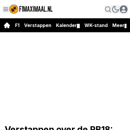
F1
Verstappen
Kalender
WK-stand
Meer
▼
▼
Verstappen over de RB18: