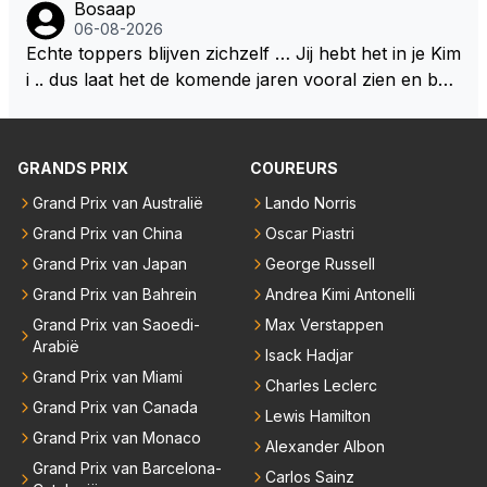
Bosaap
e lege plaatsen op gaan vullen hebben ook al jaren
bben. Toen hij zijn eerste titel in Abu Dhabi won in 2
dt goed, begrijp mij goed, maar heeft ook het beste
06-08-2026
binnen RB gewerkt en zijn voor Max geen vreemde
021 zei hij al direct dat hij had bereikt wat hij altijd al g
materiaal .. Het kan en mag nooit zo zijn dat hij qua r
Echte toppers blijven zichzelf … Jij hebt het in je Kim
n meer. Ook andere teams verliezen mensen. Er wo
raag wilde. Max was tevreden, de rest is bonus. Iets
ijden hoger ingeschaald wordt dan Lewis en Max .. D
i .. dus laat het de komende jaren vooral zien en be
rdt teveel drama van gemaakt.
dergelijks heb ik bijvoorbeeld Lando Norris nog niet
an begrijpt je het echt niet en doe je Lewis en Max to
wijs ons dat je jezelf kunt blijven … 👊👊
horen zeggen. Eigenlijk nog geen enkele andere cou
ch echt te kort ..
reur...
GRANDS PRIX
COUREURS
Grand Prix van Australië
Lando Norris
Grand Prix van China
Oscar Piastri
Grand Prix van Japan
George Russell
Grand Prix van Bahrein
Andrea Kimi Antonelli
Grand Prix van Saoedi-
Max Verstappen
Arabië
Isack Hadjar
Grand Prix van Miami
Charles Leclerc
Grand Prix van Canada
Lewis Hamilton
Grand Prix van Monaco
Alexander Albon
Grand Prix van Barcelona-
Carlos Sainz