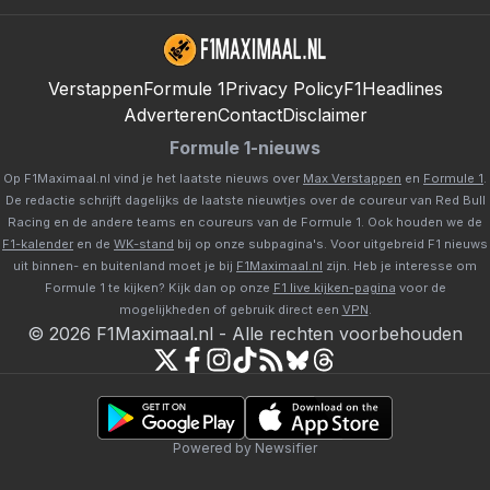
Verstappen
Formule 1
Privacy Policy
F1Headlines
Adverteren
Contact
Disclaimer
Formule 1-nieuws
Op F1Maximaal.nl vind je het laatste nieuws over
Max Verstappen
en
Formule 1
.
De redactie schrijft dagelijks de laatste nieuwtjes over de coureur van Red Bull
Racing en de andere teams en coureurs van de Formule 1. Ook houden we de
F1-kalender
en de
WK-stand
bij op onze subpagina's. Voor uitgebreid F1 nieuws
uit binnen- en buitenland moet je bij
F1Maximaal.nl
zijn. Heb je interesse om
Formule 1 te kijken? Kijk dan op onze
F1 live kijken-pagina
voor de
mogelijkheden of gebruik direct een
VPN
.
©
2026
F1Maximaal.nl
-
Alle rechten voorbehouden
Powered by Newsifier