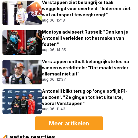
Verstappen ziet belangrijke taak
weggelegd voor overheid: "Iedereen ziet
wat autosport teweegbrengt"
aug 06, 15:18
Montoya adviseert Russell: "Dan kan je
Antonelli verleiden tot het maken van
fouten"
aug 06, 14:35
Verstappen onthult belangrijkste les na
winnen wereldtitels: "Dat maakt verder
allemaal niet uit"
aug 06, 12:37
Antonelli blikt terug op 'ongelooflijk F1-
seizoen': "Ze gingen tot het uiterste,
vooral Verstappen"
aug 06, 11:43
Meer artikelen
Laatste reacties