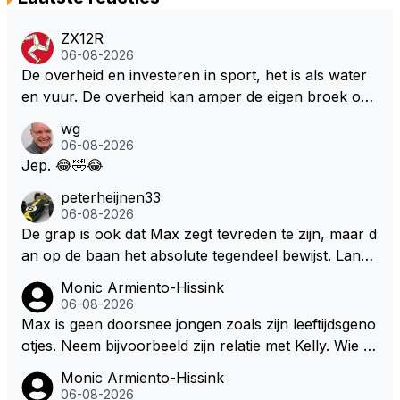
ZX12R
06-08-2026
De overheid en investeren in sport, het is als water
en vuur. De overheid kan amper de eigen broek oph
ouden. De Staat steelt liever, liefst van eigen burger
wg
s. Je kunt de Staat het best vergelijken met de sherif
06-08-2026
f van Nottinghem (Robin Hood) welk achter de bom
Jep. 😂🤣😂
en verscholen de argeloze burger opwacht om he
peterheijnen33
m/haar van zijn laatste zuurverdiende stuiver te ber
06-08-2026
oven. De Staat heeft nooit ooit maar een stuiver in Z
De grap is ook dat Max zegt tevreden te zijn, maar d
andvoort willen investeren en dat zal ook nooit gebe
an op de baan het absolute tegendeel bewijst. Lando
uren. Afdragen van BTW gelden en vergunningen bi
zegt daarentegen juist meer te willen, maar laat het
Monic Armiento-Hissink
j dergelijke sportievefestiviteiten MOET je dan weer
dan eigenlijk niet echt zien. ;)
06-08-2026
wel afstaan, de parasiet.
Max is geen doorsnee jongen zoals zijn leeftijdsgeno
otjes. Neem bijvoorbeeld zijn relatie met Kelly. Wie g
aat er een relatie aan met een vrouw die toch wat ja
Monic Armiento-Hissink
artjes ouder is en al een kleine heeft van een voorm
06-08-2026