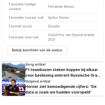
Favoriete huidige
Fernando Alonso
coureur
Favoriete coureur ooit
Ayrton Senna
Favoriet circuit
Suzuka
Grand Prix van Saoedi-Arabië
Favoriete race ooit
2021
Bekijk berichten van de auteur
Vorig artikel
F1-teambazen steken koppen bij elkaar
voor beslissing omtrent Russische Grand
Prix
Volgend artikel
Horner ziet bemoedigende cijfers: 'De
data is zoals we hadden voorspeld'