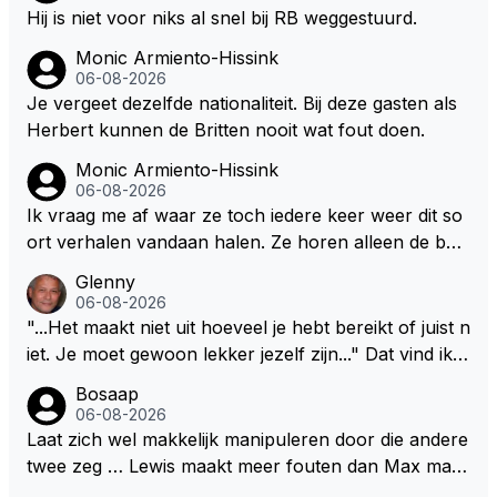
alig RB-lid op de leeftijd van 23 jaar? Hij doet dingen
Hij is niet voor niks al snel bij RB weggestuurd.
die leeftijdsgenootjes niet doen en blijft toch heel gew
Monic Armiento-Hissink
oon. Ieder jaar is er in Hongarije een uitje voor zijn t
06-08-2026
eam. Op 28-jarige leeftijd is hij al eigenaar van een su
Je vergeet dezelfde nationaliteit. Bij deze gasten als
ccesvol raceteam. Hij is niet alleen speciaal in de aut
Herbert kunnen de Britten nooit wat fout doen.
o maar ook daarbuiten.
Monic Armiento-Hissink
06-08-2026
Ik vraag me af waar ze toch iedere keer weer dit so
ort verhalen vandaan halen. Ze horen alleen de boa
rdradio's en interviews van Max, die uitgezonden en
Glenny
gedaan worden als ie nog vol adrenaline zit, maar ni
06-08-2026
emand weet wat er zich afspeelt achter gesloten de
"...Het maakt niet uit hoeveel je hebt bereikt of juist n
uren. Bovendien werken er 2000 man bij RB en niet
iet. Je moet gewoon lekker jezelf zijn..." Dat vind ik z
iedereen is vertrokken. Dat er nu een paar jaar acht
o bijzonder aan Max Verstappen; het gaat hem om k
Bosaap
er elkaar mensen een andere uitdagingen zoeken of
waliteit en niet om kwantiteit in het (zijn) leven. Voor
06-08-2026
niet meer in de F1 willen werken is niet zo gek als de
zo'n mindset in een wereld waarin het nota bene he
Laat zich wel makkelijk manipuleren door die andere
meesten van hen al sinds dat RB hun intrede deed a
el vaak juist WEL om kwantiteit draait, en dat op z
twee zeg … Lewis maakt meer fouten dan Max maar
anwezig waren. De mensen die nu een aantal van di
o'n jonge leeftijd, kan ik alleen maar bewondering he
plaatst m toch boven Max .. En ja dan Kimi … Kimi rij