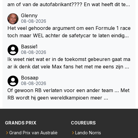
nnen en jongens verdeeld worden. Als deze auto's g
am of van de autofabrikant???? En wat heeft dit te
ebouwd worden zie ik Max het nog wel langer volho
maken met de prestaties van Newey???? En is Herb
Glenny
uden dan dat hij op dit moment beweerd. Dan kan hij
ert nu de spindoctor van newey geworden?? Eerlijk
08-08-2026
zijn talenten en uitzonderlijke klasse laten zien en he
gezegd snap ik de de kop én het artikel niet echt.
Het veel gehoorde argument om een Formule 1 race
eft daar enorm veel lol aan.
toch maar WEL achter de safetycar te laten eindigen
en aldus niet te kiezen voor een stukje verlenging, is
Bassie1
dat men vreest voor een brandstof tekort. Kennelijk
08-08-2026
rijden de teams met tot op de liter afgemeten peut...
Ik weet niet wat er in de toekomst gebeuren gaat ma
ar ik denk dat vele Max fans het met me eens zijn da
t als Max in de toekomst de F1 verlaat het super zou
Bosaap
zijn als Alonso samen met Max ergens in een vieren
08-08-2026
twings uur race samen in een team zouden zitten. D
Of gewoon RB verlaten voor een ander team … Met
eze 2 coureurs zouden een fantastisch affiche zijn v
RB wordt hij geen wereldkampioen meer …
oor elke langeafstands race.
GRANDS PRIX
COUREURS
Grand Prix van Australië
Lando Norris