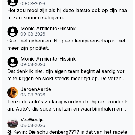
09-08-2026
Het zou mooi zijn als hij deze laatste ook op zijn naa
m zou kunnen schrijven.
Monic Armiento-Hissink
09-08-2026
Gaat niet gebeuren. Nog een kampioenschap is niet
meer zijn priotiteit.
Monic Armiento-Hissink
09-08-2026
Dat denk ik niet, zijn eigen team begint al aardig vor
m te krijgen en slokt steeds meer tijd op. De verande
ringen die de komende twee jaar door gevoerd word
JeroenAarde
en zullen ben ik bang niet het gewenste effect hebb
08-08-2026
en. Mocht het wel zo zijn dan zal het 3 jaar zijn, hoo
Tenzij de auto's zodanig worden dat hij niet zonder k
guit 5 jaar maar echt niet langer. Vergeet niet, hij hee
an. Auto's die supersnel zijn en waarbij inhalen en v
ft nu een aantal races in GT3 gereden en dat heeft h
erdedigen uitdagingen zijn! Max houdt van snelheid,
VeeWeetje
em meer plezier gebracht dan de F1 op dit moment.
ronkende motoren en op de grenzen rijden van de
08-08-2026
mogelijkheden. Het ouderwetse racen waarbij de ma
@ Kevin: Die schuldenberg???? is dat van het racete