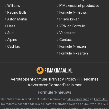
Williams
F1Maximaal.nl-producties
Racing Bulls
Formule 1-nieuws
Aston Martin
F1 live kijken
Haas
VPN en Formule 1
Audi
Vacatures
Alpine
Contact
Cadillac
Formule 1-reizen
Formule 1-kaarten
Verstappen
Formule 1
Privacy Policy
F1Headlines
Adverteren
Contact
Disclaimer
Formule 1-nieuws
Op F1Maximaal.nl vind je het laatste nieuws over
Max Verstappen
en
Formule 1
.
De redactie schrijft dagelijks de laatste nieuwtjes over de coureur van Red Bull
Racing en de andere teams en coureurs van de Formule 1. Ook houden we de