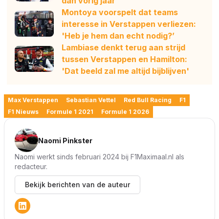
dan vorig jaar'
Montoya voorspelt dat teams
interesse in Verstappen verliezen:
'Heb je hem dan echt nodig?’
Lambiase denkt terug aan strijd
tussen Verstappen en Hamilton:
'Dat beeld zal me altijd bijblijven'
Max Verstappen
Sebastian Vettel
Red Bull Racing
F1
F1 Nieuws
Formule 1 2021
Formule 1 2026
Naomi Pinkster
Naomi werkt sinds februari 2024 bij F1Maximaal.nl als
redacteur.
Bekijk berichten van de auteur