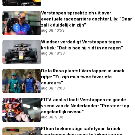
Verstappen spreekt zich uit over
eventuele racecarrière dochter Lily: "Daar
zal ik duidelijk in zijn"
aug 08, 10:53
Windsor verdedigt Verstappen tegen
kritiek: "Dat is hoe hij rijdt in de regen"
aug 08, 18:38
De la Rosa plaatst Verstappen in uniek
rijtje: "Zij zijn mijn twee favoriete
coureurs"
aug 08, 17:00
F1TV-analist looft Verstappen en goede
vriend van de Nederlander: "Presteert op
ongelooflijk niveau"
aug 08, 9:00
F1 kan toekomstige safetycar-kritiek
voorkomen door eens te kijken aan de