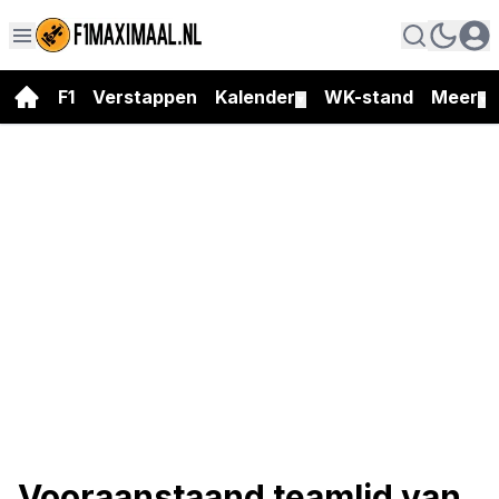
F1
Verstappen
Kalender
WK-stand
Meer
▼
▼
Vooraanstaand teamlid van