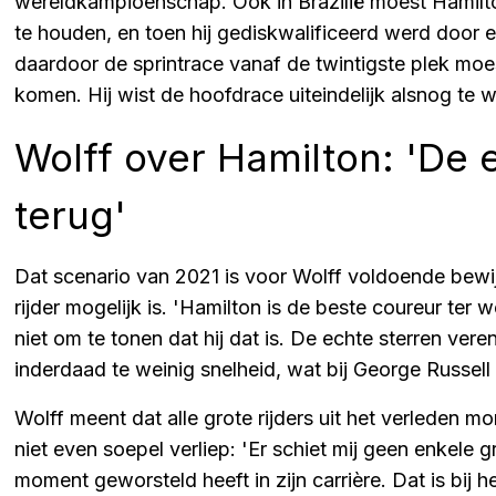
wereldkampioenschap. Ook in Brazilië móést Hamilt
te houden, en toen hij gediskwalificeerd werd door ee
daardoor de sprintrace vanaf de twintigste plek moest
komen. Hij wist de hoofdrace uiteindelijk alsnog te 
Wolff over Hamilton: 'De 
terug'
Dat scenario van 2021 is voor Wolff voldoende bewi
rijder mogelijk is. 'Hamilton is de beste coureur ter
niet om te tonen dat hij dat is. De echte sterren vere
inderdaad te weinig snelheid, wat bij George Russell m
Wolff meent dat alle grote rijders uit het verleden
niet even soepel verliep: 'Er schiet mij geen enkele 
moment geworsteld heeft in zijn carrière. Dat is bij 