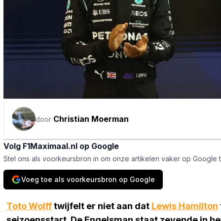
Christian Moerman
door
Volg F1Maximaal.nl op Google
Stel ons als voorkeursbron in om onze artikelen vaker op Google 
Voeg toe als voorkeursbron op Google
Toto Wolff
twijfelt er niet aan dat
Lewis Hamilton
seizoensstart. De Engelsman staat zevende in he