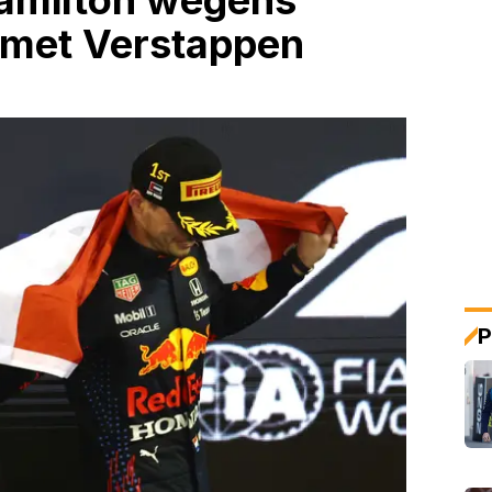
Hamilton wegens
jd met Verstappen
P