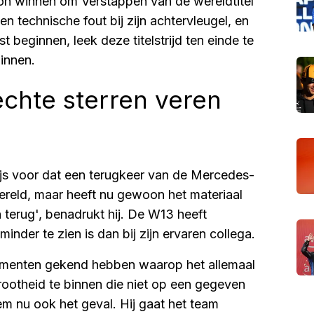
on winnen om Verstappen van de wereldtitel
n technische fout bij zijn achtervleugel, en
 beginnen, leek deze titelstrijd ten einde te
winnen.
echte sterren veren
js voor dat een terugkeer van de Mercedes-
 wereld, maar heeft nu gewoon het materiaal
n terug', benadrukt hij. De W13 heeft
inder te zien is dan bij zijn ervaren collega.
 momenten gekend hebben waarop het allemaal
grootheid te binnen die niet op een gegeven
hem nu ook het geval. Hij gaat het team