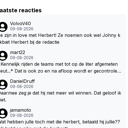
aatste reacties
VolvoV40
09-08-2026
e zijn in love met Herbert! Ze noemen ook wel Johny k
ikbait Herbert bij de redactie
mart22
09-08-2026
Kennelijk rijden de teams met tot op de liter afgemeten
* Dat is ook zo en na afloop wordt er gecontrolee
d en moet er nog minimaal 1 liter in de tank zitten. Om di
DanielDruff
 reden is Vettel ooit gediskwalificeerd. Je hoort soms oo
09-08-2026
 wel eens dat ze brandstoof moeten sparen als de race
aarmee zeg je dat hij niet meer wil winnen. Dat geloof ik
ngineer denkt dat ze die ene liter niet gaan halen. Je zo
iet.
 dit ook kunnen oplossen door die 1 liter te verhogen n
jamamoto
ar bijv. 5 liter en dan die ronden achter SC niet mee te t
09-08-2026
. Na x ronden SC moet er na afloop niet nog 5 maa
at hebben julle toch met die herbert, betaald hij jullie??
 x liter inzitten.