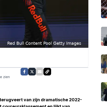
te zien
terugveert van zijn dramatische 2022-
t coureursklassement en lijkt van