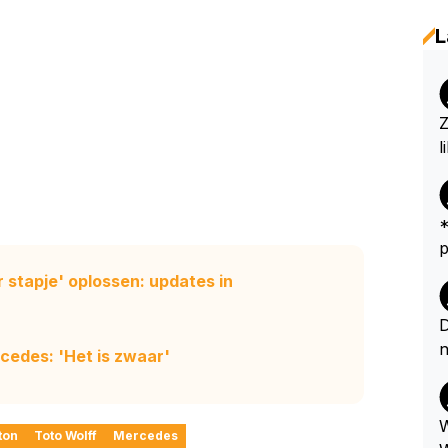
L
Z
l
*
peut...
r
 stapje' oplossen: updates in
e
k
D
e
n
rcedes: 'Het is zwaar'
u
a
ellen
W
ton
Toto Wolff
Mercedes
r