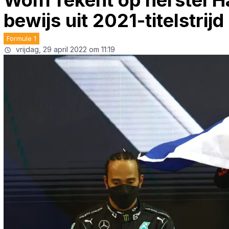
Wolff rekent op herstel 
bewijs uit 2021-titelstri
Formule 1
vrijdag, 29 april 2022 om 11:19