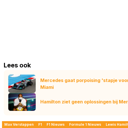
Lees ook
Mercedes gaat porpoising 'stapje voor
Miami
Hamilton ziet geen oplossingen bij Me
Max Verstappen
F1
F1 Nieuws
Formule 1 Nieuws
Lewis Hamil