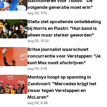
slachtofferen voor Tsolov: "De
volgende generatie moet erin"
aug 09, 11:10
Stella ziet opvallende ontwikkeling
bij Norris en Piastri: "Hun band is
alleen maar sterker geworden"
aug 09, 10:24
Britse journalist waarschuwt
concurrentie voor Verstappen: "Je
kunt Max nooit afschrijven"
aug 09, 9:35
Montoya hoopt op spanning in
Zandvoort: "Mercedes krijgt het
zwaar tegen Verstappen en
McLaren"
aug 09, 8:48