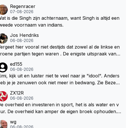
Regenracer
07-08-2026
at is die Singh zijn achternaam, want Singh is altijd een
weede voornaam van indians.
Jos Hendriks
06-08-2026
ergeet hier vooral niet destijds dat zowel al de linkse en
roene partijen tegen waren . De enigste uitspraak van e
n groenlinkse daarnaast bouw er een dak over dan kun
ed155
en ze hun eigen uitlaat gassen inademen maar niet wet
06-08-2026
nde was dat de F1 motor schoner is dan een normale a
imi, kijk uit en luister niet te veel naar je "idool". Anders
to. Dus denk echt niet dat deze groene/wollen regering
eb je je zenuwen ook niet meer in bedwang. Zie Bezech
ier de F1 talenten of karters zullen steunen laat staan o
, Di Antonio.. misschien anders tegen Max/Marquez/Jos
ZX12R
m een euro in het circuit Zandvoort te steken
 Veel gezelliger
06-08-2026
e overheid en investeren in sport, het is als water en v
ur. De overheid kan amper de eigen broek ophouden.
e Staat steelt liever, liefst van eigen burgers. Je kunt de
wg
taat het best vergelijken met de sheriff van Nottinghem
06-08-2026