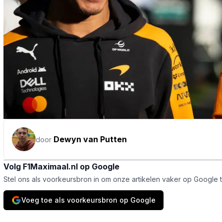
Dewyn van Putten
door
Volg F1Maximaal.nl op Google
Stel ons als voorkeursbron in om onze artikelen vaker op Google 
Voeg toe als voorkeursbron op Google