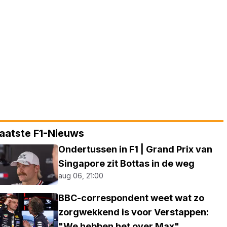
aatste F1-Nieuws
Ondertussen in F1 | Grand Prix van
Singapore zit Bottas in de weg
aug 06, 21:00
BBC-correspondent weet wat zo
zorgwekkend is voor Verstappen:
"We hebben het over Max"