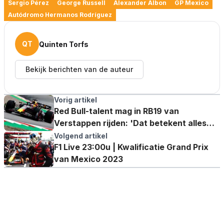
Sergio Pérez
George Russell
Alexander Albon
GP Mexico
Autódromo Hermanos Rodríguez
QT
Quinten Torfs
Bekijk berichten van de auteur
Vorig artikel
Red Bull-talent mag in RB19 van
Verstappen rijden: 'Dat betekent alles
voor me'
Volgend artikel
F1 Live 23:00u | Kwalificatie Grand Prix
van Mexico 2023