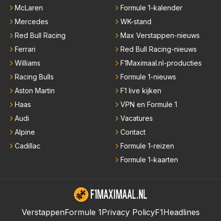
McLaren
Formule 1-kalender
Mercedes
WK-stand
Red Bull Racing
Max Verstappen-nieuws
Ferrari
Red Bull Racing-nieuws
Williams
F1Maximaal.nl-producties
Racing Bulls
Formule 1-nieuws
Aston Martin
F1 live kijken
Haas
VPN en Formule 1
Audi
Vacatures
Alpine
Contact
Cadillac
Formule 1-reizen
Formule 1-kaarten
Verstappen
Formule 1
Privacy Policy
F1Headlines