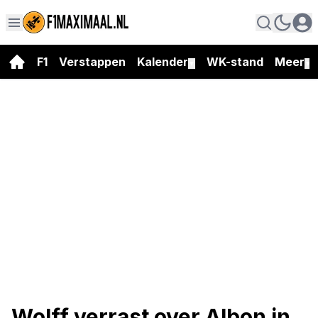
F1
Verstappen
Kalender
WK-stand
Meer
▼
▼
Wolff verrast over Albon in