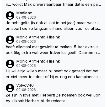
n... wordt Max onverslaanbaar (maar dat is een par
adox)
MadMax
09-08-2026
Je hebt gelijk (is ook al laat in het jaar) maar weer e
en sport die zo langzamerhand alleen voor de elite t
e breikbaar is.
Monic Armiento-Hissink
09-08-2026
heeft allemaal met gewicht te maken, 5 liter extra is
ook 5kg extra wat weer tijdverlies geeft. Daarom ne
men veel coureurs ook niet altijd drinken mee in de
Monic Armiento-Hissink
auto, het is extra gewicht plus na 15 minuten is het h
09-08-2026
ete thee geworden.
Hij wil altijd willen maar hij heeft ook gezegd dat het
er niet meer toe doet of hij er nog een kampioensch
ap aan toevoegt. Of hij nu 4, 5 of 8 titels heeft, kamp
VolvoV40
ioen is hij al, dat zal zijn leven niet veranderen. Hij wi
09-08-2026
l in de eerste plaats races winnen met de eigen moto
Ze zijn in love met Herbert! Ze noemen ook wel Joh
r van RB. Dat zijn zijn eigen uitspraken in een van de
ny klikbait Herbert bij de redactie
talking bull podcast. Daarvoor moet het team weer d