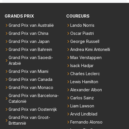
e goede richting in gestuurd worden. Als hij perse uit
was op zoveel mogelijk titels dan was hij al veel eerd
GRANDS PRIX
COUREURS
er bij RB vertrokken.
Grand Prix van Australië
Lando Norris
Grand Prix van China
Oscar Piastri
Grand Prix van Japan
George Russell
Grand Prix van Bahrein
Andrea Kimi Antonelli
Grand Prix van Saoedi-
Max Verstappen
Arabië
Isack Hadjar
Grand Prix van Miami
Charles Leclerc
Grand Prix van Canada
Lewis Hamilton
Grand Prix van Monaco
Alexander Albon
Grand Prix van Barcelona-
Carlos Sainz
Catalonië
Liam Lawson
Grand Prix van Oostenrijk
Arvid Lindblad
Grand Prix van Groot-
Fernando Alonso
Brittannië