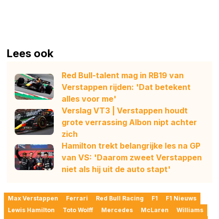
Lees ook
Red Bull-talent mag in RB19 van
Verstappen rijden: 'Dat betekent
alles voor me'
Verslag VT3 | Verstappen houdt
grote verrassing Albon nipt achter
zich
Hamilton trekt belangrijke les na GP
van VS: 'Daarom zweet Verstappen
niet als hij uit de auto stapt'
Max Verstappen
Ferrari
Red Bull Racing
F1
F1 Nieuws
Lewis Hamilton
Toto Wolff
Mercedes
McLaren
Williams