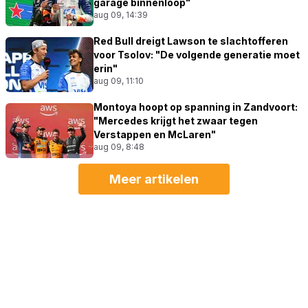
garage binnenloop"
aug 09, 14:39
Red Bull dreigt Lawson te slachtofferen
voor Tsolov: "De volgende generatie moet
erin"
aug 09, 11:10
Montoya hoopt op spanning in Zandvoort:
"Mercedes krijgt het zwaar tegen
Verstappen en McLaren"
aug 09, 8:48
Meer artikelen