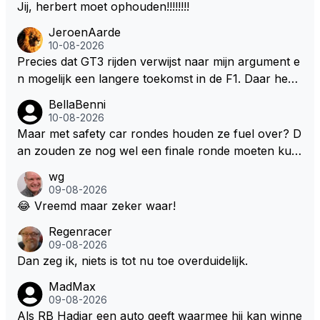
Jij, herbert moet ophouden!!!!!!!!
JeroenAarde
10-08-2026
Precies dat GT3 rijden verwijst naar mijn argument e
n mogelijk een langere toekomst in de F1. Daar heeft
men ook gekeken dat GT3 op de Nordschleife een v
BellaBenni
erademing was. Dit zou in de F1 bij elke race moeten
10-08-2026
zijn. Stel de auto's worden zoals ik omschreef en M
Maar met safety car rondes houden ze fuel over? D
ax kan helemaal los gaan met zijn talenten, dan zie i
an zouden ze nog wel een finale ronde moeten kun
k hem nog langer in de F1. Zoniet dan aufwiederseh
nen rijden, toch?
wg
en na het volgende kontrakt.
09-08-2026
😂 Vreemd maar zeker waar!
Regenracer
09-08-2026
Dan zeg ik, niets is tot nu toe overduidelijk.
MadMax
09-08-2026
Als RB Hadjar een auto geeft waarmee hij kan winne