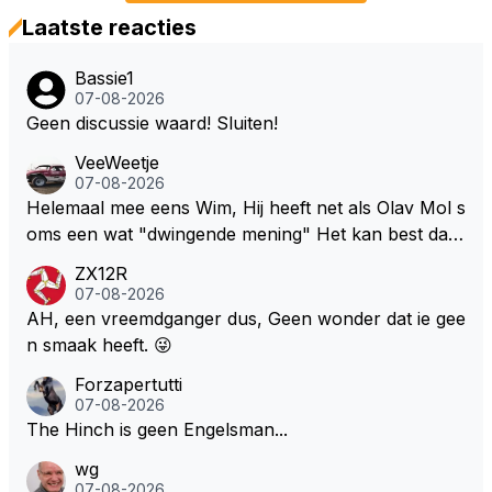
Laatste reacties
Bassie1
07-08-2026
Geen discussie waard! Sluiten!
VeeWeetje
07-08-2026
Helemaal mee eens Wim, Hij heeft net als Olav Mol s
oms een wat "dwingende mening" Het kan best dat
de fan in kwestie probeerde een vergelijkbaar gevoe
ZX12R
l bij Windsor op te roepen. Maar in een tijd zonder r
07-08-2026
aces zijn dit leuke berichtjes
AH, een vreemdganger dus, Geen wonder dat ie gee
n smaak heeft. 😜
Forzapertutti
07-08-2026
The Hinch is geen Engelsman...
wg
07-08-2026