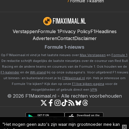
Formule 1-kaarten
Verstappen
Formule 1
Privacy Policy
F1Headlines
Adverteren
Contact
Disclaimer
Formule 1-nieuws
Op F1Maximaal.nl vind je het laatste nieuws over
Max Verstappen
en
Formule 1
.
De redactie schrijft dagelijks de laatste nieuwtjes over de coureur van Red Bull
Racing en de andere teams en coureurs van de Formule 1. Ook houden we de
F1-kalender
en de
WK-stand
bij op onze subpagina's. Voor uitgebreid F1 nieuws
uit binnen- en buitenland moet je bij
F1Maximaal.nl
zijn. Heb je interesse om
Formule 1 te kijken? Kijk dan op onze
F1 live kijken-pagina
voor de
mogelijkheden of gebruik direct een
VPN
.
©
2026
F1Maximaal.nl
-
Alle rechten voorbehouden
"Het mogen geen auto's zijn waar mijn grootmoeder mee kan
✖
Powered by Newsifier