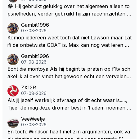
😂 Hij gebruikt gelukkig over het algemeen alleen to
psnelheden, verder gebruikt hij zijn race-inzichten q
ua rotatie, baangebruik, etc. Alleen snelheid in of uit
Gambit1996
een bocht zegt helemaal niets, dus wat dat betreft h
07-08-2026
eeft hij sowieso gelijk 😂.
Komop iedereen weet toch dat niet Lawson maar Lat
ifi de onbetwiste GOAT is. Max kan nog wat leren va
n hem En iedereen maar zeggen Schumacher of Ha
Gambit1996
milton, hahahaha. Latifi pakt ze allemaal met de oge
07-08-2026
n dicht met als onbetwiste nummer 2 of GOATINES
Echt die montoya Als hij begint te praten op f1tv sch
S Lawson natuurlijk 😂😂😂😂😂
akel ik al over vindt het gewoon echt een vervelend
mannetje met zijn geblaas alsof hij het allemaal wel
ZX12R
weet 🤮🤮
07-08-2026
Als jij jezelf werkelijk afvraagt of dit echt waar is.....,
Tjee, Je mag deze dromer best in 1 adem noemen m
et bv een Hans Christian Andersen. Enorme drang n
VeeWeetje
aar voordragen uit eigen geest. Kan mij voorstellen d
07-08-2026
at je het leuk vindt sprookjes te luisteren maar heb jij
En toch: Windsor haalt met zijn argumenten, ook va
jezelf dan ook wel eens afgevraagd of de dappere b
ak staatjes en gegevens aan, die voor normale F1-fa