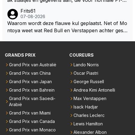
oswachter werkelijk Roodkapje uit de buik van de bo
ns niet te verkrijgen of te snappen zijn. Iets met "co
Frits61
ze wolff gesneden heeft?
okies made of your own dough" 🤣
07-08-2026
Waarom wordt deze flauwe kul geplaatst. Net of Mo
ntoya weet wat Red Bull en Verstappen achter geslo
ten deuren bespreken.
GRANDS PRIX
COUREURS
Grand Prix van Australië
Lando Norris
Grand Prix van China
Oscar Piastri
Grand Prix van Japan
George Russell
Grand Prix van Bahrein
Andrea Kimi Antonelli
Grand Prix van Saoedi-
Max Verstappen
Arabië
Isack Hadjar
Grand Prix van Miami
Charles Leclerc
Grand Prix van Canada
Lewis Hamilton
Grand Prix van Monaco
Alexander Albon