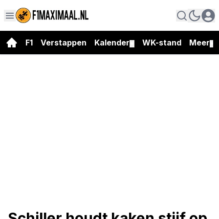
F1
Verstappen
Kalender
WK-stand
Meer
▼
▼
Schiller houdt kaken stijf op