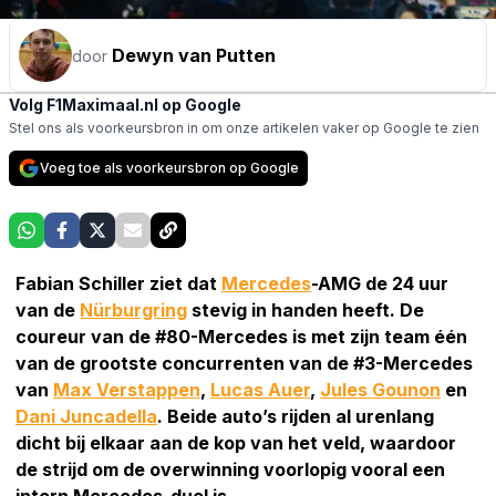
Dewyn van Putten
door
Volg F1Maximaal.nl op Google
Stel ons als voorkeursbron in om onze artikelen vaker op Google te zien
Voeg toe als voorkeursbron op Google
Fabian Schiller ziet dat
Mercedes
-AMG de 24 uur
van de
Nürburgring
stevig in handen heeft. De
coureur van de #80-Mercedes is met zijn team één
van de grootste concurrenten van de #3-Mercedes
van
Max Verstappen
,
Lucas Auer
,
Jules Gounon
en
Dani Juncadella
. Beide auto’s rijden al urenlang
dicht bij elkaar aan de kop van het veld, waardoor
de strijd om de overwinning voorlopig vooral een
intern Mercedes-duel is.