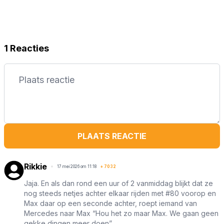
1 Reacties
PLAATS REACTIE
Rikkie
17 mei 2026 om 11:18
+
7032
Jaja. En als dan rond een uur of 2 vanmiddag blijkt dat ze
nog steeds netjes achter elkaar rijden met #80 voorop en
Max daar op een seconde achter, roept iemand van
Mercedes naar Max “Hou het zo maar Max. We gaan geen
gekke dingen meer doen”.