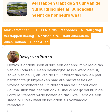
Verstappen trapt de 24 uur van de
Nürburgring niet af, Juncadella
neemt de honneurs waar
Max Verstappen
F1
F1 Nieuws
Mercedes
Nürburgring
Verstappen Racing
Nordschleife
Dani Juncadella
Jules Gounon
Lucas Auer
Dewyn van Putten
Dewyn is ondertussen al ruim een decennium volledig fan
van de Formule 1. Geen belangrijke sessie werd gemist,
zowel van de F1, als van de F2. Er wordt dan ook elk jaar
hartstochtelijk uitgekeken naar alle nachtsessies en
vroege ochtendraces. Studerend aan de School voor
Journalistiek was het dan ook al snel duidelijk dat hij in de
Formule 1 terecht wilde komen en dat lukte. Eerst via een
stage bij F1Maximaal en inmiddels als volwaardig
redacteur.