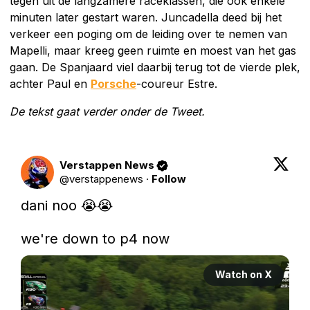
tegen uit de langzamere raceklassen, die ook enkele
minuten later gestart waren. Juncadella deed bij het
verkeer een poging om de leiding over te nemen van
Mapelli, maar kreeg geen ruimte en moest van het gas
gaan. De Spanjaard viel daarbij terug tot de vierde plek,
achter Paul en
Porsche
-coureur Estre.
De tekst gaat verder onder de Tweet.
Verstappen News
@
verstappenews
·
Follow
dani noo 😭😭

we're down to p4 now 
Watch on X