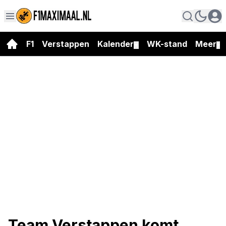
F1
Verstappen
Kalender
WK-stand
Meer
▼
▼
Team Verstappen komt