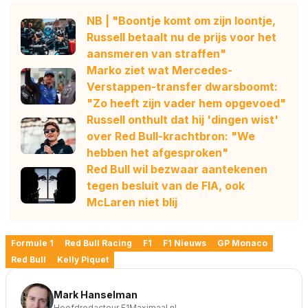
NB | "Boontje komt om zijn loontje,
Russell betaalt nu de prijs voor het
aansmeren van straffen"
Marko ziet wat Mercedes-
Verstappen-transfer dwarsboomt:
"Zo heeft zijn vader hem opgevoed"
Russell onthult dat hij 'dingen wist'
over Red Bull-krachtbron: "We
hebben het afgesproken"
Red Bull wil bezwaar aantekenen
tegen besluit van de FIA, ook
McLaren niet blij
Formule 1
Red Bull Racing
F1
F1 Nieuws
GP Monaco
Red Bull
Kelly Piquet
Mark Hanselman
Hoofdredacteur F1Maximaal.nl