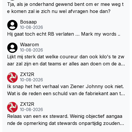
nkt dat het runnen van een raceteam en kansen bie
Tja, als je onderhand gewend bent om er mee weg t
den aan talentvolle coureurs behoorlijk wat geld kos
e komen zal ie zich nu wel afvragen hoe dan?
t … Persoonlijk denk ik dus dat Max voorlopig de F1
Bosaap
nog niet verlaat .. Wel denk ik dat Max niet iemand is
10-08-2026
die nu nog, met al zijn ervaring, te lang in een auto
Hij gaat toch echt RB verlaten … Mark my words ..
wil blijven rijden die niet echt mee kan doen voor de
Waarom
hoofdprijzen .. Zijn geduld raakt op, zijn loyaliteit ook
10-08-2026
.. Persoonlijk denk ik dat hij nu echt op een tweespr
Lijkt mij sterk dat welke coureur dan ook kilo's te zw
ong zit en alles aan het overwegen is om een juiste
aar zal zijn en dat teams er alles aan doen om de au
keuze te maken .. Daarbij staat het echt niet vast dat
to zo licht mogelijk te maken. Zeker met de kwalificat
zijn keuze RB zal zijn … Persoonlijk denk ik dat het v
ZX12R
ie waar ze zelfs elke liter brandstof achterwege late
10-08-2026
oor Max maar ook voor ons als fans heel goed zal
n als dat kan. Dat er na de zomerstop een kilootje er
Ik snap het het verhaal van Ziener Johnny ook niet.
zijn dat Max uit die veilige vissekom stapt en een nie
bij zit kan natuurlijk.
Wat is de reden een schuld van de fabriekant aan te
uw fris avontuur aangaat elders …
halen???? Het gaat hier over het raceteam en niet d
ZX12R
e hoe de fabriekant van straat auto's ervoor staat.
10-08-2026
Relaas van een ex steward. Weinig objectief aangaa
nde de opmerking dat stewards onpartijdig zouden zi
jn. De historie laat duidelijk een heel ander beeld zien