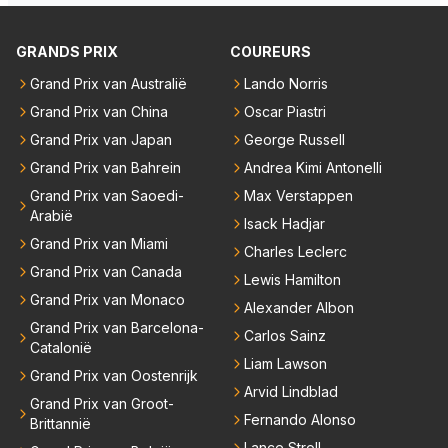
dan dat 'prietpraat Johnny' ons wil doen geloven. J
ohnny heeft nu een ander idool dan destijds en daar
GRANDS PRIX
COUREURS
likt ie nu de hielen van schoon. LH is blijkbaar exit bij
Grand Prix van Australië
Lando Norris
'objectieve' Johnny.
Grand Prix van China
Oscar Piastri
Grand Prix van Japan
George Russell
Grand Prix van Bahrein
Andrea Kimi Antonelli
Grand Prix van Saoedi-
Max Verstappen
Arabië
Isack Hadjar
Grand Prix van Miami
Charles Leclerc
Grand Prix van Canada
Lewis Hamilton
Grand Prix van Monaco
Alexander Albon
Grand Prix van Barcelona-
Carlos Sainz
Catalonië
Liam Lawson
Grand Prix van Oostenrijk
Arvid Lindblad
Grand Prix van Groot-
Fernando Alonso
Brittannië
Lance Stroll