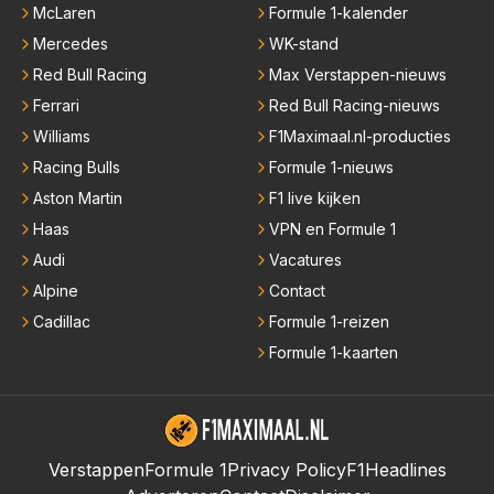
McLaren
Formule 1-kalender
Mercedes
WK-stand
Red Bull Racing
Max Verstappen-nieuws
Ferrari
Red Bull Racing-nieuws
Williams
F1Maximaal.nl-producties
Racing Bulls
Formule 1-nieuws
Aston Martin
F1 live kijken
Haas
VPN en Formule 1
Audi
Vacatures
Alpine
Contact
Cadillac
Formule 1-reizen
Formule 1-kaarten
Verstappen
Formule 1
Privacy Policy
F1Headlines