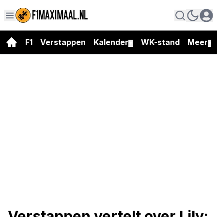
F1
Verstappen
Kalender
WK-stand
Meer
▼
▼
Verstappen vertelt over Lily: