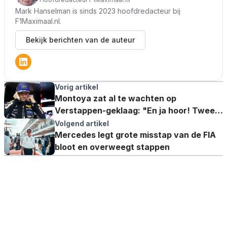
Mark Hanselman is sinds 2023 hoofdredacteur bij
F1Maximaal.nl.
Bekijk berichten van de auteur
Vorig artikel
Montoya zat al te wachten op
Verstappen-geklaag: "En ja hoor! Twee
seconden later kwam de radio"
Volgend artikel
Mercedes legt grote misstap van de FIA
bloot en overweegt stappen