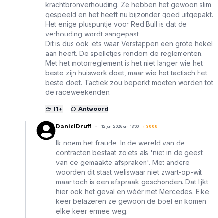
krachtbronverhouding. Ze hebben het gewoon slim
gespeeld en het heeft nu bijzonder goed uitgepakt.
Het enige pluspuntje voor Red Bull is dat de
verhouding wordt aangepast.
Dit is dus ook iets waar Verstappen een grote hekel
aan heeft. De spelletjes rondom de reglementen.
Met het motorreglement is het niet langer wie het
beste zijn huiswerk doet, maar wie het tactisch het
beste doet. Tactiek zou beperkt moeten worden tot
de raceweekenden.
11
+
Antwoord
DanielDruff
12 juni 2026 om 13:00
+
3009
Ik noem het fraude. In de wereld van de
contracten bestaat zoiets als 'niet in de geest
van de gemaakte afspraken'. Met andere
woorden dit staat weliswaar niet zwart-op-wit
maar toch is een afspraak geschonden. Dat lijkt
hier ook het geval en wéér met Mercedes. Elke
keer belazeren ze gewoon de boel en komen
elke keer ermee weg.