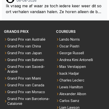
06-08-2026
Ik vraag me af waar ze toch iedere keer weer dit so
ort verhalen vandaan halen. Ze horen alleen de boa
rdradio's en interviews van Max, die uitgezonden en
gedaan worden als ie nog vol adrenaline zit, maar ni
emand weet wat er zich afspeelt achter gesloten de
GRANDS PRIX
COUREURS
uren. Bovendien werken er 2000 man bij RB en niet
Grand Prix van Australië
Lando Norris
iedereen is vertrokken. Dat er nu een paar jaar acht
Grand Prix van China
Oscar Piastri
er elkaar mensen een andere uitdagingen zoeken of
niet meer in de F1 willen werken is niet zo gek als de
Grand Prix van Japan
George Russell
meesten van hen al sinds dat RB hun intrede deed a
Grand Prix van Bahrein
Andrea Kimi Antonelli
anwezig waren. De mensen die nu een aantal van di
Grand Prix van Saoedi-
Max Verstappen
e lege plaatsen op gaan vullen hebben ook al jaren
Arabië
Isack Hadjar
binnen RB gewerkt en zijn voor Max geen vreemde
Grand Prix van Miami
Charles Leclerc
n meer. Ook andere teams verliezen mensen. Er wo
Grand Prix van Canada
Lewis Hamilton
rdt teveel drama van gemaakt.
Grand Prix van Monaco
Alexander Albon
Grand Prix van Barcelona-
Carlos Sainz
Catalonië
Liam Lawson