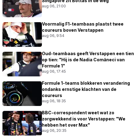
Singapore zit Bottas in de weg
aug 06, 21:00
Voormalig F1-teambaas plaatst twee
coureurs boven Verstappen
aug 06, 9:54
Oud-teambaas geeft Verstappen een tien
op tien: "Hij is de Nadia Comăneci van
Formule 1"
aug 06, 17:45
Formule 1-teams blokkeren verandering
ondanks ernstige klachten van de
coureurs
aug 06, 18:35
BBC-correspondent weet wat zo
zorgwekkend is voor Verstappen: "We
hebben het over Max"
aug 06, 20:35