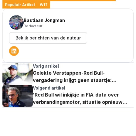
Populair Artikel
W17
Bastiaan Jongman
Redacteur
Bekijk berichten van de auteur
Vorig artikel
Gelekte Verstappen-Red Bull-
vergadering krijgt geen staartje:
"Ingewijden stellen dat"
Volgend artikel
'Red Bull wil inkijkje in FIA-data over
verbrandingsmotor, situatie opnieuw
bekeken'