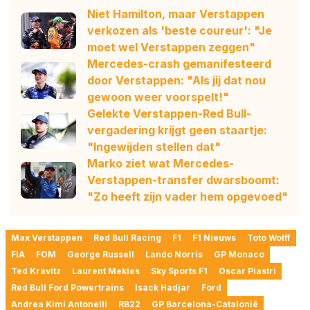
Niet Hamilton, maar Verstappen
verkozen als 'beste coureur': "Je
moet wel Verstappen zeggen"
Mercedes-crash gemanifesteerd
door Verstappen: "Als jij dat nou
gewoon weer voorspelt!"
Gelekte Verstappen-Red Bull-
vergadering krijgt geen staartje:
"Ingewijden stellen dat"
Marko ziet wat Mercedes-
Verstappen-transfer dwarsboomt:
"Zo heeft zijn vader hem opgevoed"
Max Verstappen
Red Bull Racing
F1
F1 Nieuws
Toto Wolff
FIA
FOM
George Russell
Lando Norris
GP Monaco
Ted Kravitz
Laurent Mekies
Sky Sports F1
Oscar Piastri
Red Bull Ford Powertrains
Isack Hadjar
Ford
Andrea Kimi Antonelli
RB22
GP Barcelona-Catalonië