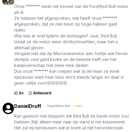
Onze ******* weet net zoveel van de Ford/Red Bull-motor
als ik.
Ze hebben het afgesproken, wat heeft onze *******
afgesproken, dat ze niet meer op hoge hakken gaat
rijden.
Wie was er snel tijdens de testdagen? Juist, Red Bull,
totdat ze de motor weer dichtschroefden, maar het is
allemaal gissen.
Vergeet niet dat de Mercedesmotor een foefje wat Ferrari
destijds veel geld kostte en de tweede helft van het
kampioenschap niet meer mee deden
Dus onze ******* kan roepen wat zij wil maar ze moet
oppassen want haar neus word steeds langer en daar is
geen zalfje voor🤣🤣🤣🤣🤣
0
+
Antwoord
DanielDruff
12 juni 2026 om 10:47
+
3009
Kan gewoon niet kloppen dat Red Bull de beste motor zou
hebben. Kijk alleen maar naar de stand in het klassement.
Het zal mij benieuwen wat er komt uit het heronderzoek.