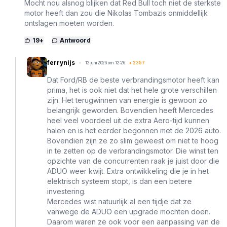
Mocht nou alsnog blijken dat Red Bull toch niet de sterkste
motor heeft dan zou die Nikolas Tombazis onmiddellijk
ontslagen moeten worden.
19
+
Antwoord
ferrynijs
12 juni 2026 om 12:26
+
2357
Dat Ford/RB de beste verbrandingsmotor heeft kan
prima, het is ook niet dat het hele grote verschillen
zijn. Het terugwinnen van energie is gewoon zo
belangrijk geworden. Bovendien heeft Mercedes
heel veel voordeel uit de extra Aero-tijd kunnen
halen en is het eerder begonnen met de 2026 auto.
Bovendien zijn ze zo slim geweest om niet te hoog
in te zetten op de verbrandingsmotor. Die winst ten
opzichte van de concurrenten raak je juist door die
ADUO weer kwijt. Extra ontwikkeling die je in het
elektrisch systeem stopt, is dan een betere
investering.
Mercedes wist natuurlijk al een tijdje dat ze
vanwege de ADUO een upgrade mochten doen.
Daarom waren ze ook voor een aanpassing van de