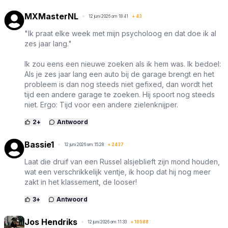
MXMasterNL
12 juni 2026 om 18:41
+
43
"Ik praat elke week met mijn psycholoog en dat doe ik al
zes jaar lang."
Ik zou eens een nieuwe zoeken als ik hem was. Ik bedoel:
Als je zes jaar lang een auto bij de garage brengt en het
probleem is dan nog steeds niet gefixed, dan wordt het
tijd een andere garage te zoeken. Hij spoort nog steeds
niet. Ergo: Tijd voor een andere zielenknijper.
2
+
Antwoord
Bassie1
12 juni 2026 om 15:28
+
2437
Laat die druif van een Russel alsjeblieft zijn mond houden,
wat een verschrikkelijk ventje, ik hoop dat hij nog meer
zakt in het klassement, de looser!
3
+
Antwoord
Jos Hendriks
12 juni 2026 om 11:33
+
10588