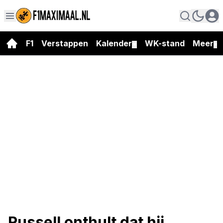
F1
Verstappen
Kalender
WK-stand
Meer
▼
▼
Russell onthult dat hij