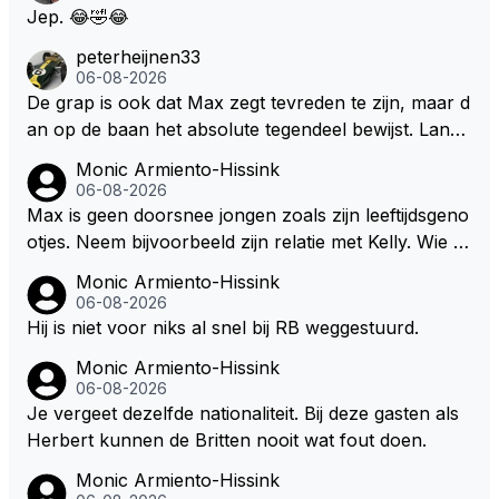
f van Nottinghem (Robin Hood) welk achter de bom
Jep. 😂🤣😂
en verscholen de argeloze burger opwacht om he
peterheijnen33
m/haar van zijn laatste zuurverdiende stuiver te ber
06-08-2026
oven. De Staat heeft nooit ooit maar een stuiver in Z
De grap is ook dat Max zegt tevreden te zijn, maar d
andvoort willen investeren en dat zal ook nooit gebe
an op de baan het absolute tegendeel bewijst. Lando
uren. Afdragen van BTW gelden en vergunningen bi
zegt daarentegen juist meer te willen, maar laat het
Monic Armiento-Hissink
j dergelijke sportievefestiviteiten MOET je dan weer
dan eigenlijk niet echt zien. ;)
06-08-2026
wel afstaan, de parasiet.
Max is geen doorsnee jongen zoals zijn leeftijdsgeno
otjes. Neem bijvoorbeeld zijn relatie met Kelly. Wie g
aat er een relatie aan met een vrouw die toch wat ja
Monic Armiento-Hissink
artjes ouder is en al een kleine heeft van een voorm
06-08-2026
alig RB-lid op de leeftijd van 23 jaar? Hij doet dingen
Hij is niet voor niks al snel bij RB weggestuurd.
die leeftijdsgenootjes niet doen en blijft toch heel gew
Monic Armiento-Hissink
oon. Ieder jaar is er in Hongarije een uitje voor zijn t
06-08-2026
eam. Op 28-jarige leeftijd is hij al eigenaar van een su
Je vergeet dezelfde nationaliteit. Bij deze gasten als
ccesvol raceteam. Hij is niet alleen speciaal in de aut
Herbert kunnen de Britten nooit wat fout doen.
o maar ook daarbuiten.
Monic Armiento-Hissink