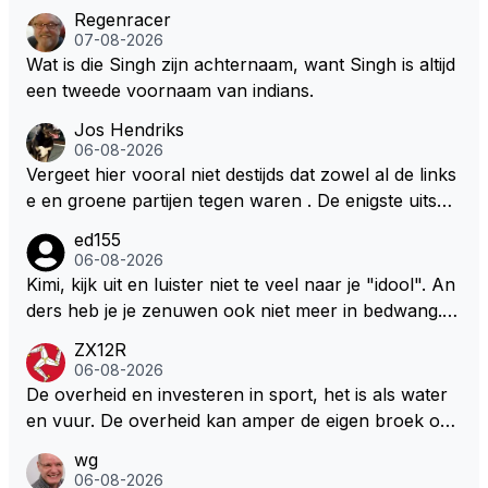
Regenracer
07-08-2026
Wat is die Singh zijn achternaam, want Singh is altijd
een tweede voornaam van indians.
Jos Hendriks
06-08-2026
Vergeet hier vooral niet destijds dat zowel al de links
e en groene partijen tegen waren . De enigste uitspr
aak van een groenlinkse daarnaast bouw er een dak
ed155
over dan kunnen ze hun eigen uitlaat gassen inade
06-08-2026
men maar niet wetende was dat de F1 motor schone
Kimi, kijk uit en luister niet te veel naar je "idool". An
r is dan een normale auto. Dus denk echt niet dat de
ders heb je je zenuwen ook niet meer in bedwang. Zi
ze groene/wollen regering hier de F1 talenten of kar
e Bezechi, Di Antonio.. misschien anders tegen Max/
ZX12R
ters zullen steunen laat staan om een euro in het cir
Marquez/Jos ? Veel gezelliger
06-08-2026
cuit Zandvoort te steken
De overheid en investeren in sport, het is als water
en vuur. De overheid kan amper de eigen broek oph
ouden. De Staat steelt liever, liefst van eigen burger
wg
s. Je kunt de Staat het best vergelijken met de sherif
06-08-2026