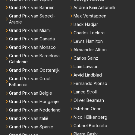
n meer. Ook andere teams verliezen mensen. Er wo
raag wilde. Max was tevreden, de rest is bonus. Iets
Grand Prix van Bahrein
Andrea Kimi Antonelli
rdt teveel drama van gemaakt.
dergelijks heb ik bijvoorbeeld Lando Norris nog niet
Grand Prix van Saoedi-
Max Verstappen
horen zeggen. Eigenlijk nog geen enkele andere cou
Arabië
Isack Hadjar
reur...
Grand Prix van Miami
Charles Leclerc
Grand Prix van Canada
Lewis Hamilton
Grand Prix van Monaco
Alexander Albon
Grand Prix van Barcelona-
Carlos Sainz
Catalonië
Liam Lawson
Grand Prix van Oostenrijk
Arvid Lindblad
Grand Prix van Groot-
Fernando Alonso
Brittannië
Lance Stroll
Grand Prix van België
Oliver Bearman
Grand Prix van Hongarije
Esteban Ocon
Grand Prix van Nederland
Nico Hülkenberg
Grand Prix van Italië
Gabriel Bortoleto
Grand Prix van Spanje
Pierre Gasly