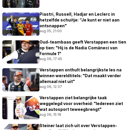
Piastri, Russell, Hadjar en Leclerc in
hetzelfde schuitje: “Je kunt er niet aan
ontsnappen"
aug 05, 21:00
Oud-teambaas geeft Verstappen een tien
op tien: "Hij is de Nadia Comăneci van
Formule 1"
aug 06, 17:45
Verstappen onthult belangrijkste les na
winnen wereldtitels: "Dat maakt verder
allemaal niet uit"
aug 06, 12:37
Verstappen ziet belangrijke taak
weggelegd voor overheid: "Iedereen ziet
wat autosport teweegbrengt"
aug 06, 15:18
Steiner laat zich uit over Verstappen-