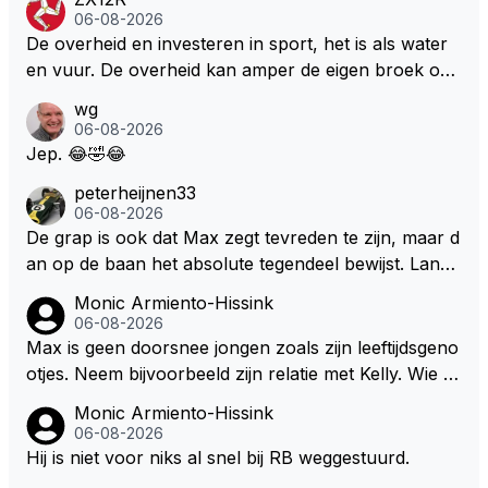
ters zullen steunen laat staan om een euro in het cir
Marquez/Jos ? Veel gezelliger
06-08-2026
cuit Zandvoort te steken
De overheid en investeren in sport, het is als water
en vuur. De overheid kan amper de eigen broek oph
ouden. De Staat steelt liever, liefst van eigen burger
wg
s. Je kunt de Staat het best vergelijken met de sherif
06-08-2026
f van Nottinghem (Robin Hood) welk achter de bom
Jep. 😂🤣😂
en verscholen de argeloze burger opwacht om he
peterheijnen33
m/haar van zijn laatste zuurverdiende stuiver te ber
06-08-2026
oven. De Staat heeft nooit ooit maar een stuiver in Z
De grap is ook dat Max zegt tevreden te zijn, maar d
andvoort willen investeren en dat zal ook nooit gebe
an op de baan het absolute tegendeel bewijst. Lando
uren. Afdragen van BTW gelden en vergunningen bi
zegt daarentegen juist meer te willen, maar laat het
Monic Armiento-Hissink
j dergelijke sportievefestiviteiten MOET je dan weer
dan eigenlijk niet echt zien. ;)
06-08-2026
wel afstaan, de parasiet.
Max is geen doorsnee jongen zoals zijn leeftijdsgeno
otjes. Neem bijvoorbeeld zijn relatie met Kelly. Wie g
aat er een relatie aan met een vrouw die toch wat ja
Monic Armiento-Hissink
artjes ouder is en al een kleine heeft van een voorm
06-08-2026
alig RB-lid op de leeftijd van 23 jaar? Hij doet dingen
Hij is niet voor niks al snel bij RB weggestuurd.
die leeftijdsgenootjes niet doen en blijft toch heel gew