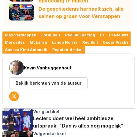
opvoeding te maken"
De geschiedenis herhaalt zich, alle
seinen op groen voor Verstappen
Max Verstappen
Formule 1
Red Bull Racing
F1
F1 Nieuws
Mercedes
McLaren
Lando Norris
Red Bull
Oscar Piastri
Andrea Kimi Antonelli
Populair Artikel
Kevin Vanbuggenhout
Bekijk berichten van de auteur
Vorig artikel
Leclerc doet wel héél ambitieuze
uitspraak: "Dan is alles nog mogelijk"
Volgend artikel