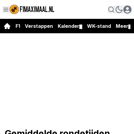
F1
Verstappen
Kalender
WK-stand
Meer
▼
▼
Gemiddelde rondetijden