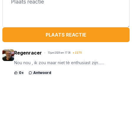
PLAATS REACTIE
Regenracer
13 juni 2026 om 17:36
+
2275
Nou nou , ik zou maar niet tè enthusiast zijn.......
0
+
Antwoord