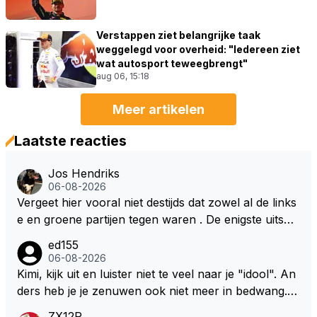
Verstappen ziet belangrijke taak
weggelegd voor overheid: "Iedereen ziet
wat autosport teweegbrengt"
aug 06, 15:18
Meer artikelen
Laatste reacties
Jos Hendriks
06-08-2026
Vergeet hier vooral niet destijds dat zowel al de links
e en groene partijen tegen waren . De enigste uitspr
aak van een groenlinkse daarnaast bouw er een dak
ed155
over dan kunnen ze hun eigen uitlaat gassen inade
06-08-2026
men maar niet wetende was dat de F1 motor schone
Kimi, kijk uit en luister niet te veel naar je "idool". An
r is dan een normale auto. Dus denk echt niet dat de
ders heb je je zenuwen ook niet meer in bedwang. Zi
ze groene/wollen regering hier de F1 talenten of kar
e Bezechi, Di Antonio.. misschien anders tegen Max/
ZX12R