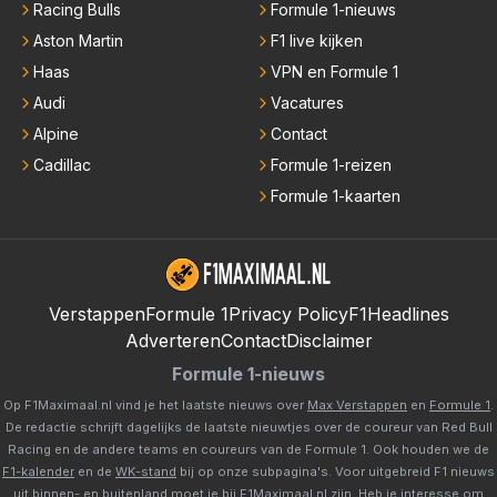
Racing Bulls
Formule 1-nieuws
Aston Martin
F1 live kijken
Haas
VPN en Formule 1
Audi
Vacatures
Alpine
Contact
Cadillac
Formule 1-reizen
Formule 1-kaarten
Verstappen
Formule 1
Privacy Policy
F1Headlines
Adverteren
Contact
Disclaimer
Formule 1-nieuws
Op F1Maximaal.nl vind je het laatste nieuws over
Max Verstappen
en
Formule 1
.
De redactie schrijft dagelijks de laatste nieuwtjes over de coureur van Red Bull
Racing en de andere teams en coureurs van de Formule 1. Ook houden we de
F1-kalender
en de
WK-stand
bij op onze subpagina's. Voor uitgebreid F1 nieuws
uit binnen- en buitenland moet je bij
F1Maximaal.nl
zijn. Heb je interesse om