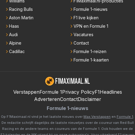
Williams
F1Maximaal.nl-producties
Racing Bulls
Formule 1-nieuws
Aston Martin
F1 live kijken
Haas
VPN en Formule 1
Audi
Vacatures
Alpine
Contact
Cadillac
Formule 1-reizen
Formule 1-kaarten
Verstappen
Formule 1
Privacy Policy
F1Headlines
Adverteren
Contact
Disclaimer
Formule 1-nieuws
Op F1Maximaal.nl vind je het laatste nieuws over
Max Verstappen
en
Formule 1
.
De redactie schrijft dagelijks de laatste nieuwtjes over de coureur van Red Bull
Racing en de andere teams en coureurs van de Formule 1. Ook houden we de
F1-kalender
en de
WK-stand
bij op onze subpagina's. Voor uitgebreid F1 nieuws