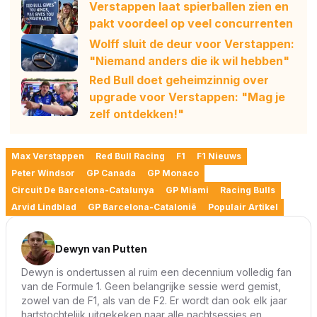
Verstappen laat spierballen zien en
pakt voordeel op veel concurrenten
Wolff sluit de deur voor Verstappen:
"Niemand anders die ik wil hebben"
Red Bull doet geheimzinnig over
upgrade voor Verstappen: "Mag je
zelf ontdekken!"
Max Verstappen
Red Bull Racing
F1
F1 Nieuws
Peter Windsor
GP Canada
GP Monaco
Circuit De Barcelona-Catalunya
GP Miami
Racing Bulls
Arvid Lindblad
GP Barcelona-Catalonië
Populair Artikel
Dewyn van Putten
Dewyn is ondertussen al ruim een decennium volledig fan
van de Formule 1. Geen belangrijke sessie werd gemist,
zowel van de F1, als van de F2. Er wordt dan ook elk jaar
hartstochtelijk uitgekeken naar alle nachtsessies en