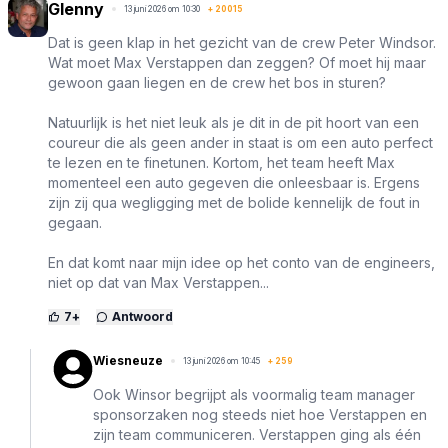
Glenny
13 juni 2026 om 10:30
+
20015
Dat is geen klap in het gezicht van de crew Peter Windsor.
Wat moet Max Verstappen dan zeggen? Of moet hij maar
gewoon gaan liegen en de crew het bos in sturen?
Natuurlijk is het niet leuk als je dit in de pit hoort van een
coureur die als geen ander in staat is om een auto perfect
te lezen en te finetunen. Kortom, het team heeft Max
momenteel een auto gegeven die onleesbaar is. Ergens
zijn zij qua wegligging met de bolide kennelijk de fout in
gegaan.
En dat komt naar mijn idee op het conto van de engineers,
niet op dat van Max Verstappen...
7
+
Antwoord
Wiesneuze
13 juni 2026 om 10:45
+
259
Ook Winsor begrijpt als voormalig team manager
sponsorzaken nog steeds niet hoe Verstappen en
zijn team communiceren. Verstappen ging als één