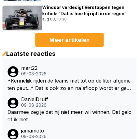
Windsor verdedigt Verstappen tegen
kritiek: "Dat is hoe hij rijdt in de regen"
aug 08, 18:38
Meer artikelen
Laatste reacties
mart22
09-08-2026
*Kennelijk rijden de teams met tot op de liter afgeme
ten peut...* Dat is ook zo en na afloop wordt er gec
ontroleerd en moet er nog minimaal 1 liter in de tank
DanielDruff
zitten. Om die reden is Vettel ooit gediskwalificeerd. J
09-08-2026
e hoort soms ook wel eens dat ze brandstoof moete
Daarmee zeg je dat hij niet meer wil winnen. Dat gelo
n sparen als de race engineer denkt dat ze die ene li
of ik niet.
ter niet gaan halen. Je zou dit ook kunnen oplossen
jamamoto
door die 1 liter te verhogen naar bijv. 5 liter en dan di
09-08-2026