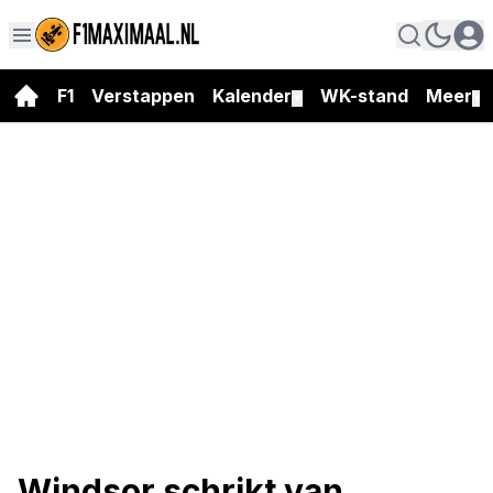
F1
Verstappen
Kalender
WK-stand
Meer
▼
▼
Windsor schrikt van