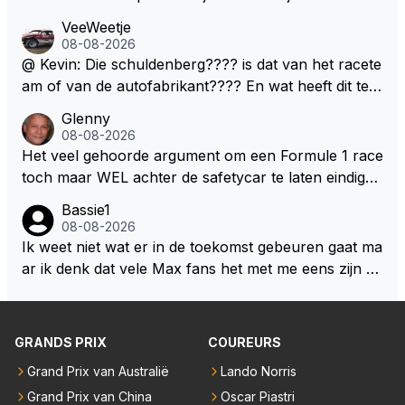
ft nu een aantal races in GT3 gereden en dat heeft h
erdedigen uitdagingen zijn! Max houdt van snelheid,
VeeWeetje
em meer plezier gebracht dan de F1 op dit moment.
ronkende motoren en op de grenzen rijden van de
08-08-2026
mogelijkheden. Het ouderwetse racen waarbij de ma
@ Kevin: Die schuldenberg???? is dat van het racete
nnen en jongens verdeeld worden. Als deze auto's g
am of van de autofabrikant???? En wat heeft dit te
ebouwd worden zie ik Max het nog wel langer volho
maken met de prestaties van Newey???? En is Herb
Glenny
uden dan dat hij op dit moment beweerd. Dan kan hij
ert nu de spindoctor van newey geworden?? Eerlijk
08-08-2026
zijn talenten en uitzonderlijke klasse laten zien en he
gezegd snap ik de de kop én het artikel niet echt.
Het veel gehoorde argument om een Formule 1 race
eft daar enorm veel lol aan.
toch maar WEL achter de safetycar te laten eindigen
en aldus niet te kiezen voor een stukje verlenging, is
Bassie1
dat men vreest voor een brandstof tekort. Kennelijk
08-08-2026
rijden de teams met tot op de liter afgemeten peut...
Ik weet niet wat er in de toekomst gebeuren gaat ma
ar ik denk dat vele Max fans het met me eens zijn da
t als Max in de toekomst de F1 verlaat het super zou
zijn als Alonso samen met Max ergens in een vieren
twings uur race samen in een team zouden zitten. D
GRANDS PRIX
COUREURS
eze 2 coureurs zouden een fantastisch affiche zijn v
Grand Prix van Australië
Lando Norris
oor elke langeafstands race.
Grand Prix van China
Oscar Piastri