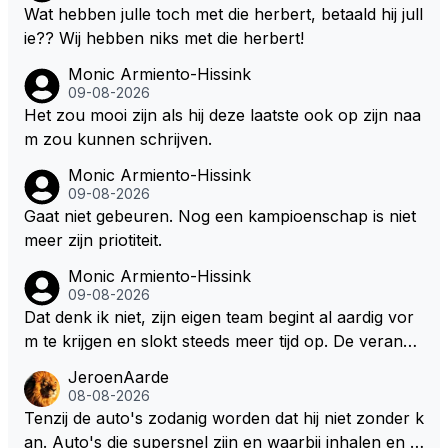
e ronden achter SC niet mee te tellen. Na x ronden
Wat hebben julle toch met die herbert, betaald hij jull
SC moet er na afloop niet nog 5 maar x liter inzitten.
ie?? Wij hebben niks met die herbert!
Monic Armiento-Hissink
09-08-2026
Het zou mooi zijn als hij deze laatste ook op zijn naa
m zou kunnen schrijven.
Monic Armiento-Hissink
09-08-2026
Gaat niet gebeuren. Nog een kampioenschap is niet
meer zijn priotiteit.
Monic Armiento-Hissink
09-08-2026
Dat denk ik niet, zijn eigen team begint al aardig vor
m te krijgen en slokt steeds meer tijd op. De verande
ringen die de komende twee jaar door gevoerd word
JeroenAarde
en zullen ben ik bang niet het gewenste effect hebb
08-08-2026
en. Mocht het wel zo zijn dan zal het 3 jaar zijn, hoo
Tenzij de auto's zodanig worden dat hij niet zonder k
guit 5 jaar maar echt niet langer. Vergeet niet, hij hee
an. Auto's die supersnel zijn en waarbij inhalen en v