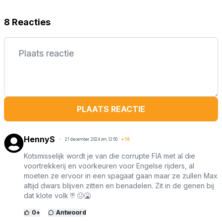
8 Reacties
PLAATS REACTIE
HennyS
21 december 2024 om 12:50
+
16
Kotsmisselijk wordt je van die corrupte FIA met al die
voortrekkerij en voorkeuren voor Engelse rijders, al
moeten ze ervoor in een spagaat gaan maar ze zullen Max
altijd dwars blijven zitten en benadelen. Zit in de genen bij
dat klote volk !!! 🤢🤮
0
+
Antwoord