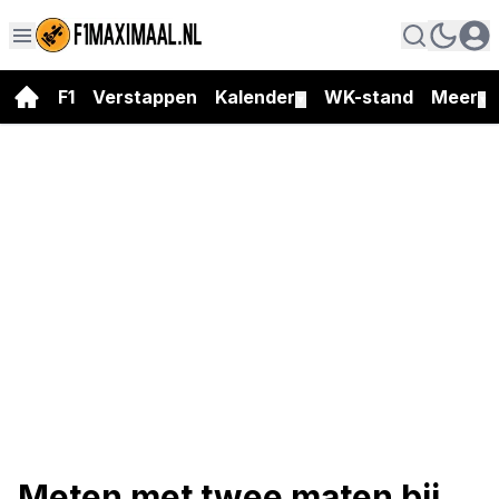
F1
Verstappen
Kalender
WK-stand
Meer
▼
▼
Meten met twee maten bij