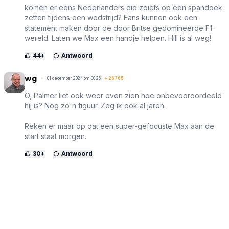
komen er eens Nederlanders die zoiets op een spandoek
zetten tijdens een wedstrijd? Fans kunnen ook een
statement maken door de door Britse gedomineerde F1-
wereld. Laten we Max een handje helpen. Hill is al weg!
44
+
Antwoord
wg
01 december 2024 om 00:26
+
26765
O, Palmer liet ook weer even zien hoe onbevooroordeeld
hij is? Nog zo'n figuur. Zeg ik ook al jaren.
Reken er maar op dat een super-gefocuste Max aan de
start staat morgen.
30
+
Antwoord