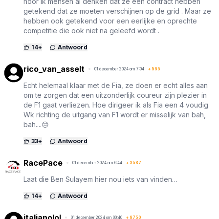
hoor ik mensen al denken dat ze een contract hebben
getekend dat ze moeten verschijnen op de grid . Maar ze
hebben ook getekend voor een eerlijke en oprechte
competitie die ook niet na geleefd wordt .
14
+
Antwoord
rico_van_asselt
01 december 2024 om 7:04
+
565
Echt helemaal klaar met de Fia, ze doen er echt alles aan
om te zorgen dat een uitzonderlijk coureur zijn plezier in
de F1 gaat verliezen. Hoe dirigeer ik als Fia een 4 voudig
Wk richting de uitgang van F1 wordt er misselijk van bah,
bah....😔
33
+
Antwoord
RacePace
01 december 2024 om 6:44
+
3587
Laat die Ben Sulayem hier nou iets van vinden…
14
+
Antwoord
italianolol
01 december 2024 om 00:40
+
6750