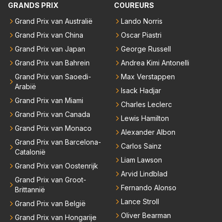
deeld. Ik bedoel, hoeveel coureurs, 2, 8 of meer? E
GRANDS PRIX
COUREURS
enkele deur wil dichtgooien, zeker niet met deze "tr
n hoeveel en welke teams? De coureurs hebben er
ut" auto's. Als laatste denk ik dat Max donders goed
Grand Prix van Australië
Lando Norris
nstige klachten. Oh ja, welke? Teams vrezen een na
weet hoe bij andere teams de hazen lopen en wat hij
Grand Prix van China
Oscar Piastri
deel. Oh ja, welke? Het enige dat concreet is, is de m
nu heeft bij Red Bull. Dat het gras niet overal even g
edewerking van Pirelli. In mijn ogen wordt het daard
Grand Prix van Japan
George Russell
roen is hoef je hem niet te vertellen.
oor lastig om de juiste context te bepalen. Maar welli
Grand Prix van Bahrein
Andrea Kimi Antonelli
cht volgt deze informatie nog in de nabije toekomst?
Grand Prix van Saoedi-
Max Verstappen
Arabië
Isack Hadjar
Grand Prix van Miami
Charles Leclerc
Grand Prix van Canada
Lewis Hamilton
Grand Prix van Monaco
Alexander Albon
Grand Prix van Barcelona-
Carlos Sainz
Catalonië
Liam Lawson
Grand Prix van Oostenrijk
Arvid Lindblad
Grand Prix van Groot-
Fernando Alonso
Brittannië
Lance Stroll
Grand Prix van België
Oliver Bearman
Grand Prix van Hongarije