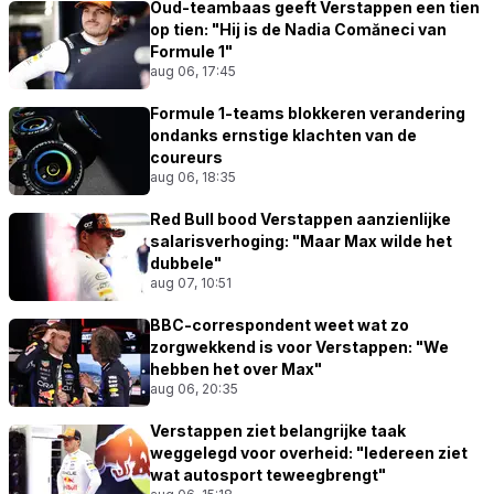
Oud-teambaas geeft Verstappen een tien
op tien: "Hij is de Nadia Comăneci van
Formule 1"
aug 06, 17:45
Formule 1-teams blokkeren verandering
ondanks ernstige klachten van de
coureurs
aug 06, 18:35
Red Bull bood Verstappen aanzienlijke
salarisverhoging: "Maar Max wilde het
dubbele"
aug 07, 10:51
BBC-correspondent weet wat zo
zorgwekkend is voor Verstappen: "We
hebben het over Max"
aug 06, 20:35
Verstappen ziet belangrijke taak
weggelegd voor overheid: "Iedereen ziet
wat autosport teweegbrengt"