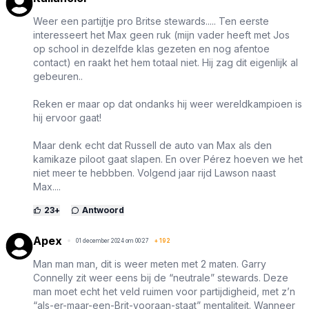
Weer een partijtje pro Britse stewards..... Ten eerste
interesseert het Max geen ruk (mijn vader heeft met Jos
op school in dezelfde klas gezeten en nog afentoe
contact) en raakt het hem totaal niet. Hij zag dit eigenlijk al
gebeuren..
Reken er maar op dat ondanks hij weer wereldkampioen is
hij ervoor gaat!
Maar denk echt dat Russell de auto van Max als den
kamikaze piloot gaat slapen. En over Pérez hoeven we het
niet meer te hebbben. Volgend jaar rijd Lawson naast
Max....
23
+
Antwoord
Apex
01 december 2024 om 00:27
+
192
Man man man, dit is weer meten met 2 maten. Garry
Connelly zit weer eens bij de “neutrale” stewards. Deze
man moet echt het veld ruimen voor partijdigheid, met z’n
“als-er-maar-een-Brit-vooraan-staat” mentaliteit. Wanneer