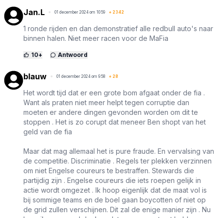
Jan.L
01 december 2024 om 10:59
+
2342
1 ronde rijden en dan demonstratief alle redbull auto's naar
binnen halen. Niet meer racen voor de MaFia
10
+
Antwoord
blauw
01 december 2024 om 9:58
+
28
Het wordt tijd dat er een grote bom afgaat onder de fia .
Want als praten niet meer helpt tegen corruptie dan
moeten er andere dingen gevonden worden om dit te
stoppen . Het is zo corupt dat meneer Ben shopt van het
geld van de fia
Maar dat mag allemaal het is pure fraude. En vervalsing van
de competitie. Discriminatie . Regels ter plekken verzinnen
om niet Engelse coureurs te bestraffen. Stewards die
partijdig zijn . Engelse coureurs die iets roepen gelijk in
actie wordt omgezet . Ik hoop eigenlijk dat de maat vol is
bij sommige teams en de boel gaan boycotten of niet op
de grid zullen verschijnen. Dit zal de enige manier zijn . Nu