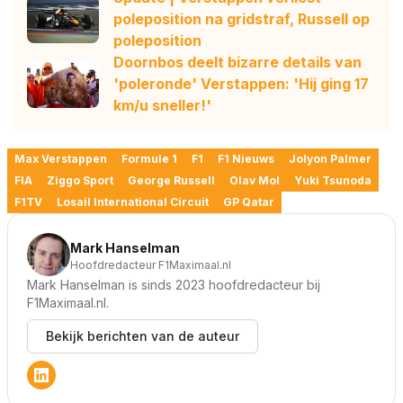
poleposition na gridstraf, Russell op
poleposition
Doornbos deelt bizarre details van
'poleronde' Verstappen: 'Hij ging 17
km/u sneller!'
Max Verstappen
Formule 1
F1
F1 Nieuws
Jolyon Palmer
FIA
Ziggo Sport
George Russell
Olav Mol
Yuki Tsunoda
F1TV
Losail International Circuit
GP Qatar
Mark Hanselman
Hoofdredacteur F1Maximaal.nl
Mark Hanselman is sinds 2023 hoofdredacteur bij
F1Maximaal.nl.
Bekijk berichten van de auteur