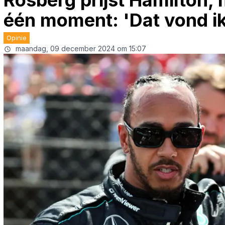
Rosberg prijst Hamilton, 
één moment: 'Dat vond i
Opinie
maandag, 09 december 2024 om 15:07