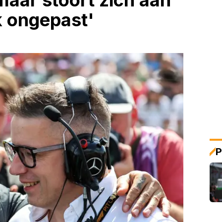
maar stoort zich aan
k ongepast'
P