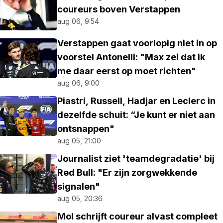
coureurs boven Verstappen
aug 06, 9:54
Verstappen gaat voorlopig niet in op
voorstel Antonelli: "Max zei dat ik
me daar eerst op moet richten"
aug 06, 9:00
Piastri, Russell, Hadjar en Leclerc in
dezelfde schuit: “Je kunt er niet aan
ontsnappen"
aug 05, 21:00
Journalist ziet 'teamdegradatie' bij
Red Bull: "Er zijn zorgwekkende
signalen"
aug 05, 20:36
Mol schrijft coureur alvast compleet