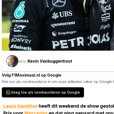
Kevin Vanbuggenhout
door
Volg F1Maximaal.nl op Google
Stel ons als voorkeursbron in om onze artikelen vaker op Google 
Voeg toe als voorkeursbron op Google
Lewis Hamilton
heeft dit weekend de show gestole
Prix voor
Mercedes
en dat ging gepaard met opvall