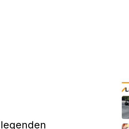
L
1-legenden