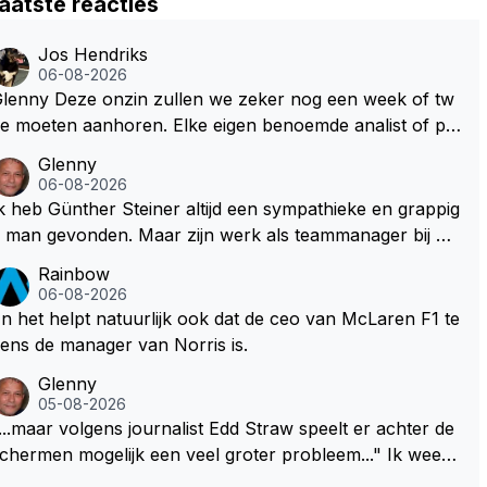
aatste reacties
Jos Hendriks
06-08-2026
Deze onzin zullen we zeker nog een week of tw
e moeten aanhoren. Elke eigen benoemde analist of pr
sentator denkt er het zijne van te weten en aan het eind
Glenny
 van het liedje zitten ze er allemaal naast Dus glenny st
06-08-2026
rkte met deze bullshit lezen
k heb Günther Steiner altijd een sympathieke en grappig
an gevonden. Maar zijn werk als teammanager bij he
 Amerikaanse Haas F1 heeft volgens mij nooit veel indru
Rainbow
 gemaakt. Voor mij persoonlijk lijkt hij dezelfde weg te b
06-08-2026
wandelen als analist. En dat is niet vanwege zijn persoo
n het helpt natuurlijk ook dat de ceo van McLaren F1 te
e Top-3. Hij blijft sympathiek, maar zijn werk als spec
ens de manager van Norris is.
alistisch commentator en presentator bij RTL Duitsland,
Glenny
en televisiezender die de Formule 1 uitzendt in Duitslan
05-08-2026
..., mwah!
...maar volgens journalist Edd Straw speelt er achter de
chermen mogelijk een veel groter probleem..." Ik weet
et, ik zou er onderhand toch een beetje tegen moeten