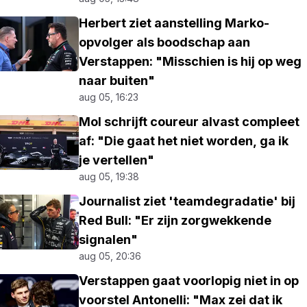
Herbert ziet aanstelling Marko-
opvolger als boodschap aan
Verstappen: "Misschien is hij op weg
naar buiten"
aug 05, 16:23
Mol schrijft coureur alvast compleet
af: "Die gaat het niet worden, ga ik
je vertellen"
aug 05, 19:38
Journalist ziet 'teamdegradatie' bij
Red Bull: "Er zijn zorgwekkende
signalen"
aug 05, 20:36
Verstappen gaat voorlopig niet in op
voorstel Antonelli: "Max zei dat ik