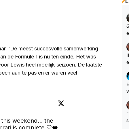
L
Glenny 
e
e
e
kaar. 'De meest succesvolle samenwerking
e
I
an de Formule 1 is nu ten einde. Het was
e m
oor Lewis heel moeilijk seizoen. De laatste
t
pech aan te pas en er waren veel
k
e
E
nlijk
v
i
e
d
"
 this weekend... the 
s
rari is complete 🤍❤️ 
h