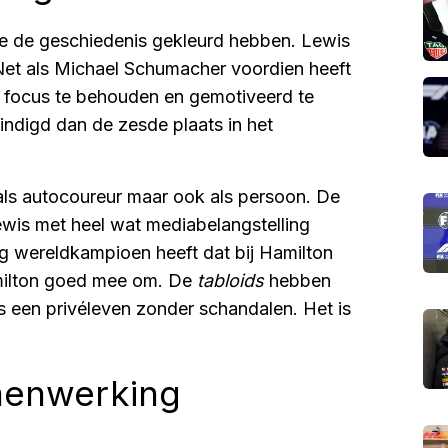
die de geschiedenis gekleurd hebben. Lewis
 'Net als Michael Schumacher voordien heeft
jn focus te behouden en gemotiveerd te
ëindigd dan de zesde plaats in het
als autocoureur maar ook als persoon. De
 Lewis met heel wat mediabelangstelling
g wereldkampioen heeft dat bij Hamilton
milton goed mee om. De
tabloids
hebben
s een privéleven zonder schandalen. Het is
menwerking