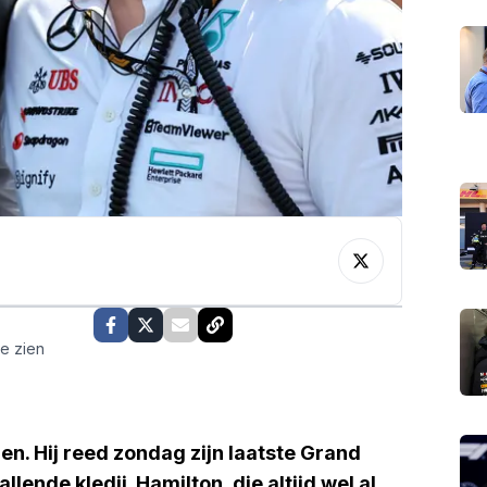
te zien
n. Hij reed zondag zijn laatste Grand
ende kledij. Hamilton, die altijd wel al