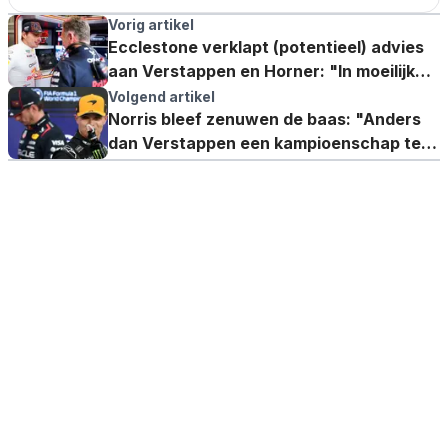
Vorig artikel
Ecclestone verklapt (potentieel) advies
aan Verstappen en Horner: "In moeilijke
positie"
Volgend artikel
Norris bleef zenuwen de baas: "Anders
dan Verstappen een kampioenschap te
zien winnen"