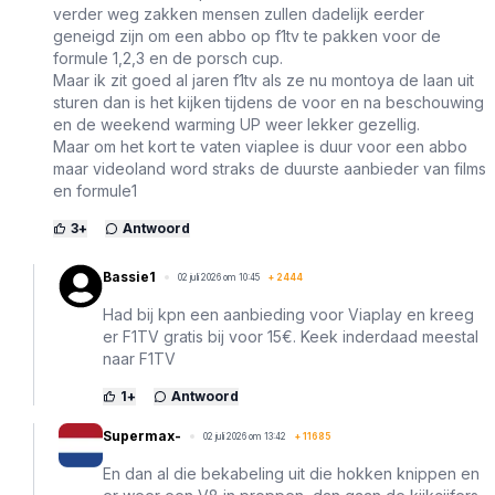
verder weg zakken mensen zullen dadelijk eerder
geneigd zijn om een abbo op f1tv te pakken voor de
formule 1,2,3 en de porsch cup.
Maar ik zit goed al jaren f1tv als ze nu montoya de laan uit
sturen dan is het kijken tijdens de voor en na beschouwing
en de weekend warming UP weer lekker gezellig.
Maar om het kort te vaten viaplee is duur voor een abbo
maar videoland word straks de duurste aanbieder van films
en formule1
3
+
Antwoord
Bassie1
02 juli 2026 om 10:45
+
2444
Had bij kpn een aanbieding voor Viaplay en kreeg
er F1TV gratis bij voor 15€. Keek inderdaad meestal
naar F1TV
1
+
Antwoord
Supermax-
02 juli 2026 om 13:42
+
11685
En dan al die bekabeling uit die hokken knippen en