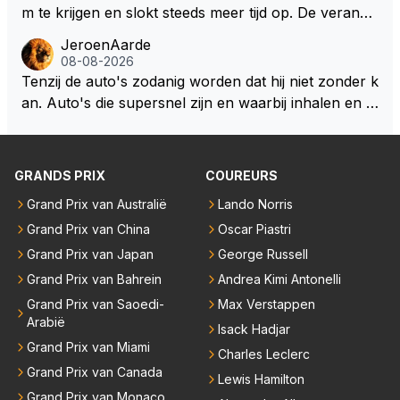
m te krijgen en slokt steeds meer tijd op. De verande
ringen die de komende twee jaar door gevoerd word
JeroenAarde
en zullen ben ik bang niet het gewenste effect hebb
08-08-2026
en. Mocht het wel zo zijn dan zal het 3 jaar zijn, hoo
Tenzij de auto's zodanig worden dat hij niet zonder k
guit 5 jaar maar echt niet langer. Vergeet niet, hij hee
an. Auto's die supersnel zijn en waarbij inhalen en v
ft nu een aantal races in GT3 gereden en dat heeft h
erdedigen uitdagingen zijn! Max houdt van snelheid,
em meer plezier gebracht dan de F1 op dit moment.
ronkende motoren en op de grenzen rijden van de
mogelijkheden. Het ouderwetse racen waarbij de ma
GRANDS PRIX
COUREURS
nnen en jongens verdeeld worden. Als deze auto's g
Grand Prix van Australië
Lando Norris
ebouwd worden zie ik Max het nog wel langer volho
Grand Prix van China
Oscar Piastri
uden dan dat hij op dit moment beweerd. Dan kan hij
zijn talenten en uitzonderlijke klasse laten zien en he
Grand Prix van Japan
George Russell
eft daar enorm veel lol aan.
Grand Prix van Bahrein
Andrea Kimi Antonelli
Grand Prix van Saoedi-
Max Verstappen
Arabië
Isack Hadjar
Grand Prix van Miami
Charles Leclerc
Grand Prix van Canada
Lewis Hamilton
Grand Prix van Monaco