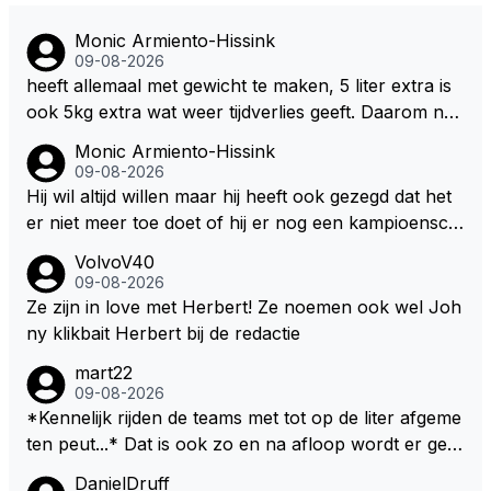
Monic Armiento-Hissink
09-08-2026
heeft allemaal met gewicht te maken, 5 liter extra is
ook 5kg extra wat weer tijdverlies geeft. Daarom ne
men veel coureurs ook niet altijd drinken mee in de
Monic Armiento-Hissink
auto, het is extra gewicht plus na 15 minuten is het h
09-08-2026
ete thee geworden.
Hij wil altijd willen maar hij heeft ook gezegd dat het
er niet meer toe doet of hij er nog een kampioensch
ap aan toevoegt. Of hij nu 4, 5 of 8 titels heeft, kamp
VolvoV40
ioen is hij al, dat zal zijn leven niet veranderen. Hij wi
09-08-2026
l in de eerste plaats races winnen met de eigen moto
Ze zijn in love met Herbert! Ze noemen ook wel Joh
r van RB. Dat zijn zijn eigen uitspraken in een van de
ny klikbait Herbert bij de redactie
talking bull podcast. Daarvoor moet het team weer d
mart22
e goede richting in gestuurd worden. Als hij perse uit
09-08-2026
was op zoveel mogelijk titels dan was hij al veel eerd
*Kennelijk rijden de teams met tot op de liter afgeme
er bij RB vertrokken.
ten peut...* Dat is ook zo en na afloop wordt er gec
ontroleerd en moet er nog minimaal 1 liter in de tank
DanielDruff