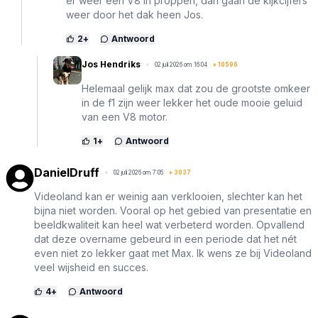
er weer een V8 in proppen, dan gaan de kijkcijfers
weer door het dak heen Jos.
2
+
Antwoord
Jos Hendriks
02 juli 2026 om 16:04
+
10596
Helemaal gelijk max dat zou de grootste omkeer
in de f1 zijn weer lekker het oude mooie geluid
van een V8 motor.
1
+
Antwoord
DanielDruff
02 juli 2026 om 7:05
+
3037
Videoland kan er weinig aan verklooien, slechter kan het
bijna niet worden. Vooral op het gebied van presentatie en
beeldkwaliteit kan heel wat verbeterd worden. Opvallend
dat deze overname gebeurd in een periode dat het nét
even niet zo lekker gaat met Max. Ik wens ze bij Videoland
veel wijsheid en succes.
4
+
Antwoord