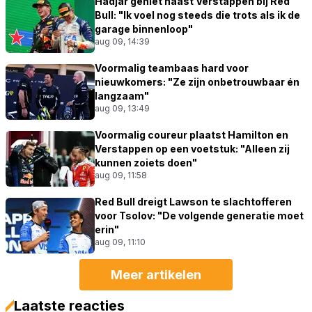
Hadjar geniet naast Verstappen bij Red
Bull: "Ik voel nog steeds die trots als ik de
garage binnenloop"
aug 09, 14:39
Voormalig teambaas hard voor
nieuwkomers: "Ze zijn onbetrouwbaar én
langzaam"
aug 09, 13:49
Voormalig coureur plaatst Hamilton en
Verstappen op een voetstuk: "Alleen zij
kunnen zoiets doen"
aug 09, 11:58
Red Bull dreigt Lawson te slachtofferen
voor Tsolov: "De volgende generatie moet
erin"
aug 09, 11:10
Meer artikelen
Laatste reacties