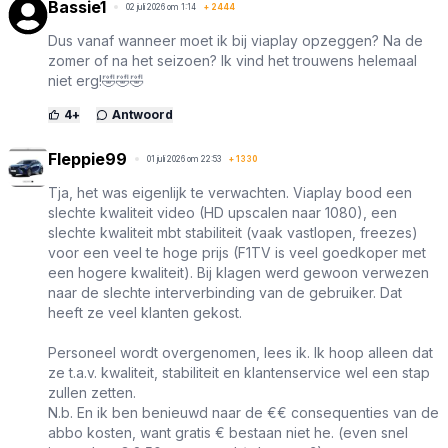
Bassie1
02 juli 2026 om 1:14
+
2444
Dus vanaf wanneer moet ik bij viaplay opzeggen? Na de
zomer of na het seizoen? Ik vind het trouwens helemaal
niet erg!🤣🤣🤣
4
+
Antwoord
Fleppie99
01 juli 2026 om 22:53
+
1330
Tja, het was eigenlijk te verwachten. Viaplay bood een
slechte kwaliteit video (HD upscalen naar 1080), een
slechte kwaliteit mbt stabiliteit (vaak vastlopen, freezes)
voor een veel te hoge prijs (F1TV is veel goedkoper met
een hogere kwaliteit). Bij klagen werd gewoon verwezen
naar de slechte interverbinding van de gebruiker. Dat
heeft ze veel klanten gekost.
Personeel wordt overgenomen, lees ik. Ik hoop alleen dat
ze t.a.v. kwaliteit, stabiliteit en klantenservice wel een stap
zullen zetten.
N.b. En ik ben benieuwd naar de €€ consequenties van de
abbo kosten, want gratis € bestaan niet he. (even snel