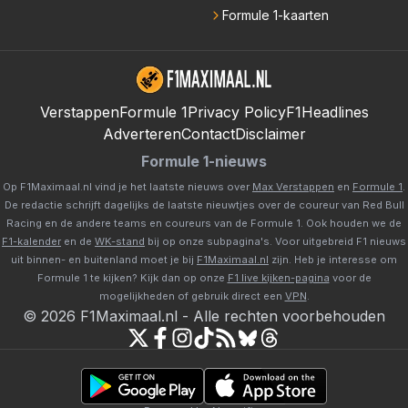
Formule 1-kaarten
Verstappen
Formule 1
Privacy Policy
F1Headlines
Adverteren
Contact
Disclaimer
Formule 1-nieuws
Op F1Maximaal.nl vind je het laatste nieuws over
Max Verstappen
en
Formule 1
.
De redactie schrijft dagelijks de laatste nieuwtjes over de coureur van Red Bull
Racing en de andere teams en coureurs van de Formule 1. Ook houden we de
F1-kalender
en de
WK-stand
bij op onze subpagina's. Voor uitgebreid F1 nieuws
uit binnen- en buitenland moet je bij
F1Maximaal.nl
zijn. Heb je interesse om
Formule 1 te kijken? Kijk dan op onze
F1 live kijken-pagina
voor de
mogelijkheden of gebruik direct een
VPN
.
©
2026
F1Maximaal.nl
-
Alle rechten voorbehouden