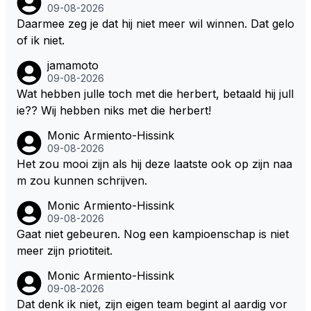
zitten. Om die reden is Vettel ooit gediskwalificeerd. J
09-08-2026
e hoort soms ook wel eens dat ze brandstoof moete
Daarmee zeg je dat hij niet meer wil winnen. Dat gelo
n sparen als de race engineer denkt dat ze die ene li
of ik niet.
ter niet gaan halen. Je zou dit ook kunnen oplossen
jamamoto
door die 1 liter te verhogen naar bijv. 5 liter en dan di
09-08-2026
e ronden achter SC niet mee te tellen. Na x ronden
Wat hebben julle toch met die herbert, betaald hij jull
SC moet er na afloop niet nog 5 maar x liter inzitten.
ie?? Wij hebben niks met die herbert!
Monic Armiento-Hissink
09-08-2026
Het zou mooi zijn als hij deze laatste ook op zijn naa
m zou kunnen schrijven.
Monic Armiento-Hissink
09-08-2026
Gaat niet gebeuren. Nog een kampioenschap is niet
meer zijn priotiteit.
Monic Armiento-Hissink
09-08-2026
Dat denk ik niet, zijn eigen team begint al aardig vor