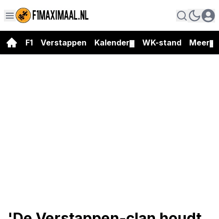
F1
Verstappen
Kalender
WK-stand
Meer
▼
▼
'De Verstappen-clan houdt