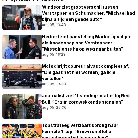
Windsor ziet groot verschil tussen
Verstappen en Schumacher: "Michael had
bijna altijd een goede auto"
aug 05, 13:48
Herbert ziet aanstelling Marko-opvolger
als boodschap aan Verstappen:
"Misschien is hij op weg naar buiten"
aug 05, 16:23
Mol schrijft coureur alvast compleet af:
"Die gaat het niet worden, ga ik je
vertellen"
aug 05, 19:38
Journalist ziet 'teamdegradatie' bij Red
Bull: "Er zijn zorgwekkende signalen"
aug 05, 20:36
Topstrateeg verklaart sprong naar
Formule 1-top: "Brown en Stella
veranderden het leiderschap"