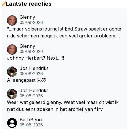
Laatste reacties
Glenny
05-08-2026
"...maar volgens journalist Edd Straw speelt er achte
r de schermen mogelijk een veel groter probleem..."
Ik weet het, ik zou er onderhand toch een beetje teg
Glenny
en moeten kunnen! Sh.t, helaas... Pfff.
05-08-2026
Johnny Herbert? Next...!!!
Jos Hendriks
05-08-2026
Al aangepast 🤣🤣
Jos Hendriks
05-08-2026
Weer wat geleerd glenny. Weet veel maar dit wist ik
niet dus eens zoeken in het archief van f1rv
BellaBenni
05-08-2026