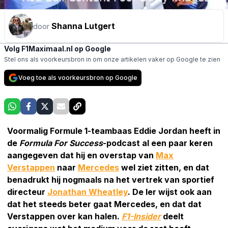
Shanna Lutgert
door
Volg F1Maximaal.nl op Google
Stel ons als voorkeursbron in om onze artikelen vaker op Google te zien
Voeg toe als voorkeursbron op Google
Voormalig Formule 1-teambaas Eddie Jordan heeft in
de
Formula For Success
-podcast al een paar keren
aangegeven dat hij en overstap van
Max
Verstappen
naar
Mercedes
wel ziet zitten, en dat
benadrukt hij nogmaals na het vertrek van sportief
directeur
Jonathan Wheatley
. De Ier wijst ook aan
dat het steeds beter gaat Mercedes, en dat dat
Verstappen over kan halen.
F1-Insider
deelt