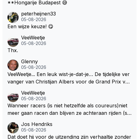
**Hongarije Budapest 😅
peterheijnen33
05-08-2026
Een wijze keuze! 😋
VeeWeetje
05-08-2026
Thx.
Glenny
05-08-2026
VeeWeetje... Een leuk wist-je-dat-je… De tijdelijke ver
vanger van Christijan Albers voor de Grand Prix van
Europa op de Nürburgring in 2007 was testrijder Ma
VeeWeetje
rkus Winkelhock. Vanaf de race daarna werd het st
05-08-2026
oeltje definitief overgenomen door Sakon Yamamot
Wanneer racers (is niet hetzelfde als coureurs)niet
o. Na 2 rondes gokte Markus Winkelhock goed (hij k
meer gaan racen dan blijven ze achteraan rijden (so
oos regenbanden) en reed zelfs 6 ronden aan kop.
ms met een tankslang), en worden ze chagrijnige F1
Jos Hendriks
Dat was ook de enige keer dat een Spyker ooit aan
analisten bij een vaag omroepbedrijf.
05-08-2026
kop reed. Toen de rest van het veld ook regenband
Dat doet hij voor de uitzending zijn verhaaltje zonder