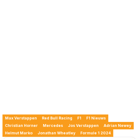
Max Verstappen
Red Bull Racing
F1
F1 Nieuws
Christian Horner
Mercedes
Jos Verstappen
Adrian Newey
Helmut Marko
Jonathan Wheatley
Formule 1 2024