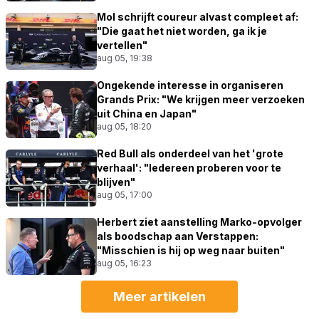
Mol schrijft coureur alvast compleet af:
"Die gaat het niet worden, ga ik je
vertellen"
aug 05, 19:38
Ongekende interesse in organiseren
Grands Prix: "We krijgen meer verzoeken
uit China en Japan"
aug 05, 18:20
Red Bull als onderdeel van het 'grote
verhaal': "Iedereen proberen voor te
blijven"
aug 05, 17:00
Herbert ziet aanstelling Marko-opvolger
als boodschap aan Verstappen:
"Misschien is hij op weg naar buiten"
aug 05, 16:23
Meer artikelen