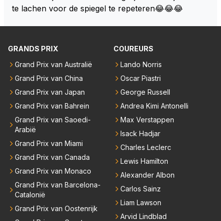
en had, werd hij helaas aan alle kanten door iederee
te lachen voor de spiegel te repeteren😂😂😂
n achterhaald. Hij moest later opgeven vanwege een
technisch mankement. Het was ook de enige keer d
at Markus Winkelhock een officiële Formule 1 race r
GRANDS PRIX
COUREURS
eed; hij vertrok daarna...
Grand Prix van Australië
Lando Norris
Grand Prix van China
Oscar Piastri
Grand Prix van Japan
George Russell
Grand Prix van Bahrein
Andrea Kimi Antonelli
Grand Prix van Saoedi-
Max Verstappen
Arabië
Isack Hadjar
Grand Prix van Miami
Charles Leclerc
Grand Prix van Canada
Lewis Hamilton
Grand Prix van Monaco
Alexander Albon
Grand Prix van Barcelona-
Carlos Sainz
Catalonië
Liam Lawson
Grand Prix van Oostenrijk
Arvid Lindblad