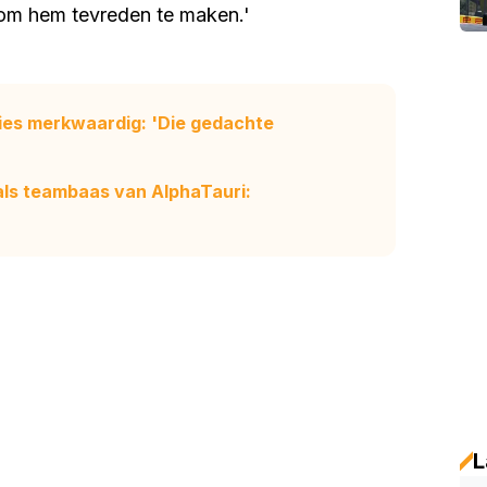
s om hem tevreden te maken.'
ekies merkwaardig: 'Die gedachte
als teambaas van AlphaTauri:
L