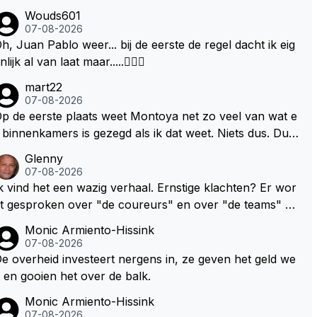
Wouds601
07-08-2026
h, Juan Pablo weer... bij de eerste de regel dacht ik eig
nlijk al van laat maar.....🤦🏻‍♂️
mart22
07-08-2026
p de eerste plaats weet Montoya net zo veel van wat e
 binnenkamers is gezegd als ik dat weet. Niets dus. Dus
e uitspraak "we willen eigenlijk het dubbele!" is gewoon
Glenny
it zijn dikke duim gezogen. Daarnaast heb ik Max en co
07-08-2026
ooit iets anders horen zeggen dan "we hebben een co
k vind het een wazig verhaal. Ernstige klachten? Er wor
tract tot en met 2028" Ik snap dat RBR een verlenging
t gesproken over "de coureurs" en over "de teams" zo
an dat contract wil want dat maakt sponsorcontracten
der dat op enig manier duidelijk wordt gemaakt hoe dez
Monic Armiento-Hissink
en stuk makkelijker maar ik snap nog beter dat Max vo
 standpunten c.q. opvattingen zijn verdeeld. Ik bedoel, h
07-08-2026
r zichzelf geen enkele deur wil dichtgooien, zeker niet
eveel coureurs, 2, 8 of meer? En hoeveel en welke tea
e overheid investeert nergens in, ze geven het geld we
et deze "trut" auto's. Als laatste denk ik dat Max donde
urs hebben ernstige klachten. Oh ja, welk
 en gooien het over de balk.
s goed weet hoe bij andere teams de hazen lopen en w
? Teams vrezen een nadeel. Oh ja, welke? Het enige da
Monic Armiento-Hissink
t hij nu heeft bij Red Bull. Dat het gras niet overal even
 concreet is, is de medewerking van Pirelli. In mijn ogen
07-08-2026