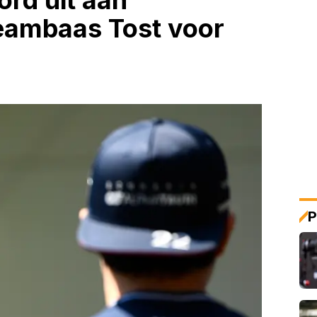
rd uit aan
eambaas Tost voor
P