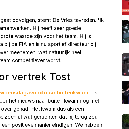
 gaat opvolgen, stemt De Vries tevreden. 'Ik
amenwerken. Hij heeft zeer goede
rote waarde zijn voor het team. Hij is
ij de FIA en is nu sportief directeur bij
gever meenemen, wat natuurlijk heel
t team competitiever wordt.'
or vertrek Tost
s woensdagavond naar buitenkwam
. 'Ik
 voor het nieuws naar buiten kwam nog met
et over gehad. Het kwam dus als een
seizoen al wat geruchten dat hij terug zou
 een positieve manier eindigen. We hebben