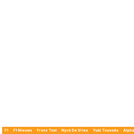
F1
F1 Nieuws
Franz Tost
Nyck De Vries
Yuki Tsunoda
Alpha