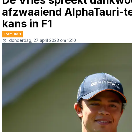
De Vries spreekt dankwoo
afzwaaiend AlphaTauri-t
kans in F1
Formule 1
donderdag, 27 april 2023 om 15:10