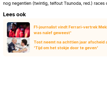
nog negentien (twintig, telfout Tsunoda, red.) race
Lees ook
F1-journalist vindt Ferrari-vertrek M
was naïef geweest'
Tost neemt na achttien jaar afscheid 
'Tijd om het stokje door te geven'