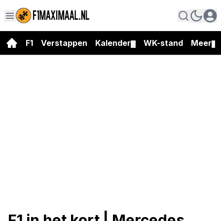
F1
Verstappen
Kalender
WK-stand
Meer
▼
▼
F1 in het kort | Mercedes