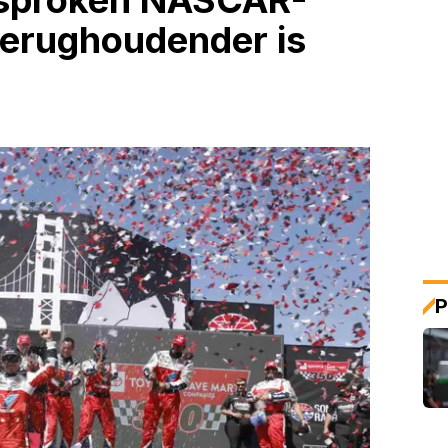
besproken NASCAR-
 terughoudender is
P