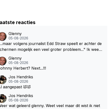
aatste reacties
Glenny
05-08-2026
...maar volgens journalist Edd Straw speelt er achter de
chermen mogelijk een veel groter probleem..." Ik weet
et, ik zou er onderhand toch een beetje tegen moeten
Glenny
kunnen! Sh.t, helaas... Pfff.
05-08-2026
Johnny Herbert? Next...!!!
Jos Hendriks
05-08-2026
l aangepast 🤣🤣
Jos Hendriks
05-08-2026
eer wat geleerd glenny. Weet veel maar dit wist ik niet