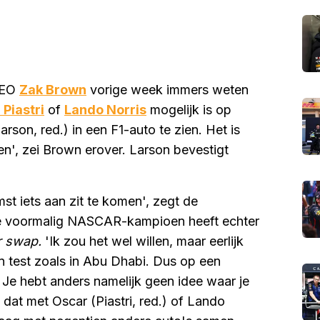
CEO
Zak Brown
vorige week immers weten
 Piastri
of
Lando Norris
mogelijk is op
rson, red.) in een F1-auto te zien. Het is
en', zei Brown erover. Larson bevestigt
mst iets aan zit te komen', zegt de
De voormalig NASCAR-kampioen heeft echter
r swap.
'Ik zou het wel willen, maar eerlijk
n test zoals in Abu Dhabi. Dus op een
Je hebt anders namelijk geen idee waar je
 dat met Oscar (Piastri, red.) of Lando