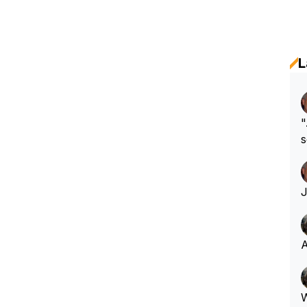
L
"
s
h
A
W