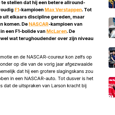
e stellen dat hij een betere allround-
voudig
F1
-kampioen
Max Verstappen
. Tot
e uit elkaars discipline gereden, maar
 in komen. De
NASCAR
-kampioen van
in een F1-bolide van
McLaren
. De
u wel wat terughoudender over zijn niveau
ommotie en de NASCAR-coureur kon zelfs op
ronder op die van de vorig jaar afgezwaaide
melijk dat hij een grotere slagingskans zou
bben in een NASCAR-auto. Tot dusver is het
s dat de uitspraken van Larson kracht bij