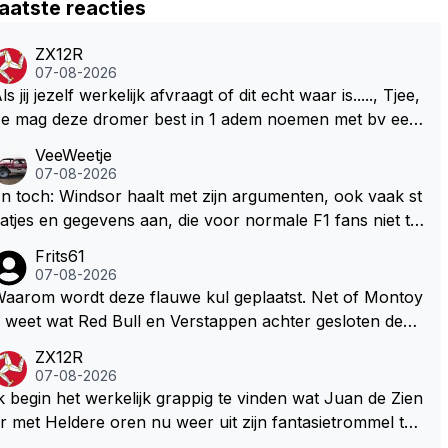
aatste reacties
ZX12R
07-08-2026
ls jij jezelf werkelijk afvraagt of dit echt waar is....., Tjee,
e mag deze dromer best in 1 adem noemen met bv een
ans Christian Andersen. Enorme drang naar voordrage
VeeWeetje
 uit eigen geest. Kan mij voorstellen dat je het leuk vindt
07-08-2026
prookjes te luisteren maar heb jij jezelf dan ook wel een
n toch: Windsor haalt met zijn argumenten, ook vaak st
 afgevraagd of de dappere boswachter werkelijk Roodk
atjes en gegevens aan, die voor normale F1 fans niet te
pje uit de buik van de boze wolff gesneden heeft?
erkrijgen of te snappen zijn. Iets met "cookies made of
Frits61
your own dough" 🤣
07-08-2026
aarom wordt deze flauwe kul geplaatst. Net of Montoy
 weet wat Red Bull en Verstappen achter gesloten deur
n bespreken.
ZX12R
07-08-2026
k begin het werkelijk grappig te vinden wat Juan de Zien
r met Heldere oren nu weer uit zijn fantasietrommel tov
s volslagen gek en spook in zijn eigen leg