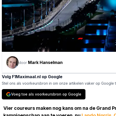
Mark Hanselman
door
Volg F1Maximaal.nl op Google
Stel ons als voorkeursbron in om onze artikelen vaker op Google 
Voeg toe als voorkeursbron op Google
Vier coureurs maken nog kans om na de Grand Pr
kampioenschap aan te voeren, nu
Lando Norris
,
O