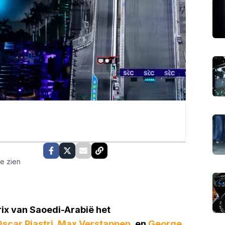
te zien
ix van Saoedi-Arabië het
scar Piastri
,
Max Verstappen
, en
George