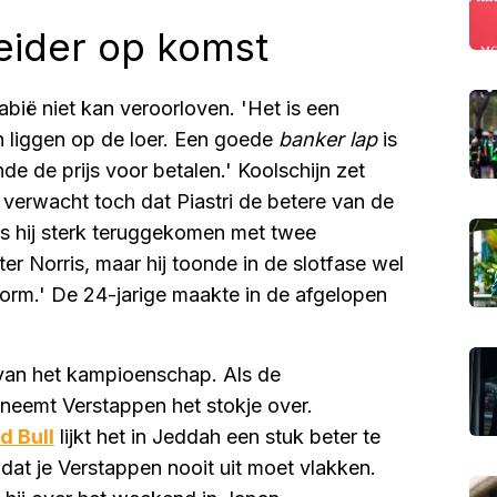
ider op komst
abië niet kan veroorloven. 'Het is een
en liggen op de loer. Een goede
banker lap
is
de de prijs voor betalen.' Koolschijn zet
verwacht toch dat Piastri de betere van de
ië is hij sterk teruggekomen met twee
er Norris, maar hij toonde in de slotfase wel
n vorm.' De 24-jarige maakte in de afgelopen
 van het kampioenschap. Als de
 neemt Verstappen het stokje over.
d Bull
lijkt het in Jeddah een stuk beter te
at je Verstappen nooit uit moet vlakken.