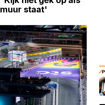
'Kijk niet gek op als
 muur staat'
P