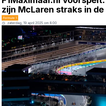
F1Maximaal.nl voorspelt: 
zijn McLaren straks in de
Formule 1
zaterdag, 19 april 2025 om 8:00