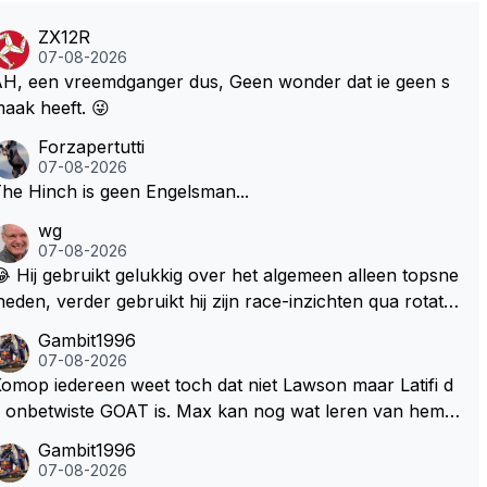
ZX12R
07-08-2026
H, een vreemdganger dus, Geen wonder dat ie geen s
aak heeft. 😜
Forzapertutti
07-08-2026
he Hinch is geen Engelsman...
wg
07-08-2026
 Hij gebruikt gelukkig over het algemeen alleen topsne
heden, verder gebruikt hij zijn race-inzichten qua rotati
baangebruik, etc. Alleen snelheid in of uit een bocht z
Gambit1996
gt helemaal niets, dus wat dat betreft heeft hij sowieso g
07-08-2026
lijk 😂.
omop iedereen weet toch dat niet Lawson maar Latifi d
 onbetwiste GOAT is. Max kan nog wat leren van hem E
 iedereen maar zeggen Schumacher of Hamilton, haha
Gambit1996
aha. Latifi pakt ze allemaal met de ogen dicht met als o
07-08-2026