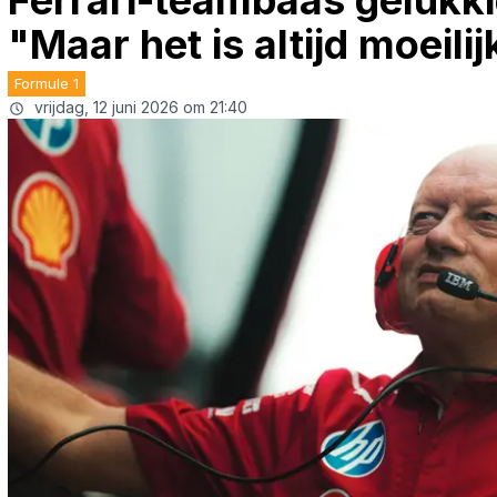
Ferrari-teambaas gelukki
"Maar het is altijd moeili
Formule 1
vrijdag, 12 juni 2026 om 21:40