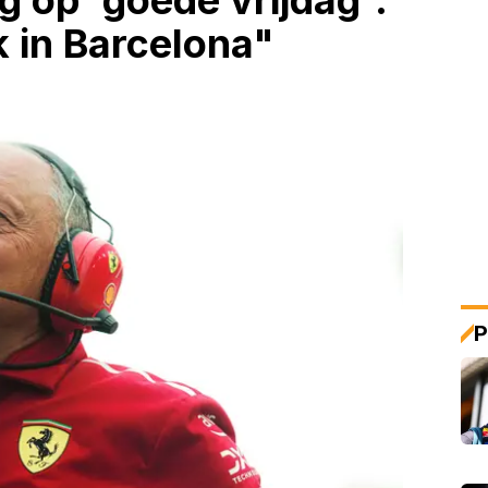
g op 'goede vrijdag':
jk in Barcelona"
P