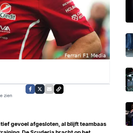
te zien
tief gevoel afgesloten, al blijft teambaas
training. De Scuderia bracht op het