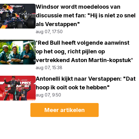
Windsor wordt moedeloos van
discussie met fan: "Hij is niet zo snel
als Verstappen"
aug 07, 17:50
'Red Bull heeft volgende aanwinst
op het oog, richt pijlen op
vertrekkend Aston Martin-kopstuk'
aug 07, 15:38
Antonelli kijkt naar Verstappen: "Dat
hoop ik ooit ook te hebben"
aug 07, 9:50
Meer artikelen