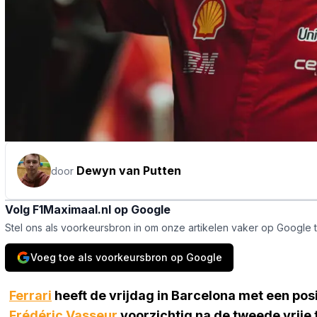
Dewyn van Putten
door
Volg F1Maximaal.nl op Google
Stel ons als voorkeursbron in om onze artikelen vaker op Google 
Voeg toe als voorkeursbron op Google
Ferrari
heeft de vrijdag in Barcelona met een posi
Frédéric Vasseur
voorzichtig na de tweede vrije 